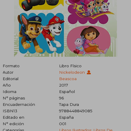
Formato
Libro Físico
Autor
Nickelodeon
Editorial
Beascoa
Año
2017
Idioma
Español
N° páginas
96
Encuadernación
Tapa Dura
ISBN13
9788448849085
Editado en
España
N° edición
001
Categorías
Libros Ilustrados: Libros De