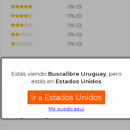
0% (0)
0% (0)
0% (0)
0% (0)
0% (0)
Estás viendo
Buscalibre Uruguay
, pero
Preguntas frecuentes sobre el libro
estás en
Estados Unidos
Ir a Estados Unidos
¿El libro es original?
Me quedo aquí
Todos los libros de nuestro
catálogo son Originales.