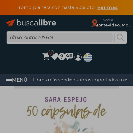
Promo planeta con hasta 60% dto
Ver más
Enviar a
Montevideo, Montevideo
0
MENÚ
Libros más vendidos
Libros importados más v