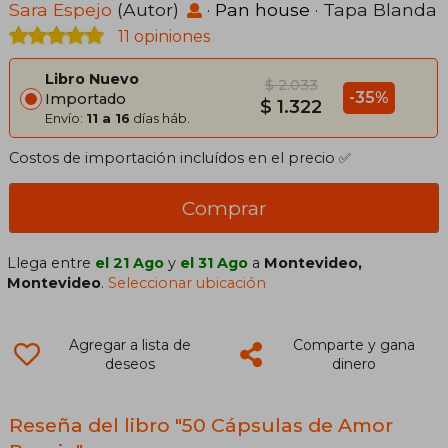
Sara Espejo
(Autor)
·
Pan house
· Tapa Blanda
11 opiniones
Libro Nuevo
$ 2.033
-35%
Importado
$ 1.322
Envío:
11 a 16
días háb.
Costos de importación incluídos en el precio ✅
Comprar
Llega entre
el 21 Ago
y
el 31 Ago
a
Montevideo,
Montevideo
.
Seleccionar ubicación
Agregar a lista de
Comparte y gana
deseos
dinero
Reseña del libro "50 Cápsulas de Amor