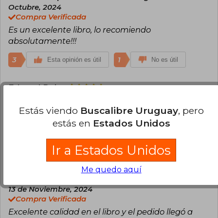
perfecto engranaje, dedicándose a lo que ama:
Octubre, 2024
ser madre, escribir, ayudar a otros, practicar
Compra Verificada
karate y viajar.
Es un excelente libro, lo recomiendo
Valiente al explorar y decidir por lo que alegre su
absolutamente!!!
alma, Sara Espejo tiene mucho que mostrarnos
y sin duda, cuenta con un don especial para
3
1
Esta opinión es útil
No es útil
hacerlo."
Edward Ruiz
Viernes 20 de Diciembre,
2024
Compra Verificada
Estás viendo
Buscalibre Uruguay
, pero
Buen libro, excelente calidad y la entrega fue
estás en
Estados Unidos
rápida
Ir a Estados Unidos
1
0
Esta opinión es útil
No es útil
Me quedo aquí
Paulina Natalia Urra Mautz
Miércoles
13 de Noviembre, 2024
Compra Verificada
Excelente calidad en el libro y el pedido llegó a