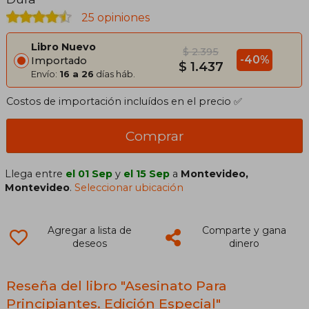
25 opiniones
Libro Nuevo
$ 2.395
-40%
Importado
$ 1.437
Envío:
16 a 26
días háb.
Costos de importación incluídos en el precio ✅
Comprar
Llega entre
el 01 Sep
y
el 15 Sep
a
Montevideo,
Montevideo
.
Seleccionar ubicación
Agregar a lista de
Comparte y gana
deseos
dinero
Reseña del libro "Asesinato Para
Principiantes. Edición Especial"