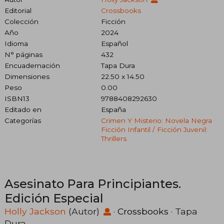
Editorial
Crossbooks
Colección
Ficción
Año
2024
Idioma
Español
N° páginas
432
Encuadernación
Tapa Dura
Dimensiones
22.50 x 14.50
Peso
0.00
ISBN13
9788408292630
Editado en
España
Categorías
Crimen Y Misterio: Novela Negra
Ficción Infantil / Ficción Juvenil:
Thrillers
Asesinato Para Principiantes.
Edición Especial
Holly Jackson
(Autor)
·
Crossbooks
· Tapa
Dura