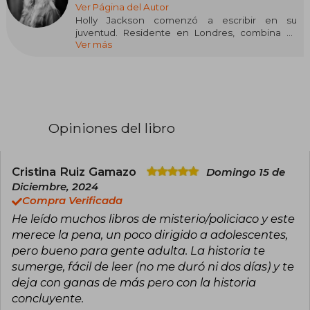
Ver Página del Autor
Holly Jackson comenzó a escribir en su
juventud. Residente en Londres, combina su
Ver más
pasión por la escritura con los videojuegos y los
documentales de crímenes. Su novela debut,
"Asesinato para principiantes", fue un éxito del
The New York Times, seguida de "Desaparición
para expertos" y "Venganza para víctimas", de la
trilogía "A Good Girl's Guide to Murder"
Opiniones del libro
Cristina Ruiz Gamazo
Domingo 15 de
Diciembre, 2024
Compra Verificada
He leído muchos libros de misterio/policiaco y este
merece la pena, un poco dirigido a adolescentes,
pero bueno para gente adulta. La historia te
sumerge, fácil de leer (no me duró ni dos días) y te
deja con ganas de más pero con la historia
concluyente.