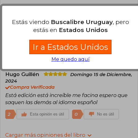
Sarah Baeza
Miércoles 02 de Abril, 2025
Compra Verificada
Estás viendo
Buscalibre Uruguay
, pero
Me llegó maltratado de las puntas y se siente muy
estás en
Estados Unidos
frágil, deberían de revisar que estén en buenas
condiciones los libros ya van varios que me llegan
así
Ir a Estados Unidos
4
1
Esta opinión es útil
No es útil
Me quedo aquí
Hugo Guillén
Domingo 15 de Diciembre,
2024
Compra Verificada
Está edición está increíble me facina espero que
saquen las demás al idioma español
2
0
Esta opinión es útil
No es útil
Cargar más opiniones del libro