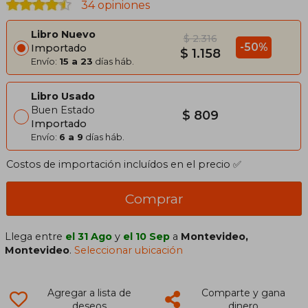
34 opiniones
Libro Nuevo
$ 2.316
-50%
Importado
$ 1.158
Envío:
15 a 23
días háb.
Libro Usado
Buen Estado
$ 809
Importado
Envío:
6 a 9
días háb.
Costos de importación incluídos en el precio ✅
Comprar
Llega entre
el 31 Ago
y
el 10 Sep
a
Montevideo,
Montevideo
.
Seleccionar ubicación
Agregar a lista de
Comparte y gana
deseos
dinero