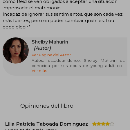
como Reid se ven obligados a aceptar una situación
impensada: el matrimonio.
Incapaz de ignorar sus sentimientos, que son cada vez
más fuertes, pero sin poder cambiar quién es, Lou
debe elegir."
Shelby Mahurin
(Autor)
Ver Página del Autor
Autora estadounidense, Shelby Mahurin es
conocida por sus obras de young adult con
Ver más
tintes de fantasía. Creció en una pequeña
granja de Indiana y fue allí donde cultivó su gran
imaginación, que terminaría plasmando sobre
papel y convirtiendo en historias.
La idea para escribir su saga más famosa,
Asesino de brujas, surgió gracias a las llamadas
Opiniones del libro
Dames Blanches, unas criaturas a veces brujas,
a veces espíritus, del folklore francés. A partir de
estos seres mitológicos fue dando forma a la
trama y los personajes de sus novelas.
Lilia Patricia Taboada Dominguez