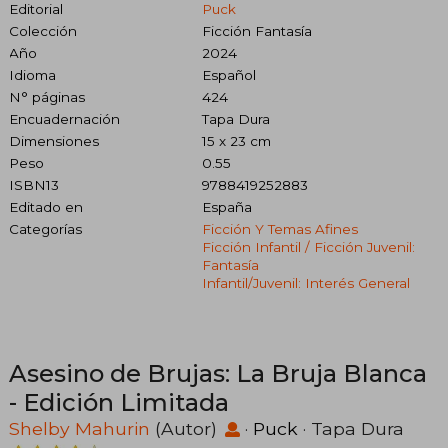
Editorial
Puck
Colección
Ficción Fantasía
Año
2024
Idioma
Español
N° páginas
424
Encuadernación
Tapa Dura
Dimensiones
15 x 23 cm
Peso
0.55
ISBN13
9788419252883
Editado en
España
Categorías
Ficción Y Temas Afines
Ficción Infantil / Ficción Juvenil:
Fantasía
Infantil/juvenil: Interés General
Asesino de Brujas: La Bruja Blanca
- Edición Limitada
Shelby Mahurin
(Autor)
·
Puck
· Tapa Dura