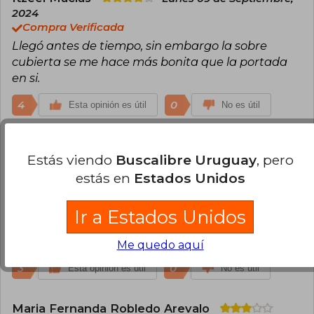
2024
Compra Verificada
Llegó antes de tiempo, sin embargo la sobre
cubierta se me hace más bonita que la portada
en si.
4
0
Esta opinión es útil
No es útil
Salvador Lopez
Jueves 18 de Julio,
Estás viendo
Buscalibre Uruguay
, pero
2024
Compra Verificada
estás en
Estados Unidos
El libro llego en buen estado y en el tiempo
indicado, para ser edición especial siento que
Ir a Estados Unidos
deberían tener algo más como imágenes o al
menos los bordes pintados.
Me quedo aquí
3
0
Esta opinión es útil
No es útil
Maria Fernanda Robledo Arevalo