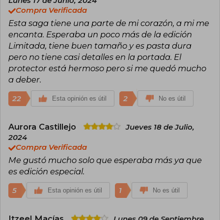
Lunes 17 de Junio, 2024
En 2019 vio la luz la primera entrega de la serie,
Compra Verificada
Asesino de brujas. La bruja blanca, con la que
Esta saga tiene una parte de mi corazón, a mi me
Mahurin llegó a ocupar la segunda posición en
la lista de bestsellers del New York Times. Más
encanta. Esperaba un poco más de la edición
adelante se publicarían la segunda y tercera
Limitada, tiene buen tamaño y es pasta dura
parte, y se traducirían a otros idiomas como el
pero no tiene casi detalles en la portada. El
español.
protector está hermoso pero si me quedó mucho
a deber.
22
2
Esta opinión es útil
No es útil
Aurora Castillejo
Jueves 18 de Julio,
2024
Compra Verificada
Me gustó mucho solo que esperaba más ya que
es edición especial.
5
1
Esta opinión es útil
No es útil
Itzeel Macías
Lunes 09 de Septiembre,