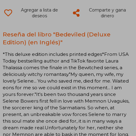
Agregar a lista de
Comparte y gana
deseos
dinero
Reseña del libro "Bedeviled (Deluxe
Edition) (en Inglés)"
*This deluxe edition includes printed edges*From USA
Today bestselling author and TikTok favorite Laura
Thalassa comes the finale in the Bewitched series, a
deliciously witchy romantasy."My queen, my wife, my
lovely Selene... You who saved me, died for me. Waited
eons for me so we could exist in this moment... I am
yours forever."It's been two thousand years since
Selene Bowers first fell in love with Memnon Uvagukis,
the sorcerer king of the Sarmatians. So when, at
present, an unbreakable vow forces Selene to marry
this soul mate she once died for, it is in many ways a
dream made real.Unfortunately for her, neither she
nor Memnon are able to bask in the moment for long.