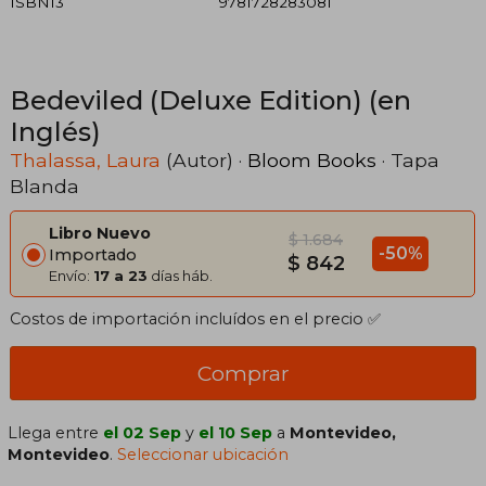
ISBN13
9781728283081
Bedeviled (Deluxe Edition) (en
Inglés)
Thalassa, Laura
(Autor) ·
Bloom Books
· Tapa
Blanda
Libro Nuevo
$ 1.684
-50%
Importado
$ 842
Envío:
17 a 23
días háb.
Costos de importación incluídos en el precio ✅
Comprar
Llega entre
el 02 Sep
y
el 10 Sep
a
Montevideo,
Montevideo
.
Seleccionar ubicación