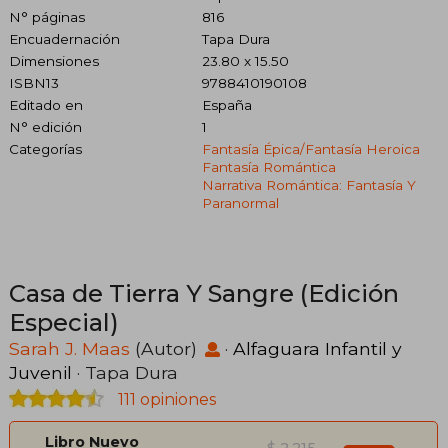
N° páginas
816
Encuadernación
Tapa Dura
Dimensiones
23.80 x 15.50
ISBN13
9788410190108
Editado en
España
N° edición
1
Categorías
Fantasía Épica/fantasía Heroica
Fantasía Romántica
Narrativa Romántica: Fantasía Y
Paranormal
Casa de Tierra Y Sangre (Edición
Especial)
Sarah J. Maas
(Autor)
·
Alfaguara Infantil y
Juvenil
· Tapa Dura
111 opiniones
Libro Nuevo