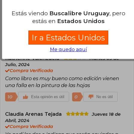
portada en el interior me hacia mucha ilusión
tener está edición tan bonita pero que me han
Estás viendo
Buscalibre Uruguay
, pero
llegado con defectos, solo espero que la editorial
estás en
Estados Unidos
preste más atención a la calidad de los libros que
imprimen y arman.
Ir a Estados Unidos
33
0
Esta opinión es útil
No es útil
Me quedo aquí
Katherine Valenzuela
Martes 09 de
Julio, 2024
Compra Verificada
Como libro es muy bueno como edición vienen
una falla en la pintura de las hojas
10
0
Esta opinión es útil
No es útil
Claudia Arenas Tejada
Jueves 18 de
Abril, 2024
Compra Verificada