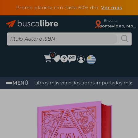
Promo planeta con hasta 60% dto
Ver más
Enviar a
Montevideo, Montevideo
0
MENÚ
Libros más vendidos
Libros importados más v