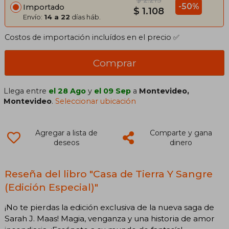
$ 2.215
-50%
Importado
$ 1.108
Envío:
14 a 22
días háb.
Costos de importación incluídos en el precio ✅
Comprar
Llega entre
el 28 Ago
y
el 09 Sep
a
Montevideo,
Montevideo
.
Seleccionar ubicación
Agregar a lista de
Comparte y gana
deseos
dinero
Reseña del libro "Casa de Tierra Y Sangre
(Edición Especial)"
¡No te pierdas la edición exclusiva de la nueva saga de
Sarah J. Maas! Magia, venganza y una historia de amor