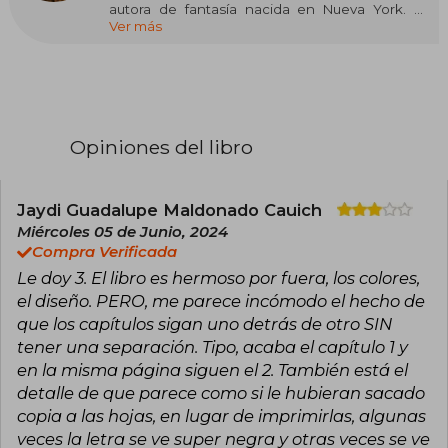
autora de fantasía nacida en Nueva York. Es
Ver más
conocida por la serie Throne of Glass, iniciada
cuando tenía dieciséis años y publicada por
Bloomsbury en 2012, así como por A Court of
Thorns and Roses y Crescent City. Sus novelas
han sido traducidas a decenas de idiomas y han
figurado en las listas de los más vendidos del
New York Times. Maas es reconocida por su
Opiniones del libro
capacidad de crear mundos complejos y
personajes memorables, y ha recibido
numerosos reconocimientos por su
contribución al género de fantasía juvenil.
Jaydi Guadalupe Maldonado Cauich
Neoyorquina de nacimiento, en la actualidad
Miércoles 05 de Junio, 2024
vive en Pensilvania con su marido y su perro, y
Compra Verificada
cuenta con una comunidad de más de treinta
Le doy 3. El libro es hermoso por fuera, los colores,
mil seguidores en Twitter y Facebook.
el diseño. PERO, me parece incómodo el hecho de
que los capítulos sigan uno detrás de otro SIN
tener una separación. Tipo, acaba el capítulo 1 y
en la misma página siguen el 2. También está el
detalle de que parece como si le hubieran sacado
copia a las hojas, en lugar de imprimirlas, algunas
veces la letra se ve super negra y otras veces se ve