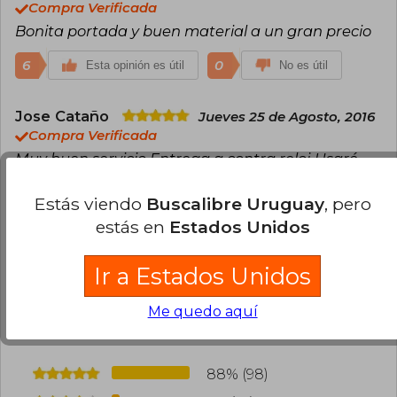
Compra Verificada
Bonita portada y buen material a un gran precio
6
0
Esta opinión es útil
No es útil
Jose Cataño
Jueves 25 de Agosto, 2016
Compra Verificada
Muy buen servicio Entrega a contra reloj Usaré
más el servicio
Estás viendo
Buscalibre Uruguay
, pero
9
4
Esta opinión es útil
No es útil
estás en
Estados Unidos
Ir a Estados Unidos
Cargar más opiniones del libro
¿Leíste este libro?
Inicia sesión
para poder
Me quedo aquí
agregar tu propia evaluación
.
88% (98)