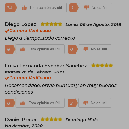
escriba, Crónica de una muerte anunciada, El
14
1
Esta opinión es útil
No es útil
general en su laberinto, El amor en los tiempos
del cólera y Doce cuentos peregrinos, entre
otros. En 2002 nos abrió la puerta a su memoria
Diego Lopez
Lunes 06 de Agosto, 2018
con Vivir para contarla. En 2012 se publicaron
Compra Verificada
Todos los cuentos, y, como si el destino literario
se negara a cerrarle el telón, en 2024 vio la luz su
Llego a tiempo...todo correcto
novela póstuma e inédita En agosto nos vemos.
8
0
Esta opinión es útil
No es útil
Luisa Fernanda Escobar Sanchez
Martes 26 de Febrero, 2019
Compra Verificada
Recomendado, envío puntual y en muy buenas
condiciones
8
2
Esta opinión es útil
No es útil
Daniel Prada
Domingo 15 de
Noviembre, 2020