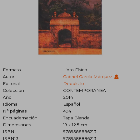
Formato
Libro Físico
Autor
Gabriel García Márquez
Editorial
Debolsillo
Colección
CONTEMPORANEA
Año
2014
Idioma
Español
N° páginas
494
Encuadernación
Tapa Blanda
Dimensiones
19 x 12.5 cm
ISBN
9789588886213
ISBN13
9789588886213