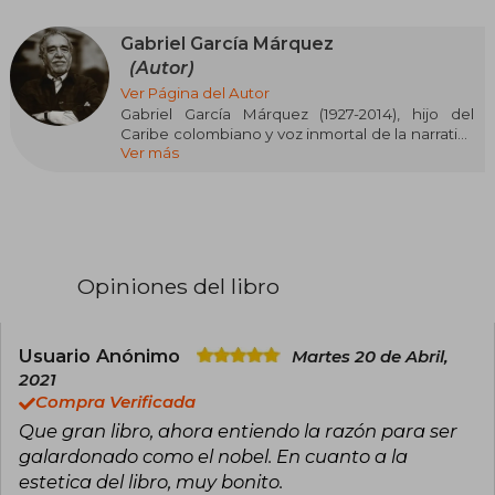
Gabriel García Márquez
(Autor)
Ver Página del Autor
Gabriel García Márquez (1927-2014), hijo del
Caribe colombiano y voz inmortal de la narrativa
Ver más
en español, es una de las mentes literarias más
influyentes del siglo XX. Ganador del Premio
Nobel de Literatura en 1982, su talento desbordó
las fronteras del papel: fue novelista, cuentista,
ensayista, guionista, crítico de cine y, sobre
todo, un pensador comprometido con los
dolores y esperanzas de su tierra natal y de toda
Opiniones del libro
Hispanoamérica. Arquitecto del realismo
mágico, tejió con maestría lo cotidiano y lo
fantástico, haciendo que la realidad se
desdibujara entre mariposas amarillas, lluvias
Usuario Anónimo
Martes 20 de Abril,
eternas y pueblos donde lo imposible era parte
2021
del día a día. Su obra dio vida a un universo
Compra Verificada
narrativo único, donde la historia respira, sueña y
Que gran libro, ahora entiendo la razón para ser
sangra con intensidad.
galardonado como el nobel. En cuanto a la
Entre sus títulos más emblemáticos figuran Cien
estetica del libro, muy bonito.
años de soledad, El coronel no tiene quien le