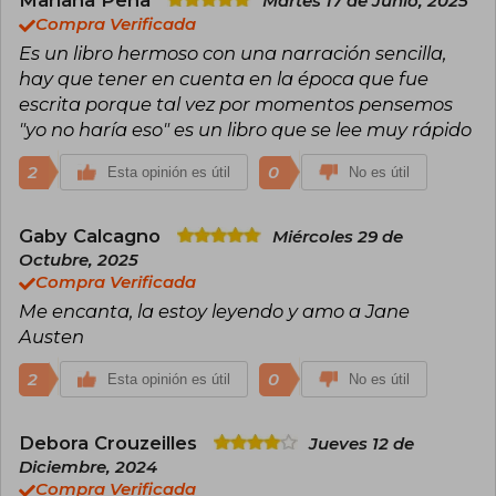
Mariana Peña
Martes 17 de Junio, 2025
haciendo adaptaciones a la época actual, como
Compra Verificada
es el caso de Clueless, adaptación libre de
Es un libro hermoso con una narración sencilla,
Emma. Otras versiones son la de Sentido y
hay que tener en cuenta en la época que fue
sensibilidad, de 1995; Mansfield Park, de 2000, y
las de Orgullo y prejuicio en 2004 (dirigida por
escrita porque tal vez por momentos pensemos
Gurinder Chadha) y en 2005 (dirigida por Joe
"yo no haría eso" es un libro que se lee muy rápido
Wright).
2
0
Esta opinión es útil
No es útil
Sin embargo, la versión más fiel y perfecta que
hasta ahora se ha hecho del libro de Orgullo y
prejuicio es la serie que presentó la BBC
Gaby Calcagno
protagonizada por Colin Firth y Jennifer Ehle. El
Miércoles 29 de
interés que la obra de Jane Austen sigue
Octubre, 2025
despertando hoy en día muestra la vigencia de
Compra Verificada
su pensamiento y la influencia que ha tenido en
Me encanta, la estoy leyendo y amo a Jane
la literatura posterior. Su vida también ha sido
Austen
llevada al cine con la película Becoming Jane
(2007).
2
0
Esta opinión es útil
No es útil
Debora Crouzeilles
Jueves 12 de
Diciembre, 2024
Compra Verificada