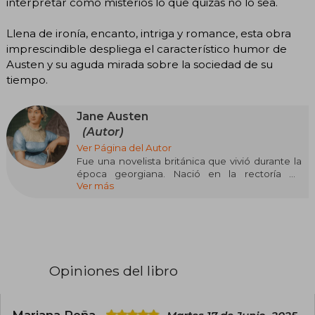
interpretar como misterios lo que quizás no lo sea.
Llena de ironía, encanto, intriga y romance, esta obra
imprescindible despliega el característico humor de
Austen y su aguda mirada sobre la sociedad de su
tiempo.
Jane Austen
(Autor)
Ver Página del Autor
Fue una novelista británica que vivió durante la
época georgiana. Nació en la rectoría de
Ver más
Steventon (Hampshire). Su familia pertenecía a
la gentry británica (nobleza rural o burguesía
agraria), contexto del que no salió y en el que
sitúa todas sus obras, siempre en torno al
matrimonio de su protagonista.
Ha sido llevada al cine en numerosas ocasiones,
Opiniones del libro
algunas veces reproducidas de forma fiel, como
el clásico Más fuerte que el orgullo de 1940
dirigido por Robert Z. Leonard y protagonizada
por Greer Garson y Laurence Olivier y en otras