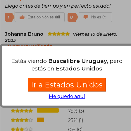
Llego antes de tiempo y en perfecto estado!
1
0
Esta opinión es útil
No es útil
Johanna Bruno
Viernes 10 de Enero,
2025
Compra Verificada
Excelente calidad, son tapa dura con un diseño
Estás viendo
Buscalibre Uruguay
, pero
muy bello
estás en
Estados Unidos
1
0
Esta opinión es útil
No es útil
Ir a Estados Unidos
¿Leíste este libro?
Inicia sesión
para poder
agregar tu propia evaluación
.
Me quedo aquí
75% (3)
25% (1)
0% (0)