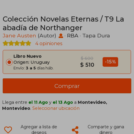
Colección Novelas Eternas / T9 La
abadía de Northanger
Jane Austen
(Autor)
·
RBA
· Tapa Dura
4 opiniones
Libro Nuevo
$ 600
-15%
Origen: Uruguay
$ 510
Envío:
3 a 5
días háb.
Comprar
Llega entre
el 11 Ago
y
el 13 Ago
a
Montevideo,
Montevideo
.
Seleccionar ubicación
Agregar a lista de
Comparte y gana
deseos
dinero