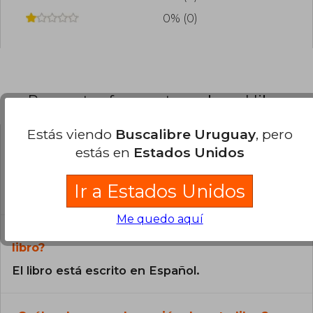
0% (0)
Preguntas frecuentes sobre el libro
Estás viendo
Buscalibre Uruguay
, pero
estás en
Estados Unidos
¿El libro es original?
Todos los libros de nuestro
Ir a Estados Unidos
catálogo son Originales.
Me quedo aquí
¿En qué Idioma está escrito el
libro?
El libro está escrito en Español.