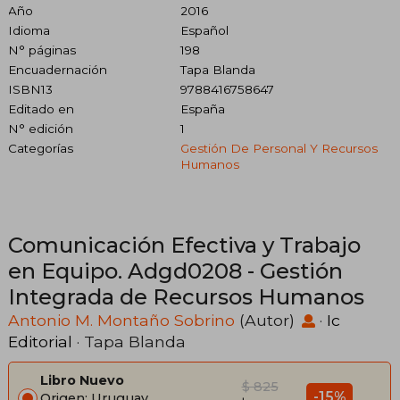
Año
2016
Idioma
Español
N° páginas
198
Encuadernación
Tapa Blanda
ISBN13
9788416758647
Editado en
España
N° edición
1
Categorías
Gestión De Personal Y Recursos
Humanos
Comunicación Efectiva y Trabajo
en Equipo. Adgd0208 - Gestión
Integrada de Recursos Humanos
Antonio M. Montaño Sobrino
(Autor)
·
Ic
Editorial
· Tapa Blanda
Libro Nuevo
$ 825
-15%
Origen: Uruguay