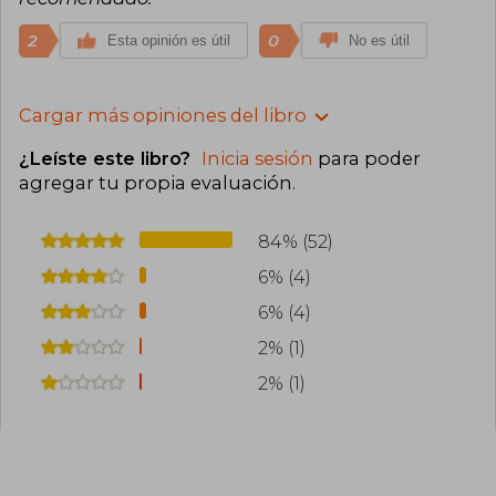
2
0
Esta opinión es útil
No es útil
Cargar más opiniones del libro
¿Leíste este libro?
Inicia sesión
para poder
agregar tu propia evaluación
.
84% (52)
6% (4)
6% (4)
2% (1)
2% (1)