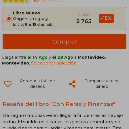
62 opiniones
Libro Nuevo
$ 900
-15%
Origen: Uruguay
$ 765
Envío:
6 a 15
días háb.
Comprar
Llega entre
el 14 Ago
y
el 28 Ago
a
Montevideo,
Montevideo
.
Seleccionar ubicación
Agregar a lista de
Comparte y gana
deseos
dinero
Reseña del libro "Con Peras y Finanzas"
De seguro muchas veces llegar a fin de mes es trabajo
arduo. El sueldo no alcanza, los gastos aumentan y no
queda dinero para guardar y menos para invertir. Este