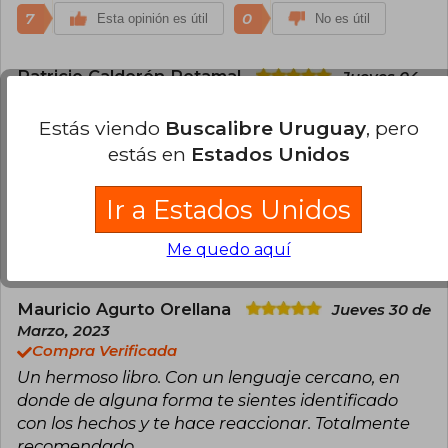
7
0
Esta opinión es útil
No es útil
Patricio Calderón Retamal
Jueves 04
de Mayo, 2023
Compra Verificada
Estás viendo
Buscalibre Uruguay
, pero
Muy rápida la entrega de este libro y la lectura
estás en
Estados Unidos
también. Es ameno, explicativo, útil y ayuda
bastante a comprender como introducirse al
Ir a Estados Unidos
luneo financiero. Recomendable
Me quedo aquí
3
0
Esta opinión es útil
No es útil
Mauricio Agurto Orellana
Jueves 30 de
Marzo, 2023
Compra Verificada
Un hermoso libro. Con un lenguaje cercano, en
donde de alguna forma te sientes identificado
con los hechos y te hace reaccionar. Totalmente
recomendado.