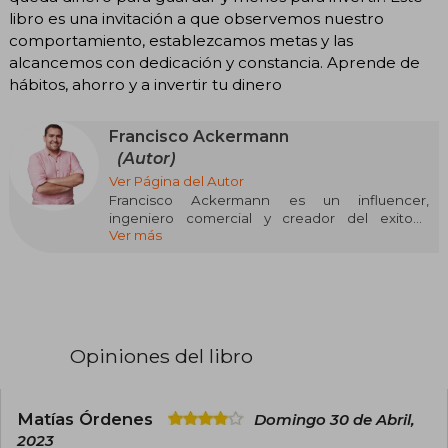
libro es una invitación a que observemos nuestro
comportamiento, establezcamos metas y las
alcancemos con dedicación y constancia. Aprende de
hábitos, ahorro y a invertir tu dinero
Francisco Ackermann
(Autor)
Ver Página del Autor
Francisco Ackermann es un influencer,
ingeniero comercial y creador del exitoso
Ver más
podcast Con Peras y Finanzas. Posee un
magíster en Innovación y Emprendimiento de la
Universidad Adolfo Ibáñez y se ha dedicado a la
creación de diversas plataformas enfocadas en
la educación financiera, con el objetivo de
conectar y ayudar a 100 millones de personas a
mejorar su conocimiento y manejo de las
Opiniones del libro
finanzas personales.
Sus libros, Con Peras y Finanzas (2023) y Con
Peras e Inversiones (2024), son extensiones de
Matías Órdenes
Domingo 30 de Abril,
su enfoque práctico y accesible para explicar
2023