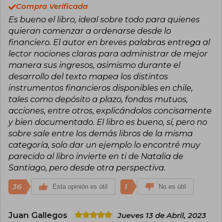
temas complejos de finanzas e inversiones a un
Compra Verificada
público amplio. Ackermann es un referente en
Es bueno el libro, ideal sobre todo para quienes
la promoción de hábitos financieros
responsables y efectivos, utilizando un estilo
quieran comenzar a ordenarse desde lo
cercano y educativo para empoderar a sus
financiero. El autor en breves palabras entrega al
seguidores.
lector nociones claras para administrar de mejor
manera sus ingresos, asimismo durante el
desarrollo del texto mapea los distintos
instrumentos financieros disponibles en chile,
tales como depósito a plazo, fondos mutuos,
acciones, entre otros, explicándolos concisamente
y bien documentado. El libro es bueno, sí, pero no
sobre sale entre los demás libros de la misma
categoría, solo dar un ejemplo lo encontré muy
parecido al libro invierte en ti de Natalia de
Santiago, pero desde otra perspectiva.
36
1
Esta opinión es útil
No es útil
Juan Gallegos
Jueves 13 de Abril, 2023