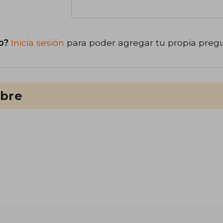
o?
Inicia sesión
para poder agregar tu propia preg
ibre