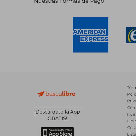
Nuestras Formas de Pago
Tér
Polí
Priv
Cóm
¡Descárgate la App
Nue
GRATIS!
Opin
Cost
List