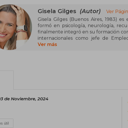
Gisela Gilges
(Autor)
Ver Págin
Gisela Gilges (Buenos Aires, 1983) es e
formó en psicología, neurología, rec
finalmente integró en su formación como coach. Trabajó en grandes empresas
internacionales como jefe de Emple
Manager, entre otras. En 2011 fundó su
Ver más
coachea directivos sobre estrategia
estrategia de recursos humanos. Actu
Internacional de Coaching y lidera
incorporar herramientas de coaching
encontrar al empleado ideal (2007),
sensibilidad mi superpoder (2022).
3 de Noviembre, 2024
s útil