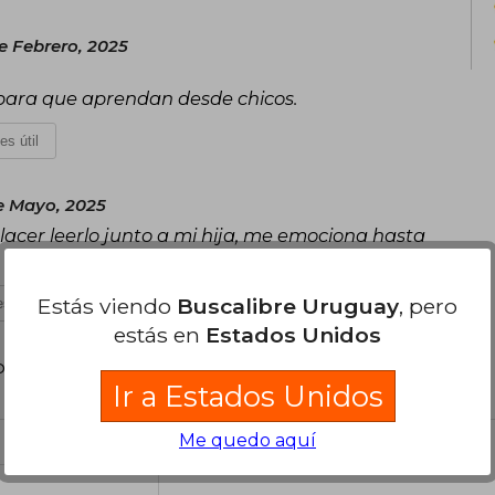
e Febrero, 2025
 para que aprendan desde chicos.
es útil
e Mayo, 2025
lacer leerlo junto a mi hija, me emociona hasta
Estás viendo
Buscalibre Uruguay
, pero
s útil
estás en
Estados Unidos
poder agregar tu propia evaluación
.
Ir a Estados Unidos
Me quedo aquí