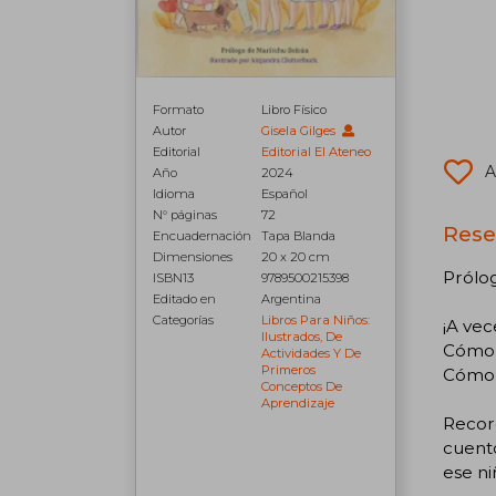
Formato
Libro Físico
Autor
Gisela Gilges
Editorial
Editorial El Ateneo
A
Año
2024
Idioma
Español
N° páginas
72
Rese
Encuadernación
Tapa Blanda
Dimensiones
20 x 20 cm
Prólog
ISBN13
9789500215398
Editado en
Argentina
Categorías
Libros Para Niños:
¡A vec
Ilustrados, De
Cómo 
Actividades Y De
Primeros
Cómo i
Conceptos De
Aprendizaje
Record
cuento
ese ni