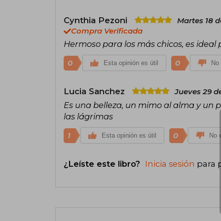
Cynthia Pezoni
Martes 18 d
Compra Verificada
Hermoso para los más chicos, es ideal
0
0
Esta opinión es útil
No 
Lucia Sanchez
Jueves 29 d
Es una belleza, un mimo al alma y un p
las lágrimas
1
0
Esta opinión es útil
No e
¿Leíste este libro?
Inicia sesión
para 