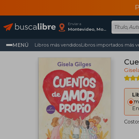
P
Enviar a
Montevideo, Montevideo
MENÚ
Libros más vendidos
Libros importados más v
Cue
Gisel
Li
Im
En
Costo