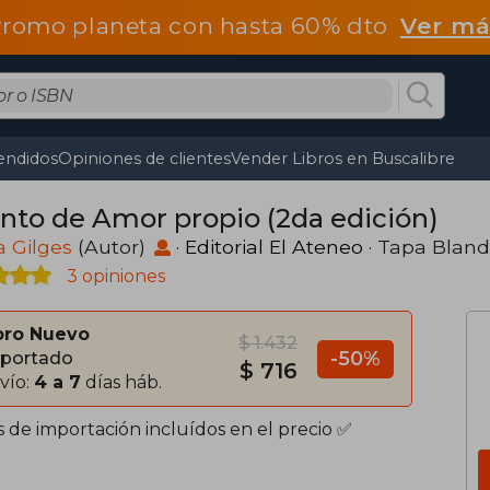
romo planeta con hasta 60% dto
Ver má
endidos
Opiniones de clientes
Vender Libros en Buscalibre
nto de Amor propio (2da edición)
a Gilges
(Autor)
·
Editorial El Ateneo
· Tapa Blan
3 opiniones
bro Nuevo
$ 1.432
-50%
portado
$ 716
vío:
4 a 7
días háb.
s de importación incluídos en el precio ✅