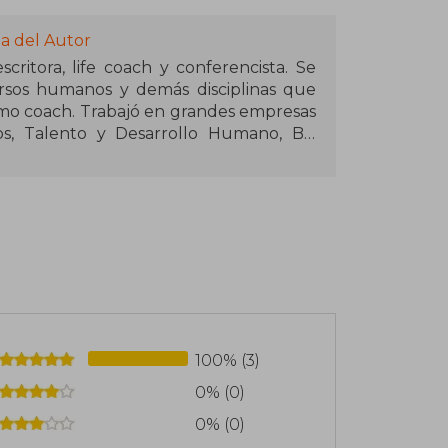
a del Autor
scritora, life coach y conferencista. Se
ursos humanos y demás disciplinas que
os, Talento y Desarrollo Humano, BP
 consultora Giga Minds, donde asesora y
s de desarrollo, armado de equipos,
almente, cuenta con su propia Escuela
 una comunidad muy grande que busca
 a su vida. Publicó los libros Cómo
 Una cita en el piso 32 (2019) y La
100% (3)
0% (0)
0% (0)