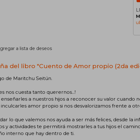
L
M
u
gregar a lista de deseos
ña del libro "Cuento de Amor propio (2da edi
o de Maritchu Seitún.
es nos cuesta tanto querernos...!
enseñarles a nuestros hijos a reconocer su valor cuando 
nculcarles amor propio si nos desvalorizamos frente a otr
ar lo que valemos nos ayuda a ser más felices, desde la inf
s y actividades te permitirá mostrarles a tus hijos el cam
ño interno que hay dentro de ti.