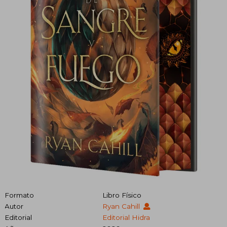
Formato
Libro Físico
Autor
Ryan Cahill
Editorial
Editorial Hidra