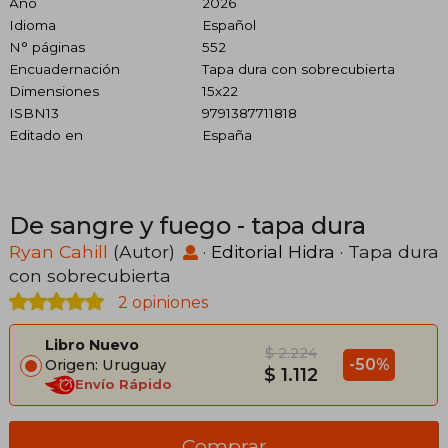
Año
2026
Idioma
Español
N° páginas
552
Encuadernación
Tapa dura con sobrecubierta
Dimensiones
15x22
ISBN13
9791387711818
Editado en
España
De sangre y fuego - tapa dura
Ryan Cahill
(Autor)
·
Editorial Hidra
· Tapa dura
con sobrecubierta
2 opiniones
Libro Nuevo
$ 2.224
-50%
Origen: Uruguay
$ 1.112
Envío Rápido
Comprar