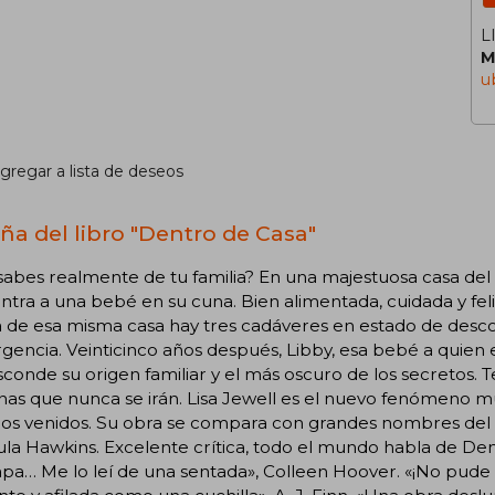
L
M
u
gregar a lista de deseos
ña del libro "Dentro de Casa"
abes realmente de tu familia? En una majestuosa casa del e
tra a una bebé en su cuna. Bien alimentada, cuidada y feliz
 de esa misma casa hay tres cadáveres en estado de descom
gencia. Veinticinco años después, Libby, esa bebé a quien 
conde su origen familiar y el más oscuro de los secretos. 
as que nunca se irán. Lisa Jewell es el nuevo fenómeno mun
ros venidos. Su obra se compara con grandes nombres del d
la Hawkins. Excelente crítica, todo el mundo habla de De
apa… Me lo leí de una sentada», Colleen Hoover. «¡No pude so