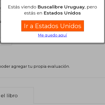
Estás viendo
Buscalibre Uruguay
, pero
es útil
estás en
Estados Unidos
de Junio, 2024
Ir a Estados Unidos
Me quedo aquí
es útil
poder agregar tu propia evaluación
.
el libro