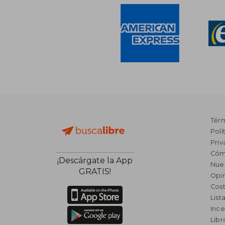
Tér
Polí
Priv
Cóm
¡Descárgate la App
Nue
GRATIS!
Opin
Cost
List
Ince
Lib