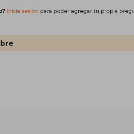
o?
Inicia sesión
para poder agregar tu propia preg
ibre