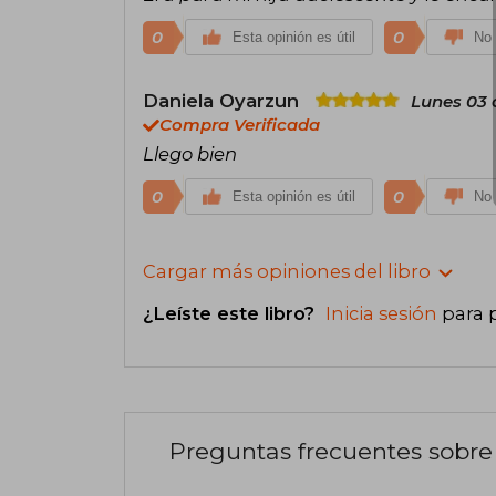
0
0
Esta opinión es útil
No 
Daniela Oyarzun
Lunes 03 
Compra Verificada
Llego bien
0
0
Esta opinión es útil
No 
Cargar más opiniones del libro
¿Leíste este libro?
Inicia sesión
para 
Preguntas frecuentes sobre 