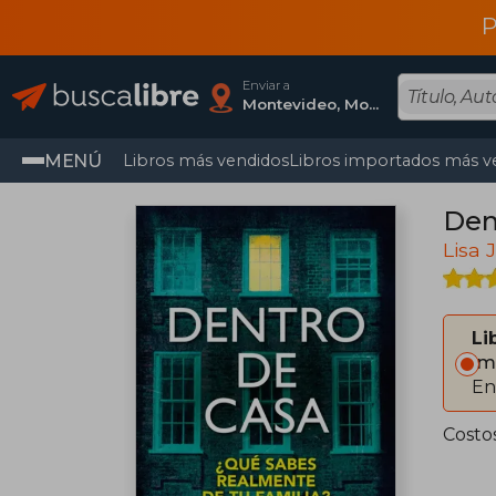
P
Enviar a
Montevideo, Montevideo
MENÚ
Libros más vendidos
Libros importados más v
Den
Lisa 
Li
Im
En
Costo