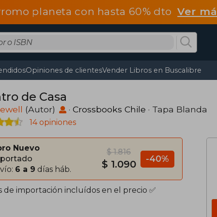
romo planeta con hasta 60% dto
Ver má
endidos
Opiniones de clientes
Vender Libros en Buscalibre
tro de Casa
Jewell
(Autor)
·
Crossbooks Chile
· Tapa Blanda
14 opiniones
bro Nuevo
$ 1.816
-40%
portado
$ 1.090
vío:
6 a 9
días háb.
s de importación incluídos en el precio ✅