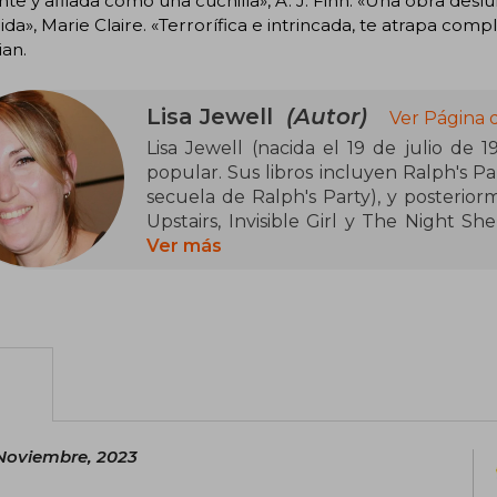
ante y afilada como una cuchilla», A. J. Finn. «Una obra de
ida», Marie Claire. «Terrorífica e intrincada, te atrapa co
an.
Lisa Jewell
(Autor)
Ver Página 
Lisa Jewell (nacida el 19 de julio de 1
popular. Sus libros incluyen Ralph's Pa
secuela de Ralph's Party), y posteri
Upstairs, Invisible Girl y The Night Sh
esto es cierto se publicó en julio de 202
Ver más
Noviembre, 2023