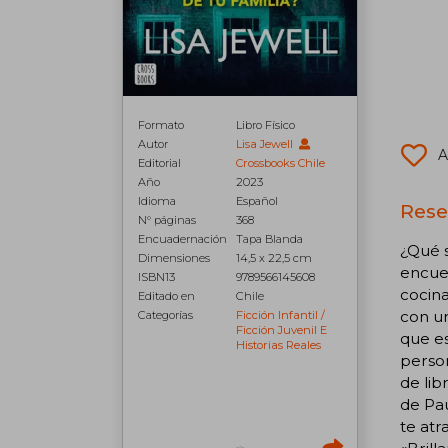
Formato
Libro Físico
Autor
Lisa Jewell
A
Editorial
Crossbooks Chile
Año
2023
Idioma
Español
Rese
N° páginas
368
Encuadernación
Tapa Blanda
¿Qué s
Dimensiones
14,5 x 22,5 cm
encuen
ISBN13
9789566145608
cocina
Editado en
Chile
con ur
Categorías
Ficción Infantil /
Ficción Juvenil E
que es
Historias Reales
person
de lib
de Pau
te atr