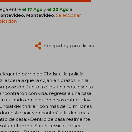
lega entre
el 17 Ago
y
el 20 Ago
a
ontevideo, Montevideo
.
Seleccionar
bicación
Comparte y gana dinero
legante barrio de Chelsea, la policía
, espera a que la cojan en brazos. En la
posición. Junto a ellos, una nota escrita
encontraron con vida, regresa a una casa
Ten cuidado con a quién dejas entrar. Hay
dial del thriller, con más de 10 millones
omestic noir y encantará a las lectoras
ntro de casa: «Dentro de casa realmente
ltar el libro!», Sarah Jessica Parker.