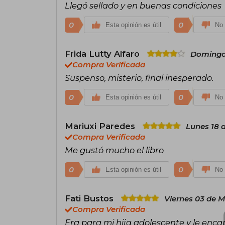
Llegó sellado y en buenas condiciones
0
0
Esta opinión es útil
No 
Frida Lutty Alfaro
Domingo 
Compra Verificada
Suspenso, misterio, final inesperado.
0
0
Esta opinión es útil
No 
Mariuxi Paredes
Lunes 18 
Compra Verificada
Me gustó mucho el libro
0
0
Esta opinión es útil
No 
Fati Bustos
Viernes 03 de 
Compra Verificada
Era para mi hija adolescente y le enca