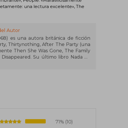
slumbrante», People. «Maravillosamente
mpletamente: una lectura excelente», The
del Autor
968) es una autora británica de ficción
rty, Thirtynothing, After The Party (una
ormente Then She Was Gone, The Family
e Disappeared.​ Su último libro Nada de
3.
71% (10)