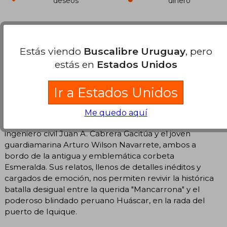
deseos
dinero
Reseña del libro "Dos testimonios del
combate naval de Iquique. 21 de Mayo
Estás viendo
Buscalibre Uruguay
, pero
1879"
estás en
Estados Unidos
Dos testimonios auténticos e irrefutables que nos
transportan al corazón del legendario Combate Naval
Ir a Estados Unidos
de Iquique, ocurrido el 21 de mayo de 1879.
Me quedo aquí
Desde la perspectiva de dos testigos excepcionales: el
ingeniero civil Juan A. Cabrera Gacitúa y el joven
guardiamarina Arturo Wilson Navarrete, ambos a
bordo de la antigua y emblemática corbeta
Esmeralda. Sus relatos, llenos de detalles inéditos y
cargados de emoción, nos permiten revivir la histórica
batalla desigual entre la querida "Mancarrona" y el
poderoso blindado peruano Huáscar, en la rada del
puerto de Iquique.