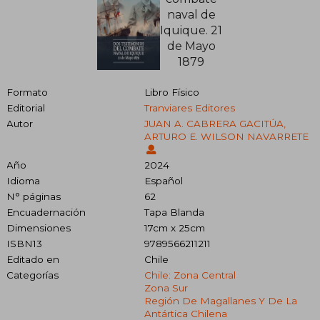
Formato
Libro Físico
Editorial
Tranviares Editores
Autor
JUAN A. CABRERA GACITÚA,
ARTURO E. WILSON NAVARRETE
Año
2024
Idioma
Español
N° páginas
62
Encuadernación
Tapa Blanda
Dimensiones
17cm x 25cm
ISBN13
9789566211211
Editado en
Chile
Categorías
Chile: Zona Central
Zona Sur
Región De Magallanes Y De La
Antártica Chilena