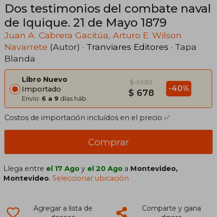
Dos testimonios del combate naval
de Iquique. 21 de Mayo 1879
Juan A. Cabrera Gacitúa, Arturo E. Wilson
Navarrete
(Autor) ·
Tranviares Editores
· Tapa
Blanda
Libro Nuevo
$ 1.130
-40%
Importado
$ 678
Envío:
6 a 9
días háb.
Costos de importación incluídos en el precio ✅
Comprar
Llega entre
el 17 Ago
y
el 20 Ago
a
Montevideo,
Montevideo
.
Seleccionar ubicación
Agregar a lista de
Comparte y gana