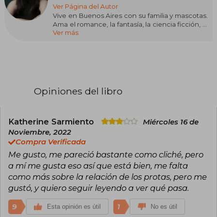
Ver Página del Autor
Vive en Buenos Aires con su familia y mascotas.
Ama el romance, la fantasía, la ciencia ficción, la
Ver más
pizza y el chocolate.
Su mente es un mundo lleno de ideas y su
imaginación, eterna. Siempre se entretiene
escribiendo o leyendo. Siente devoción por el
invierno, lo que permite que pase tiempo en su
cama calentita mientras la acompaña un rico
café y sus series o películas favoritas.
Opiniones del libro
Escribió múltiples historias en Wattpad donde,
con sus toques de magia, humor, mucho
sufrimiento y romance, robó el corazón, sonrisas
y lágrimas a miles de lectores. Su trilogía
Katherine Sarmiento
Miércoles 16 de
Destinados lleva reunidas más de 25 millones
Noviembre, 2022
de lecturas en esta plataforma y ahora sus libros
Compra Verificada
en papel prometen conquistar a muchos
Me gusto, me pareció bastante como cliché, pero
lectores más. Si leíste algunos de sus tesoros,
Jess te lo agradece infinitamente.
a mí me gusta eso así que está bien, me falta
como más sobre la relación de los protas, pero me
gustó, y quiero seguir leyendo a ver qué pasa.
9
1
Esta opinión es útil
No es útil