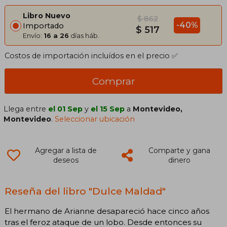
Libro Nuevo
$ 862
-40%
Importado
$ 517
Envío:
16 a 26
días háb.
Costos de importación incluídos en el precio ✅
Comprar
Llega entre
el 01 Sep
y
el 15 Sep
a
Montevideo,
Montevideo
.
Seleccionar ubicación
Agregar a lista de
Comparte y gana
deseos
dinero
Reseña del libro "Dulce Maldad"
El hermano de Arianne desapareció hace cinco años
tras el feroz ataque de un lobo. Desde entonces su