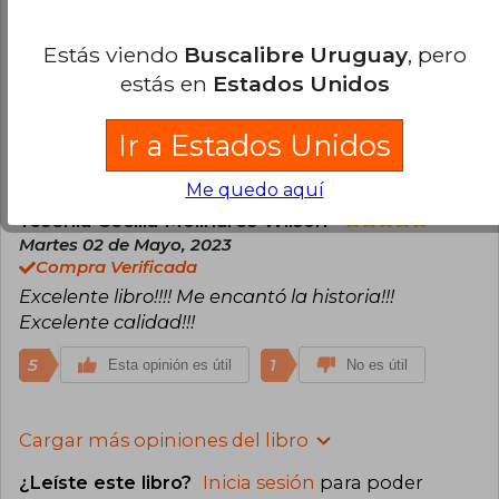
18 de Mayo, 2023
Compra Verificada
Estás viendo
Buscalibre Uruguay
, pero
La portada me parece muy linda, la trama y los
estás en
Estados Unidos
personajes excelente, espere mucho tiempo para
tener este libro
Ir a Estados Unidos
5
0
Esta opinión es útil
No es útil
Me quedo aquí
Yesenia Cecilia Molinares Wilson
Martes 02 de Mayo, 2023
Compra Verificada
Excelente libro!!!! Me encantó la historia!!!
Excelente calidad!!!
5
1
Esta opinión es útil
No es útil
Cargar más opiniones del libro
¿Leíste este libro?
Inicia sesión
para poder