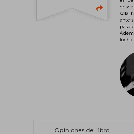
embar
desead
sola; 
ante s
pasado
Además
lucha 
Opiniones del libro