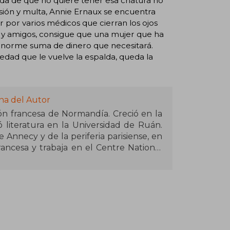
 de que no quiere tener esa criatura no
isión y multa, Annie Ernaux se encuentra
r por varios médicos que cierran los ojos
s y amigos, consigue que una mujer que ha
a enorme suma de dinero que necesitará.
dad que le vuelve la espalda, queda la
o
na del Autor
ón francesa de Normandía. Creció en la
 literatura en la Universidad de Ruán.
 Annecy y de la periferia parisiense, en
francesa y trabaja en el Centre National
cimiento y El lugar (Premio Renaudot,
tor al conjunto de su obra.