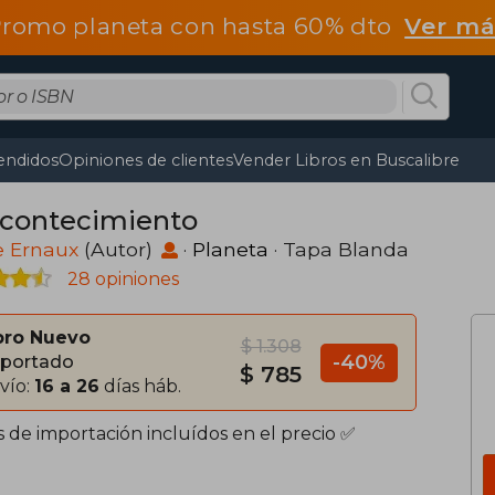
romo planeta con hasta 60% dto
Ver má
endidos
Opiniones de clientes
Vender Libros en Buscalibre
Acontecimiento
e Ernaux
(Autor)
·
Planeta
· Tapa Blanda
28 opiniones
bro Nuevo
$ 1.308
-40%
portado
$ 785
vío:
16 a 26
días háb.
s de importación incluídos en el precio ✅