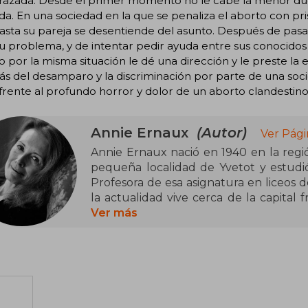
azada. Desde el primer momento no le cabe la menor duda
a. En una sociedad en la que se penaliza el aborto con pr
hasta su pareja se desentiende del asunto. Después de pasa
u problema, y de intentar pedir ayuda entre sus conocido
 por la misma situación le dé una dirección y le preste l
 del desamparo y la discriminación por parte de una socie
frente al profundo horror y dolor de un aborto clandestin
Annie Ernaux
(Autor)
Ver Pági
Annie Ernaux nació en 1940 en la regi
pequeña localidad de Yvetot y estudió
Profesora de esa asignatura en liceos de
la actualidad vive cerca de la capital 
d’Enseignement par Correspondanse. En Tusquets Editores hemos publicado
Ver más
Pura pasión, La vergüenza, El aconte
1984). En 2019 recibió el Premio Formen