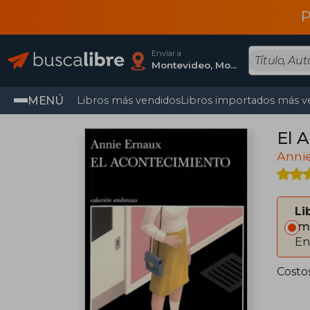
P
Enviar a
Montevideo, Montevideo
MENÚ
Libros más vendidos
Libros importados más v
El 
Anni
Li
Im
En
Costo