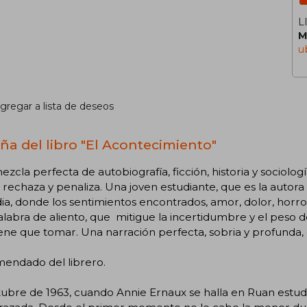
L
M
u
gregar a lista de deseos
ña del libro "El Acontecimiento"
zcla perfecta de autobiografía, ficción, historia y sociolog
 rechaza y penaliza. Una joven estudiante, que es la autora 
ia, donde los sentimientos encontrados, amor, dolor, horr
labra de aliento, que mitigue la incertidumbre y el peso de 
ene que tomar. Una narración perfecta, sobria y profunda, 
endado del librero.
ubre de 1963, cuando Annie Ernaux se halla en Ruan estudi