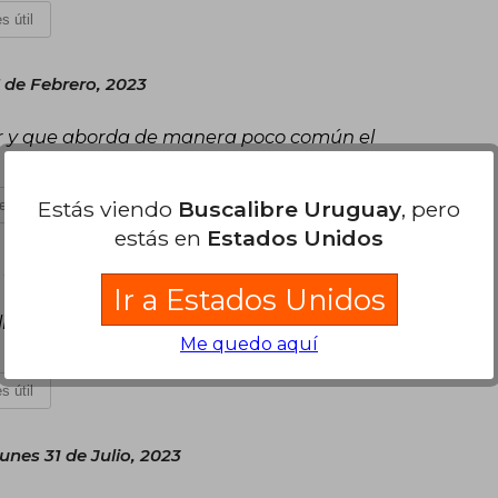
s útil
 de Febrero, 2023
eer y que aborda de manera poco común el
Estás viendo
Buscalibre Uruguay
, pero
es útil
estás en
Estados Unidos
, 2023
Ir a Estados Unidos
llo, pude continuar con mi buena racha de
Me quedo aquí
s útil
unes 31 de Julio, 2023