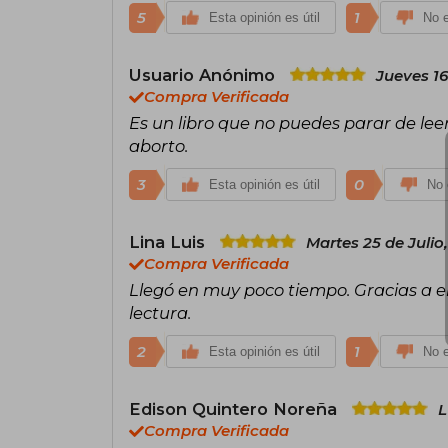
5
1
Esta opinión es útil
No e
Usuario Anónimo
Jueves 16
Compra Verificada
Es un libro que no puedes parar de l
aborto.
3
0
Esta opinión es útil
No 
Lina Luis
Martes 25 de Julio
Compra Verificada
Llegó en muy poco tiempo. Gracias a e
lectura.
2
1
Esta opinión es útil
No e
Edison Quintero Noreña
L
Compra Verificada