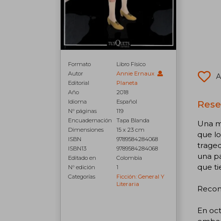
Formato
Libro Físico
Autor
Annie Ernaux
A
Editorial
Planeta
Año
2018
Idioma
Español
Rese
N° páginas
119
Encuadernación
Tapa Blanda
Una me
Dimensiones
15 x 23 cm
que lo
ISBN
9789584284068
traged
ISBN13
9789584284068
una pa
Editado en
Colombia
que ti
N° edición
1
Categorías
Ficción: General Y
Literaria
Recom
En oct