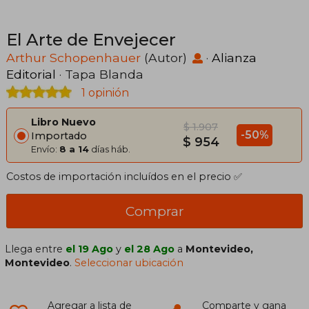
El Arte de Envejecer
Arthur Schopenhauer
(Autor)
·
Alianza
Editorial
· Tapa Blanda
1 opinión
Libro Nuevo
$ 1.907
-50%
Importado
$ 954
Envío:
8 a 14
días háb.
Costos de importación incluídos en el precio ✅
Comprar
Llega entre
el 19 Ago
y
el 28 Ago
a
Montevideo,
Montevideo
.
Seleccionar ubicación
Agregar a lista de
Comparte y gana