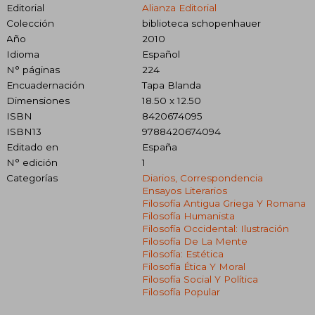
Editorial
Alianza Editorial
Colección
biblioteca schopenhauer
Año
2010
Idioma
Español
N° páginas
224
Encuadernación
Tapa Blanda
Dimensiones
18.50 x 12.50
ISBN
8420674095
ISBN13
9788420674094
Editado en
España
N° edición
1
Categorías
Diarios, Correspondencia
Ensayos Literarios
Filosofía Antigua Griega Y Romana
Filosofía Humanista
Filosofía Occidental: Ilustración
Filosofía De La Mente
Filosofía: Estética
Filosofía Ética Y Moral
Filosofía Social Y Política
Filosofía Popular