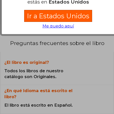
estás en
Estados Unidos
0% (0)
0% (0)
Ir a Estados Unidos
Me quedo aquí
Preguntas frecuentes sobre el libro
¿El libro es original?
Todos los libros de nuestro
catálogo son Originales.
¿En qué Idioma está escrito el
libro?
El libro está escrito en Español.