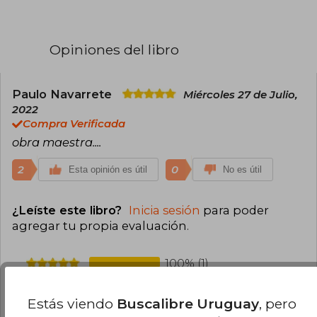
Opiniones del libro
Paulo Navarrete
Miércoles 27 de Julio,
2022
Compra Verificada
obra maestra....
2
0
Esta opinión es útil
No es útil
¿Leíste este libro?
Inicia sesión
para poder
agregar tu propia evaluación
.
100% (1)
0% (0)
Estás viendo
Buscalibre Uruguay
, pero
0% (0)