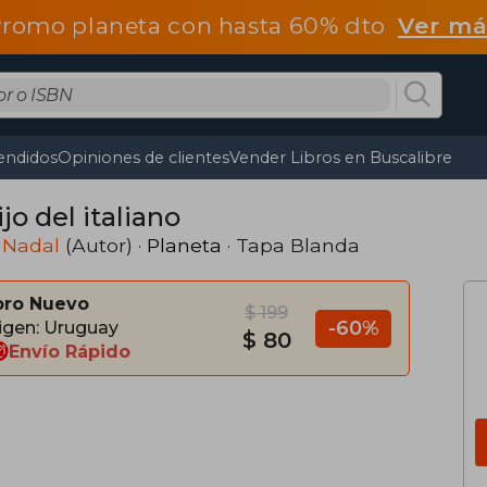
romo planeta con hasta 60% dto
Ver má
endidos
Opiniones de clientes
Vender Libros en Buscalibre
ijo del italiano
 Nadal
(Autor) ·
Planeta
· Tapa Blanda
bro Nuevo
$ 199
-60%
igen: Uruguay
$ 80
Envío Rápido