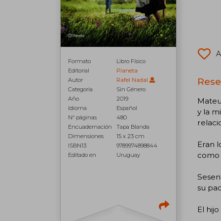
A
Formato
Libro Físico
Editorial
Planeta
Reseñ
Autor
Rafel Nadal
Categoría
Sin Género
Año
2019
Mateu 
Idioma
Español
y la m
N° páginas
480
relaci
Encuadernación
Tapa Blanda
Dimensiones
15 x 23 cm
Eran 
ISBN13
9789974898844
como v
Editado en
Uruguay
Sesen
su pad
El hij