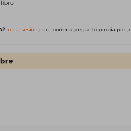
libro
o?
Inicia sesión
para poder agregar tu propia preg
ibre