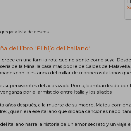
L
S
gregar a lista de deseos
a del libro "El hijo del italiano"
crece en una familia rota que no siente como suya. Desde 
iseria de la Mina, la casa más pobre de Caldes de Malavell
onados con la estancia del millar de marineros italianos qu
los supervivientes del acorazado Roma, bombardeado por 
enganza por el armisticio entre Italia y los aliados.
ta años después, a la muerte de su madre, Mateu comienz
re: ¿quién era ese italiano que silbaba canciones napolitana
o del italiano narra la historia de un amor secreto y un viaje