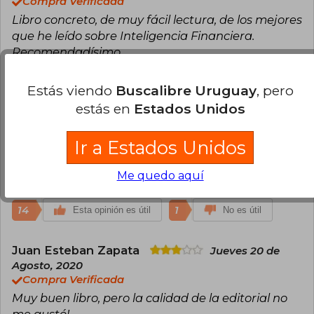
Compra Verificada
Libro concreto, de muy fácil lectura, de los mejores
que he leído sobre Inteligencia Financiera.
Recomendadísimo.
18
1
Esta opinión es útil
No es útil
Estás viendo
Buscalibre Uruguay
, pero
estás en
Estados Unidos
Monica Albor
Martes 17 de Noviembre,
2020
Ir a Estados Unidos
Compra Verificada
Excelente y lo que estaba buscando de finanzas
Me quedo aquí
personales
14
1
Esta opinión es útil
No es útil
Juan Esteban Zapata
Jueves 20 de
Agosto, 2020
Compra Verificada
Muy buen libro, pero la calidad de la editorial no