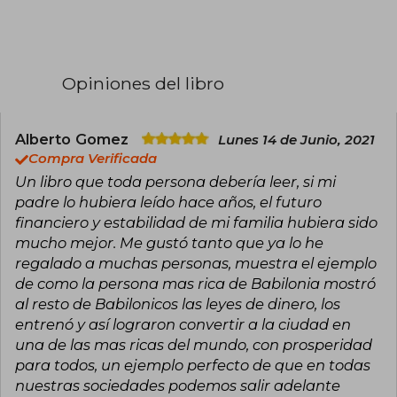
1926 comenzó a publicar folletos acerca de
cómo aprender a ahorrar y conseguir el éxito
financiero y en los negocios. Estos fueron
distribuidos en grandes cantidades por bancos
y compañías de seguros y se convirtieron en
Opiniones del libro
textos de cabecera para muchas personas.
Su publicación más exitosa fue El hombre más
rico de babilonia, parábola que dio nombre a su
Alberto Gomez
Lunes 14 de Junio, 2021
famoso libro, el cual se convirtió en un clásico
Compra Verificada
de inspiración para el mundo moderno.
Un libro que toda persona debería leer, si mi
padre lo hubiera leído hace años, el futuro
financiero y estabilidad de mi familia hubiera sido
mucho mejor. Me gustó tanto que ya lo he
regalado a muchas personas, muestra el ejemplo
de como la persona mas rica de Babilonia mostró
al resto de Babilonicos las leyes de dinero, los
entrenó y así lograron convertir a la ciudad en
una de las mas ricas del mundo, con prosperidad
para todos, un ejemplo perfecto de que en todas
nuestras sociedades podemos salir adelante