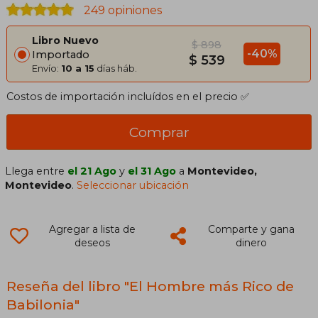
249 opiniones
Libro Nuevo
$ 898
-40%
Importado
$ 539
Envío:
10 a 15
días háb.
Costos de importación incluídos en el precio ✅
Comprar
Llega entre
el 21 Ago
y
el 31 Ago
a
Montevideo,
Montevideo
.
Seleccionar ubicación
Agregar a lista de
Comparte y gana
deseos
dinero
Reseña del libro "El Hombre más Rico de
Babilonia"