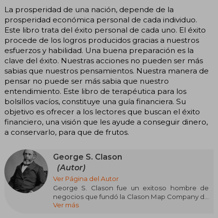
La prosperidad de una nación, depende de la
prosperidad económica personal de cada individuo.
Este libro trata del éxito personal de cada uno. El éxito
procede de los logros producidos gracias a nuestros
esfuerzos y habilidad. Una buena preparación es la
clave del éxito. Nuestras acciones no pueden ser más
sabias que nuestros pensamientos. Nuestra manera de
pensar no puede ser más sabia que nuestro
entendimiento. Este libro de terapéutica para los
bolsillos vacíos, constituye una guía financiera. Su
objetivo es ofrecer a los lectores que buscan el éxito
financiero, una visión que les ayude a conseguir dinero,
a conservarlo, para que de frutos.
George S. Clason
(Autor)
Ver Página del Autor
George S. Clason fue un exitoso hombre de
negocios que fundó la Clason Map Company de
Ver más
Denver, Colorado, y publicó el primer atlas de
caminos de los Estados Unidos y Canadá. En