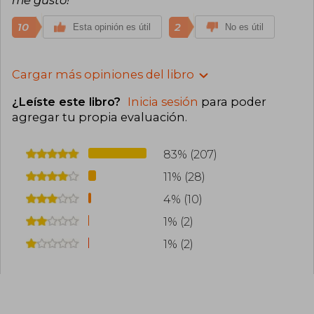
me gustó!
10
2
Esta opinión es útil
No es útil
Cargar más opiniones del libro
¿Leíste este libro?
Inicia sesión
para poder
agregar tu propia evaluación
.
83% (207)
11% (28)
4% (10)
1% (2)
1% (2)