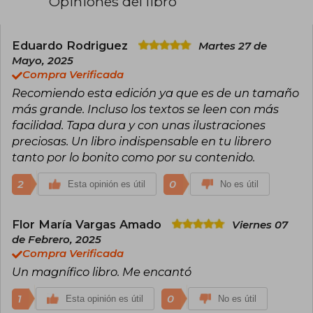
Opiniones del libro
También ha escrito, en literatura infantil y juvenil,
las obras: El inventor de viajes, ilustrada por José
Luis Cano, y La leyenda de las mareas mansas,
Eduardo Rodriguez
Martes 27 de
en colaboración con la pintora Lina Vila.
Mayo, 2025
Compra Verificada
Recomiendo esta edición ya que es de un tamaño
más grande. Incluso los textos se leen con más
facilidad. Tapa dura y con unas ilustraciones
preciosas. Un libro indispensable en tu librero
tanto por lo bonito como por su contenido.
2
0
Esta opinión es útil
No es útil
Flor María Vargas Amado
Viernes 07
de Febrero, 2025
Compra Verificada
Un magnífico libro. Me encantó
1
0
Esta opinión es útil
No es útil