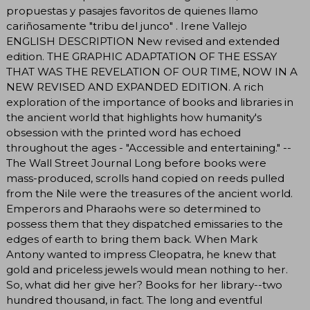
propuestas y pasajes favoritos de quienes llamo
cariñosamente "tribu del junco" . Irene Vallejo
ENGLISH DESCRIPTION New revised and extended
edition. THE GRAPHIC ADAPTATION OF THE ESSAY
THAT WAS THE REVELATION OF OUR TIME, NOW IN A
NEW REVISED AND EXPANDED EDITION. A rich
exploration of the importance of books and libraries in
the ancient world that highlights how humanity's
obsession with the printed word has echoed
throughout the ages - "Accessible and entertaining." --
The Wall Street Journal Long before books were
mass-produced, scrolls hand copied on reeds pulled
from the Nile were the treasures of the ancient world.
Emperors and Pharaohs were so determined to
possess them that they dispatched emissaries to the
edges of earth to bring them back. When Mark
Antony wanted to impress Cleopatra, he knew that
gold and priceless jewels would mean nothing to her.
So, what did her give her? Books for her library--two
hundred thousand, in fact. The long and eventful