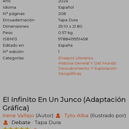
Año
2024
Idioma
Español
N° páginas
208
Encuadernación
Tapa Dura
Dimensiones
29.10 x 21.80
Peso
0.57 kg.
ISBN13
9788419951458
Editado en
España
N° edición
1
Categorías
Ensayos Literarios
Historia General Y Del Mundo
Descubrimiento Y Exploración
Geográficas
El Infinito En Un Junco (Adaptación
Gráfica)
Irene Vallejo
(Autor)
·
Tyto Alba
(Ilustrado por)
·
Debate
· Tapa Dura