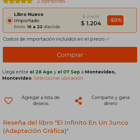
2 opiniones
Libro Nuevo
$ 2.408
-50%
Importado
$ 1.204
Envío:
16 a 22
días háb.
Costos de importación incluídos en el precio ✅
Comprar
Llega entre
el 28 Ago
y
el 07 Sep
a
Montevideo,
Montevideo
.
Seleccionar ubicación
Agregar a lista de
Comparte y gana
deseos
dinero
Reseña del libro "El Infinito En Un Junco
(Adaptación Gráfica)"