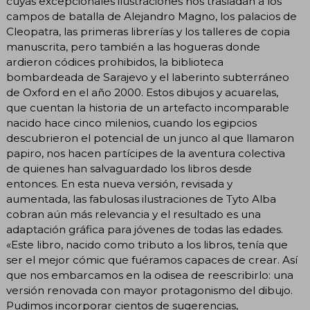
cuyas excepcionales ilustraciones nos trasladan a los
campos de batalla de Alejandro Magno, los palacios de
Cleopatra, las primeras librerías y los talleres de copia
manuscrita, pero también a las hogueras donde
ardieron códices prohibidos, la biblioteca
bombardeada de Sarajevo y el laberinto subterráneo
de Oxford en el año 2000. Estos dibujos y acuarelas,
que cuentan la historia de un artefacto incomparable
nacido hace cinco milenios, cuando los egipcios
descubrieron el potencial de un junco al que llamaron
papiro, nos hacen partícipes de la aventura colectiva
de quienes han salvaguardado los libros desde
entonces. En esta nueva versión, revisada y
aumentada, las fabulosas ilustraciones de Tyto Alba
cobran aún más relevancia y el resultado es una
adaptación gráfica para jóvenes de todas las edades.
«Este libro, nacido como tributo a los libros, tenía que
ser el mejor cómic que fuéramos capaces de crear. Así
que nos embarcamos en la odisea de reescribirlo: una
versión renovada con mayor protagonismo del dibujo.
Pudimos incorporar cientos de sugerencias,