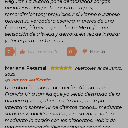
Regular. La autora pone demasiadas cargas
Guerra Mundial hasta la Gran Depresión.
negativas a las protagonistas: culpas,
Además, su obra El baile de las luciérnagas se ha
convertido en una exitosa series de Netflix.
remordimientos y prejuicios. Así Vianne e Isabelle
pierden su verdadera esencia, mujeres de una
fuerza espiritual sorprendente. Me dejó una
sensación de tristeza y derrota, en vez de inspirar
y dar esperanza. Gracias
7
0
Esta opinión es útil
No es útil
Mariana Retamal
Miércoles 18 de Junio,
2025
Compra Verificada
Una obra hermosa... ocupación Alemana en
Francia. Una familia que ya venia destruida de la
primera guerra, ahora cada uno por su parte
intentara sobrevivir de ditintos modos.... mediante
someterse pacíficamente para salvar la vida o
mediante la acción con los disidentes. Habla de
una generación de jóvenes que se perdió por