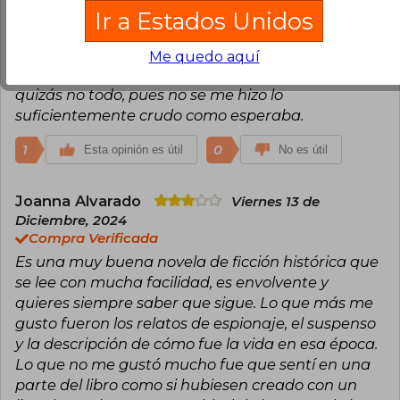
Me gustó, pero debo decir que esperaba más
Ir a Estados Unidos
principalmente en el final. Recomendable y se
aprende lo que tuvieron que padecer las mujeres
Me quedo aquí
en Francia durante la Segunda Guerra Mundial,
quizás no todo, pues no se me hizo lo
suficientemente crudo como esperaba.
1
0
Esta opinión es útil
No es útil
Joanna Alvarado
Viernes 13 de
Diciembre, 2024
Compra Verificada
Es una muy buena novela de ficción histórica que
se lee con mucha facilidad, es envolvente y
quieres siempre saber que sigue. Lo que más me
gusto fueron los relatos de espionaje, el suspenso
y la descripción de cómo fue la vida en esa época.
Lo que no me gustó mucho fue que sentí en una
parte del libro como si hubiesen creado con un