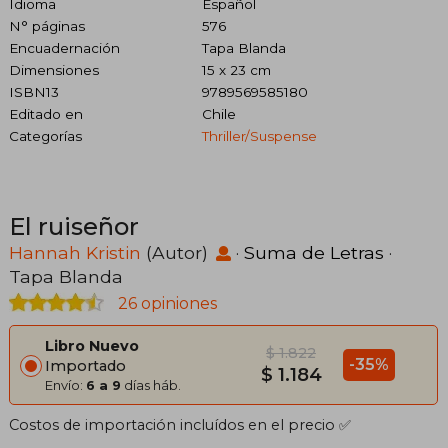
Idioma
Español
N° páginas
576
Encuadernación
Tapa Blanda
Dimensiones
15 x 23 cm
ISBN13
9789569585180
Editado en
Chile
Categorías
Thriller/suspense
El ruiseñor
Hannah Kristin
(Autor)
·
Suma de Letras
·
Tapa Blanda
26 opiniones
Libro Nuevo
$ 1.822
-35%
Importado
$ 1.184
Envío:
6 a 9
días háb.
Costos de importación incluídos en el precio ✅