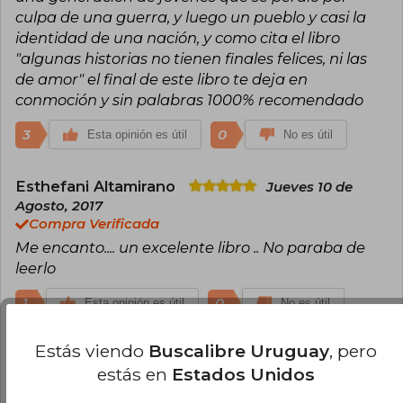
culpa de una guerra, y luego un pueblo y casi la
identidad de una nación, y como cita el libro
"algunas historias no tienen finales felices, ni las
de amor" el final de este libro te deja en
conmoción y sin palabras 1000% recomendado
3
0
Esta opinión es útil
No es útil
Esthefani Altamirano
Jueves 10 de
Agosto, 2017
Compra Verificada
Me encanto.... un excelente libro .. No paraba de
leerlo
1
0
Esta opinión es útil
No es útil
Estás viendo
Buscalibre Uruguay
, pero
Roxana Mercegue Barrientos
Martes
estás en
Estados Unidos
11 de Julio, 2017
Compra Verificada