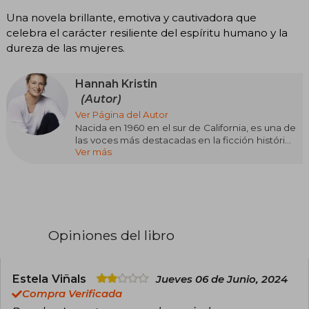
Una novela brillante, emotiva y cautivadora que
celebra el carácter resiliente del espíritu humano y la
dureza de las mujeres.
Hannah Kristin
(Autor)
Ver Página del Autor
Nacida en 1960 en el sur de California, es una de
las voces más destacadas en la ficción histórica
Ver más
contemporánea, reconocida por su capacidad
para explorar temas profundos como la
esperanza, la fortaleza femenina y la resistencia
a través de sus apasionantes narrativas. Tras una
carrera como abogada, Hannah logró éxitos
internacionales con libros como El ruiseñor y
Los cuatro vientos, que han sido traducidos a
Opiniones del libro
más de 45 idiomas y vendido más de 25
millones de copias en todo el mundo. Sus
historias, basadas en investigaciones y
experiencias personales, giran en torno a
Estela Viñals
Jueves 06 de Junio, 2024
protagonistas femeninas fuertes que enfrentan
Compra Verificada
adversidades históricas, desde la Segunda