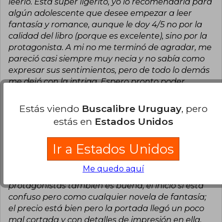
leerlo. Está súper ligerito, yo lo recomendaría para
algún adolescente que desee empezar a leer
fantasía y romance, aunque le doy 4/5 no por la
calidad del libro (porque es excelente), sino por la
protagonista. A mi no me terminó de agradar, me
pareció casi siempre muy necia y no sabía como
expresar sus sentimientos, pero de todo lo demás
me dejó con la intriga. Espero pronto poder
conseguir los otros dos.
Estás viendo
Buscalibre Uruguay
, pero
4
0
Esta opinión es útil
No es útil
estás en
Estados Unidos
Melina Díaz
Domingo 11 de Agosto,
Ir a Estados Unidos
2024
Compra Verificada
Me quedo aquí
Es linda la historia y la química de ambos
protagonistas también es buena, el inicio si está
confuso pero como cualquier novela de fantasía;
el precio está bien pero la portada llegó un poco
mal cortada y con detalles de impresión en ella,