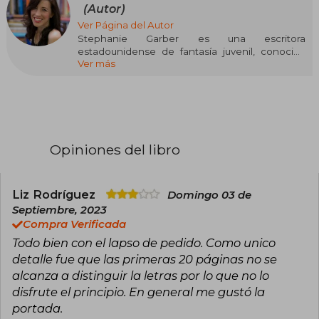
(Autor)
Ver Página del Autor
Stephanie Garber es una escritora
estadounidense de fantasía juvenil, conocida
Ver más
por su exitosa trilogía Caraval y su capacidad
para crear mundos mágicos llenos de misterio y
romance. Originaria de California, Garber
irrumpió en la escena literaria en 2017 con
Caraval, que rápidamente se convirtió en un
bestseller internacional. La serie continuó con
Legendary y Finale, consolidando su lugar en el
Opiniones del libro
género de la fantasía.
En 2021, amplió su universo literario con Érase
una vez un corazón roto, encantando a sus
Liz Rodríguez
Domingo 03 de
lectores con nuevos personajes y aventuras. Su
Septiembre, 2023
prosa evocadora y su enfoque en las
Compra Verificada
emociones han convertido sus obras en
Todo bien con el lapso de pedido. Como unico
favoritas entre los amantes de la fantasía.
detalle fue que las primeras 20 páginas no se
Actualmente, Stephanie Garber vive en
alcanza a distinguir la letras por lo que no lo
California, donde sigue escribiendo historias
disfrute el principio. En general me gustó la
que inspiran y transportan a los lectores a
portada.
mundos llenos de magia y sorpresas.