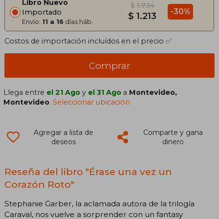
Libro Nuevo
$ 1.734
-30%
Importado
$ 1.213
Envío:
11 a 16
días háb.
Costos de importación incluídos en el precio ✅
Comprar
Llega entre
el 21 Ago
y
el 31 Ago
a
Montevideo,
Montevideo
.
Seleccionar ubicación
Agregar a lista de
Comparte y gana
deseos
dinero
Reseña del libro "Érase una vez un
Corazón Roto"
Stephanie Garber, la aclamada autora de la trilogía
Caraval, nos vuelve a sorprender con un fantasy