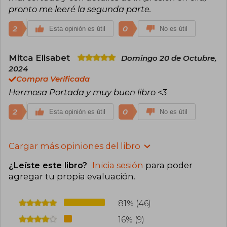
pronto me leeré la segunda parte.
2
0
Esta opinión es útil
No es útil
Mitca Elisabet
Domingo 20 de Octubre,
2024
Compra Verificada
Hermosa Portada y muy buen libro <3
2
0
Esta opinión es útil
No es útil
Cargar más opiniones del libro
¿Leíste este libro?
Inicia sesión
para poder
agregar tu propia evaluación
.
81% (46)
16% (9)