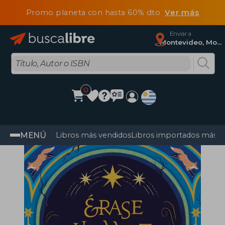
Promo planeta con hasta 60% dto
Ver más
Enviar a
Montevideo, Montevideo
0
MENÚ
Libros más vendidos
Libros importados más v