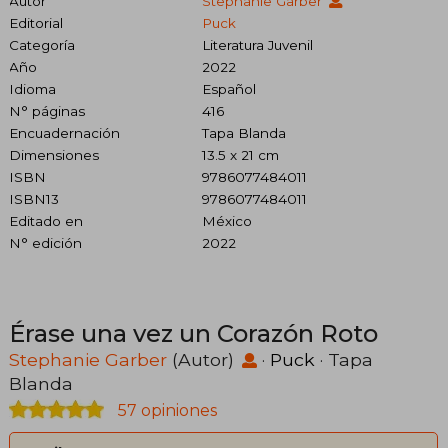
Autor
Stephanie Garber
Editorial
Puck
Categoría
Literatura Juvenil
Año
2022
Idioma
Español
N° páginas
416
Encuadernación
Tapa Blanda
Dimensiones
13.5 x 21 cm
ISBN
9786077484011
ISBN13
9786077484011
Editado en
México
N° edición
2022
Érase una vez un Corazón Roto
Stephanie Garber
(Autor)
·
Puck
· Tapa
Blanda
57 opiniones