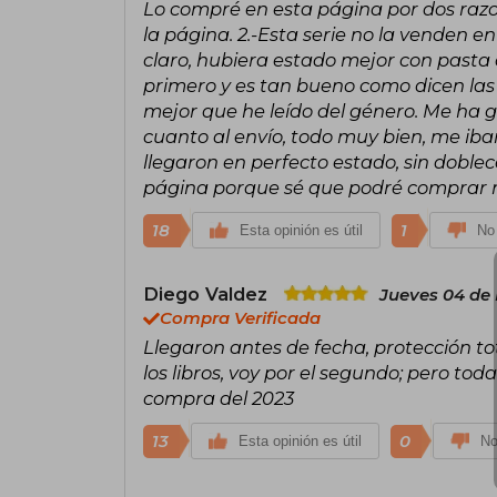
Lo compré en esta página por dos razo
la página. 2.-Esta serie no la venden e
claro, hubiera estado mejor con pasta d
primero y es tan bueno como dicen las c
mejor que he leído del género. Me ha 
cuanto al envío, todo muy bien, me iban
llegaron en perfecto estado, sin doble
página porque sé que podré comprar má
18
1
Esta opinión es útil
No 
Diego Valdez
Jueves 04 de 
Compra Verificada
Llegaron antes de fecha, protección tot
los libros, voy por el segundo; pero tod
compra del 2023
13
0
Esta opinión es útil
No