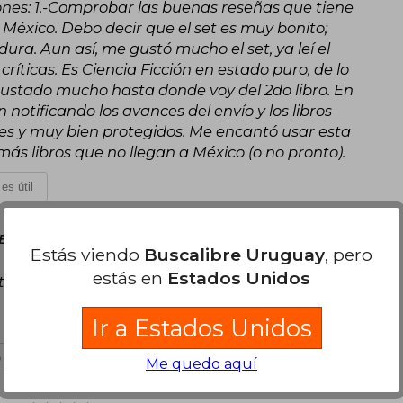
nes: 1.-Comprobar las buenas reseñas que tiene
n México. Debo decir que el set es muy bonito;
ura. Aun así, me gustó mucho el set, ya leí el
ríticas. Es Ciencia Ficción en estado puro, de lo
gustado mucho hasta donde voy del 2do libro. En
 notificando los avances del envío y los libros
ces y muy bien protegidos. Me encantó usar esta
s libros que no llegan a México (o no pronto).
es útil
Enero, 2024
Estás viendo
Buscalibre Uruguay
, pero
estás en
Estados Unidos
al, 10/10 el servicio de entrega. Con respecto a
a la saga es un viaje en todo sentido, la mejor
Ir a Estados Unidos
 es útil
Me quedo aquí