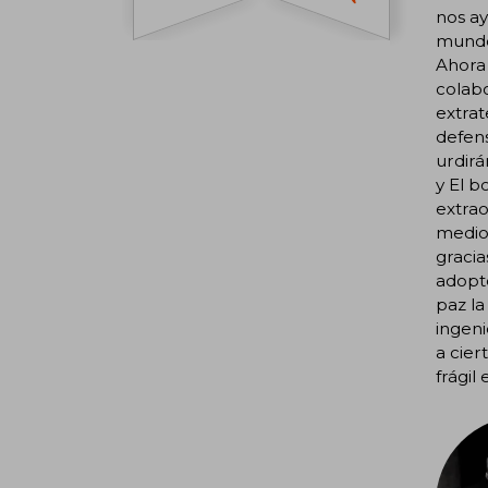
nos ay
mundo 
Ahora 
colabo
extrat
defens
urdirá
y El b
extrao
medio 
gracia
adopte
paz l
ingeni
a cier
frágil