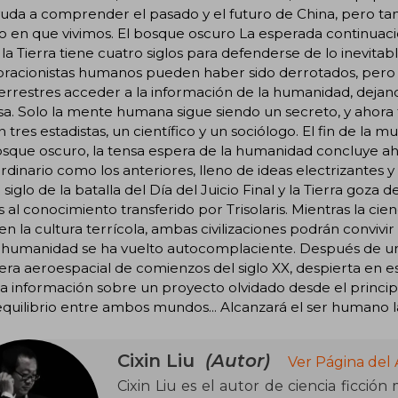
uda a comprender el pasado y el futuro de China, pero tamb
en que vivimos. El bosque oscuro La esperada continuació
la Tierra tiene cuatro siglos para defenderse de lo inevitable:
racionistas humanos pueden haber sido derrotados, pero l
errestres acceder a la información de la humanidad, dejan
a. Solo la mente humana sigue siendo un secreto, y ahora 
n tres estadistas, un científico y un sociólogo. El fin de la
osque oscuro, la tensa espera de la humanidad concluye ah
rdinario como los anteriores, lleno de ideas electrizantes
siglo de la batalla del Día del Juicio Final y la Tierra goz
s al conocimiento transferido por Trisolaris. Mientras la cie
n la cultura terrícola, ambas civilizaciones podrán convivir
a humanidad se ha vuelto autocomplaciente. Después de un
era aeroespacial de comienzos del siglo XX, despierta en 
ta información sobre un proyecto olvidado desde el principio 
 equilibrio entre ambos mundos... Alcanzará el ser humano la
Cixin Liu
(Autor)
Ver Página del
Cixin Liu es el autor de ciencia ficción