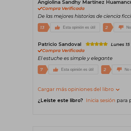
Angiolina Sandhy Martínez Huamanc
Compra Verificada
De las mejores historias de ciencia fi
13
2
Esta opinión es útil
No
Patricio Sandoval
Lunes 15
Compra Verificada
El estuche es simple y elegante
7
2
Esta opinión es útil
No e
Cargar más opiniones del libro
¿Leíste este libro?
Inicia sesión
para 