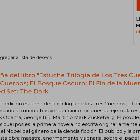
L
M
u
gregar a lista de deseos
ña del libro "Estuche Trilogía de Los Tres Cu
 Cuerpos; El Bosque Oscuro; El Fin de la Mue
d Set: The Dark"
la edición estuche de la «Trilogía de los Tres Cuerpos , el 
stado al mundo tras vender cinco millones de ejemplares y 
k Obama, George R.R. Martin o Mark Zuckeberg. El proble
es cuerpos es la primera novela no escrita originariamente
el Nobel del género de la ciencia ficción. El público y la cr
sta obra maestra, enormemente visionaria, sobre el papel 