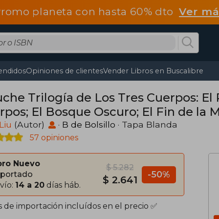
romo planeta con hasta 60% dto
Ver má
endidos
Opiniones de clientes
Vender Libros en Buscalibre
uche Trilogía de Los Tres Cuerpos: El
rpos; El Bosque Oscuro; El Fin de la 
blem Boxed Set: The Dark
Liu
(Autor)
·
B de Bolsillo
· Tapa Blanda
57 opiniones
bro Nuevo
$ 5.282
-50%
portado
$ 2.641
vío:
14 a 20
días háb.
s de importación incluídos en el precio ✅