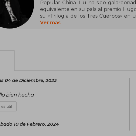
Popular China. Liu ha sido galardona
equivalente en su país al premio Hugo)
su «Trilogía de los Tres Cuerpos» en 
ejemplares solo en China, despertar 
Ver más
obtener el premio Hugo 2015 a la mejo
talla de Barack Obama y Mark Zuckerb
Su enorme éxito se repite ahora en todo
a los fans del género, pero también, y
interesados en la actualidad geopolític
todos ellos quienes han conseguido 
llegado del Oriente más misterioso
s 04 de Diciembre, 2023
sensaciones literarias de los últimos años
llo bien hecha
Antes de ser escritor, Liu trabajó como 
ciudad china de Yangquán, en la prov
 es útil
cerrada debido a la contaminación atmo
bado 10 de Febrero, 2024