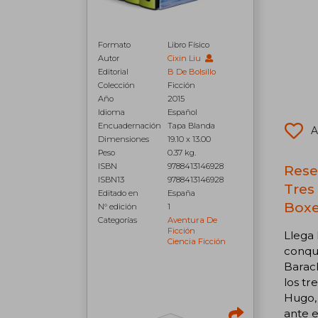
Formato
Libro Físico
Autor
Cixin Liu
Editorial
B De Bolsillo
Colección
Ficción
Año
2015
Idioma
Español
Encuadernación
Tapa Blanda
A
Dimensiones
19.10 x 13.00
Peso
0.37 kg.
ISBN
9788413146928
Rese
ISBN13
9788413146928
Tres
Editado en
España
Boxe
N° edición
1
Categorías
Aventura De
Ficción
Llega 
Ciencia Ficción
conqui
Barac
los tr
Hugo, 
ante e