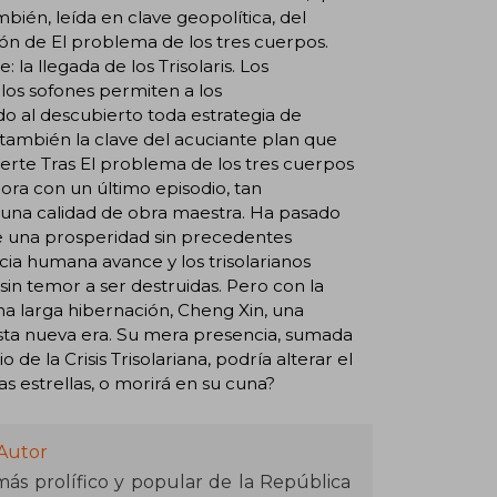
ién, leída en clave geopolítica, del
n de El problema de los tres cuerpos.
 la llegada de los Trisolaris. Los
os sofones permiten a los
do al descubierto toda estrategia de
también la clave del acuciante plan que
 muerte Tras El problema de los tres cuerpos
ora con un último episodio, tan
 y una calidad de obra maestra. Ha pasado
a de una prosperidad sin precedentes
ncia humana avance y los trisolarianos
 sin temor a ser destruidas. Pero con la
a larga hibernación, Cheng Xin, una
esta nueva era. Su mera presencia, sumada
de la Crisis Trisolariana, podría alterar el
s estrellas, o morirá en su cuna?
 Autor
 más prolífico y popular de la República