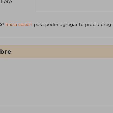
libro
o?
Inicia sesión
para poder agregar tu propia preg
ibre