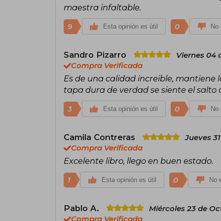
maestra infaltable.
9
0
Esta opinión es útil
No 
Sandro Pizarro
Viernes 04 
Compra Verificada
Es de una calidad increible, mantiene 
tapa dura de verdad se siente el salto d
3
0
Esta opinión es útil
No 
Camila Contreras
Jueves 31
Compra Verificada
Excelente libro, llego en buen estado.
1
0
Esta opinión es útil
No e
Pablo A.
Miércoles 23 de Oc
Compra Verificada