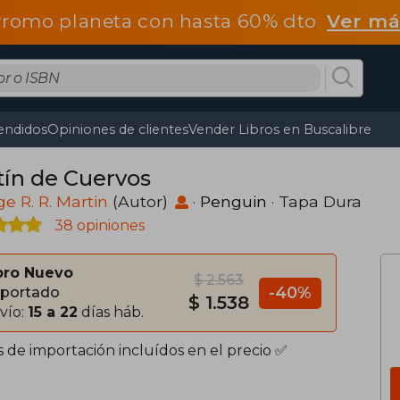
romo planeta con hasta 60% dto
Ver má
endidos
Opiniones de clientes
Vender Libros en Buscalibre
tín de Cuervos
e R. R. Martin
(Autor)
·
Penguin
· Tapa Dura
38 opiniones
bro Nuevo
$ 2.563
-40%
portado
$ 1.538
vío:
15 a 22
días háb.
s de importación incluídos en el precio ✅