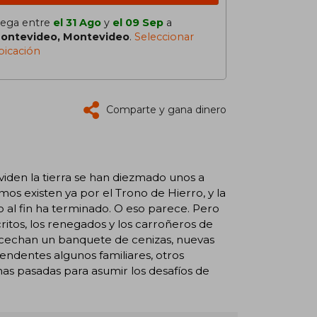
lega entre
el 31 Ago
y
el 09 Sep
a
ontevideo, Montevideo
.
Seleccionar
bicación
Comparte y gana dinero
viden la tierra se han diezmado unos a
mos existen ya por el Trono de Hierro, y la
al fin ha terminado. O eso parece. Pero
itos, los renegados y los carroñeros de
acechan un banquete de cenizas, nuevas
prendentes algunos familiares, otros
as pasadas para asumir los desafíos de