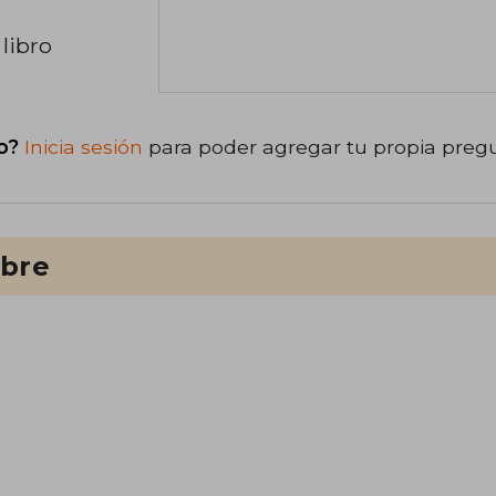
libro
o?
Inicia sesión
para poder agregar tu propia preg
ibre