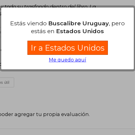
 y todo su trasfondo dentro del libro. La
que el dorado se desgasta rápido con el roce.
Estás viendo
Buscalibre Uruguay
, pero
estás en
Estados Unidos
s útil
Ir a Estados Unidos
 de Julio, 2024
Me quedo aquí
diciones. Aunque sin separador :( Pero me
s útil
poder agregar tu propia evaluación
.