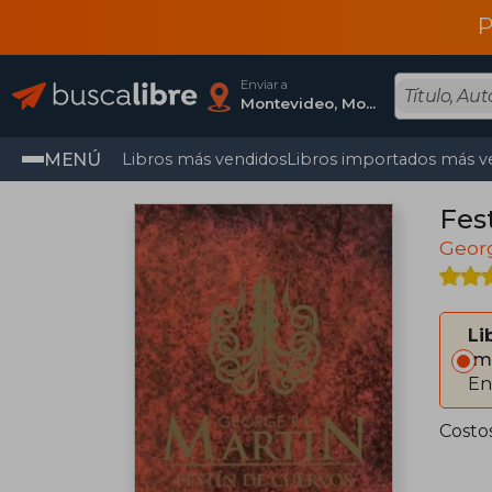
P
Enviar a
Montevideo, Montevideo
MENÚ
Libros más vendidos
Libros importados más v
Fes
Georg
Li
Im
En
Costo