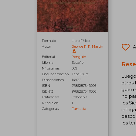
Formato
Libro Físico
Autor
George R. R. Martin
A
Editorial
Penguin
Idioma
Español
Rese
N° páginas
869
Encuadernación
Tapa Dura
Luego 
Dimensiones
14x22
otros 
ISBN
9786287641006
guerra
ISBN13
9786287641006
no pas
Editado en
Colombia
los S
N° edición
1
Categorías
Fantasía
intrig
descon
los te