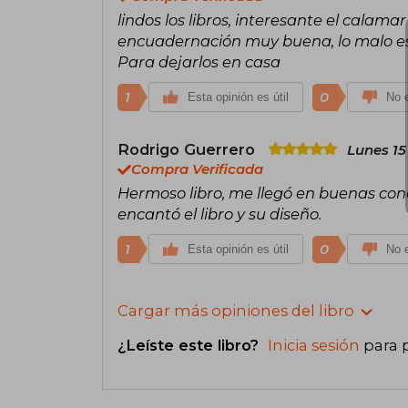
lindos los libros, interesante el calamar
encuadernación muy buena, lo malo es 
Para dejarlos en casa
1
0
Esta opinión es útil
No e
Rodrigo Guerrero
Lunes 15
Compra Verificada
Hermoso libro, me llegó en buenas con
encantó el libro y su diseño.
1
0
Esta opinión es útil
No e
Cargar más opiniones del libro
¿Leíste este libro?
Inicia sesión
para 