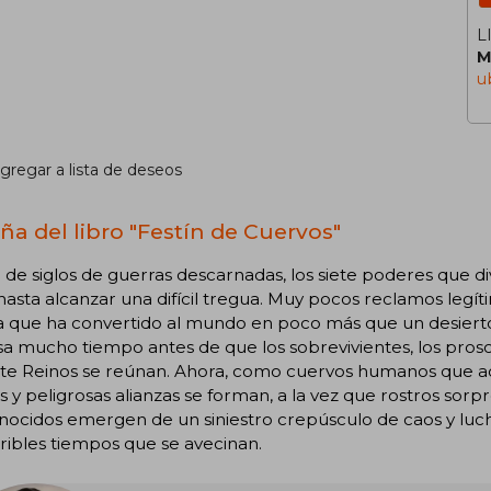
L
M
u
gregar a lista de deseos
ña del libro "Festín de Cuervos"
de siglos de guerras descarnadas, los siete poderes que di
hasta alcanzar una difícil tregua. Muy pocos reclamos legíti
 que ha convertido al mundo en poco más que un desierto 
a mucho tiempo antes de que los sobrevivientes, los proscr
iete Reinos se reúnan. Ahora, como cuervos humanos que 
as y peligrosas alianzas se forman, a la vez que rostros sor
ocidos emergen de un siniestro crepúsculo de caos y luch
rribles tiempos que se avecinan.