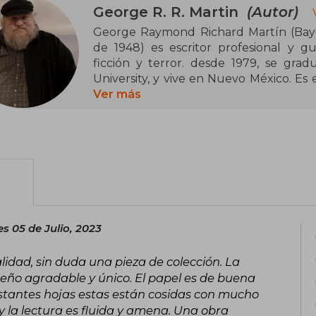
George R. R. Martin
(Autor)
George Raymond Richard Martín (Bayo
de 1948) es escritor profesional y guio
ficción y terror. desde 1979, se graduó de periodismo en la Northwestern
University, y vive en Nuevo México. Es 
épica Canción de hielo y fuego, en la 
Ver más
de Tronos.
Ha ganado diversos premios literarios,
Nebula, seis Locus Awards, el Bram Stok
Balrog y el Daikon.
es 05 de Julio, 2023
lidad, sin duda una pieza de colección. La
eño agradable y único. El papel es de buena
stantes hojas estas están cosidas con mucho
 y la lectura es fluida y amena. Una obra