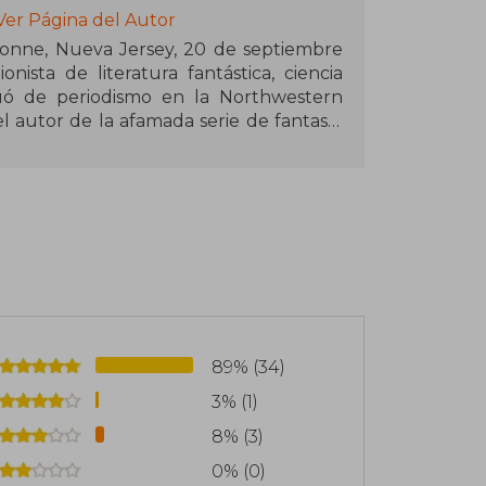
Ver Página del Autor
nne, Nueva Jersey, 20 de septiembre
nista de literatura fantástica, ciencia
el autor de la afamada serie de fantasía
que se ha basado la serie de HBO, Juego
 entre ellos: cuatro premios Hugo, dos
er, el World Fantasy Award, el Dedalus,
89% (34)
3% (1)
8% (3)
0% (0)