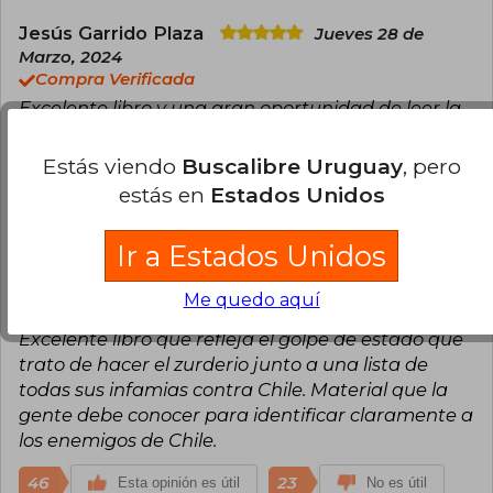
Jesús Garrido Plaza
Jueves 28 de
Marzo, 2024
Compra Verificada
Excelente libro y una gran oportunidad de leer la
otra parte de la historia que no te cuentan los
seudo periodistas y amantes de la ultra izquierda.
Estás viendo
Buscalibre Uruguay
, pero
estás en
Estados Unidos
54
24
Esta opinión es útil
No es útil
Ir a Estados Unidos
Alberto Rodriguez Martinez
Viernes
29 de Marzo, 2024
Me quedo aquí
Compra Verificada
Excelente libro que refleja el golpe de estado que
trato de hacer el zurderio junto a una lista de
todas sus infamias contra Chile. Material que la
gente debe conocer para identificar claramente a
los enemigos de Chile.
46
23
Esta opinión es útil
No es útil