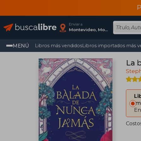
P
Enviar a
Montevideo, Montevideo
MENÚ
Libros más vendidos
Libros importados más v
La 
Step
Li
Im
En
Costo