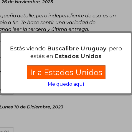
s 26 de Noviembre, 2025
pequeño detalle, pero independiente de eso, es un
pio a fin. Te hace sentir una variedad de
do leer la tercera y última entrega.
es útil
Estás viendo
Buscalibre Uruguay
, pero
estás en
Estados Unidos
e Agosto, 2023
Ir a Estados Unidos
 narrar de esta autora y ansiosa porque salga
Me quedo aquí
s útil
Lunes 18 de Diciembre, 2023