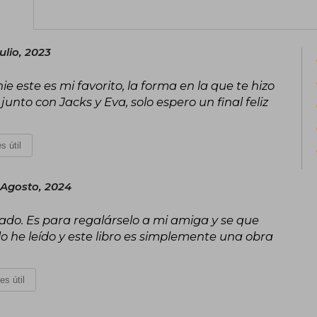
entre los amantes de la fantasía.
Actualmente, Stephanie Garber vive e
ulio, 2023
historias que inspiran y transportan a 
sorpresas.
e este es mi favorito, la forma en la que te hizo
 junto con Jacks y Eva, solo espero un final feliz
s útil
Agosto, 2024
tado. Es para regalárselo a mi amiga y se que
 lo he leído y este libro es simplemente una obra
es útil