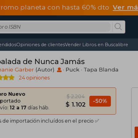
romo planeta con hasta 60% dto
Ver má
endidos
Opiniones de clientes
Vender Libros en Buscalibre
balada de Nunca Jamás
hanie Garber
(Autor)
·
Puck
· Tapa Blanda
24 opiniones
bro Nuevo
$ 2.204
-50%
portado
$ 1.102
vío:
12 a 17
días háb.
s de importación incluídos en el precio ✅