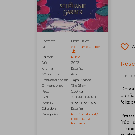
Formato
Libro Físico
A
Autor
Stephanie Garber
Editorial
Puck
Rese
Año
2023
Idioma
Español
N° páginas
416
Los fi
Encuadernación
Tapa Blanda
Dimensiones
13 x 21 cm
Despué
Peso
0.50 kg.
confia
ISBN
9788417854928
feliz 
ISBN13
9788417854928
Editado en
España
Categorías
Ficción Infantil /
Pero 
Ficción Juvenil:
frágil
Fantasía
el úni