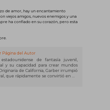
hizo de amor, hay un encantamiento
con viejos amigos, nuevos enemigos y una
mpre ha confiado en su corazón, pero esta
pre.
r Página del Autor
estadounidense de fantasía juvenil,
aval y su capacidad para crear mundos
riginaria de California, Garber irrumpió
val, que rápidamente se convirtió en un
e continuó con Legendary y Finale,
a fantasía.
o con Érase una vez un corazón roto,
os personajes y aventuras. Su prosa
s han convertido sus obras en favoritas