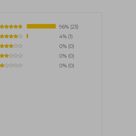
n California, donde sigue escribiendo
los lectores a mundos llenos de magia y
96% (23)
4% (1)
0% (0)
0% (0)
0% (0)