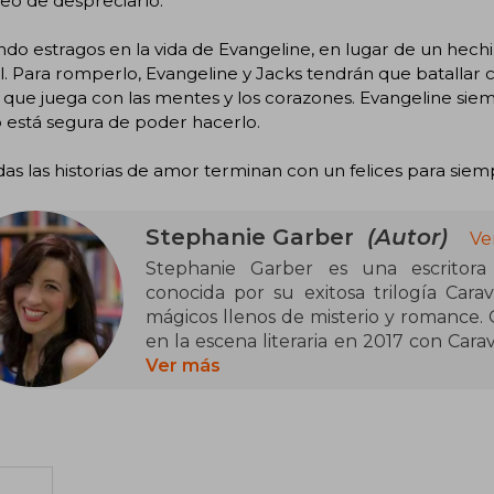
eo de despreciarlo.
do estragos en la vida de Evangeline, en lugar de un hec
. Para romperlo, Evangeline y Jacks tendrán que batallar 
que juega con las mentes y los corazones. Evangeline sie
 está segura de poder hacerlo.
as las historias de amor terminan con un felices para siem
Stephanie Garber
(Autor)
Ve
Stephanie Garber es una escritora 
conocida por su exitosa trilogía Car
mágicos llenos de misterio y romance. O
en la escena literaria en 2017 con Cara
bestseller internacional. La seri
Ver más
consolidando su lugar en el género de l
En 2021, amplió su universo literari
encantando a sus lectores con nuev
evocadora y su enfoque en las emocione