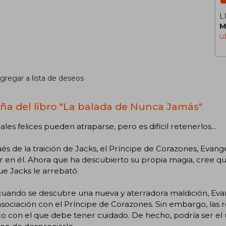
L
M
u
gregar a lista de deseos
ña del libro "La balada de Nunca Jamás"
nales felices pueden atraparse, pero es difícil retenerlos...
s de la traición de Jacks, el Príncipe de Corazones, Evan
r en él. Ahora que ha descubierto su propia magia, cree qu
que Jacks le arrebató.
cuando se descubre una nueva y aterradora maldición, Eva
 asociación con el Príncipe de Corazones. Sin embargo, las 
co con el que debe tener cuidado. De hecho, podría ser el