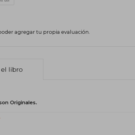
s útil
poder agregar tu propia evaluación
.
el libro
son Originales.
?