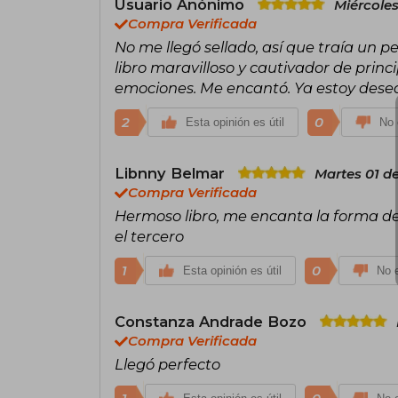
Usuario Anónimo
Miércole
Compra Verificada
No me llegó sellado, así que traía un 
libro maravilloso y cautivador de princi
emociones. Me encantó. Ya estoy desean
2
0
Esta opinión es útil
No 
Libnny Belmar
Martes 01 d
Compra Verificada
Hermoso libro, me encanta la forma de
el tercero
1
0
Esta opinión es útil
No e
Constanza Andrade Bozo
Compra Verificada
Llegó perfecto