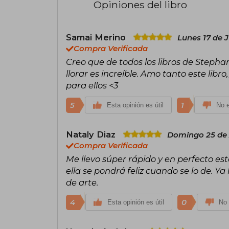
Opiniones del libro
Samai Merino
Lunes 17 de J
Compra Verificada
Creo que de todos los libros de Stephani
llorar es increíble. Amo tanto este libro,
para ellos <3
5
1
Esta opinión es útil
No e
Nataly Diaz
Domingo 25 de 
Compra Verificada
Me llevo súper rápido y en perfecto es
ella se pondrá feliz cuando se lo de. Ya
de arte.
4
0
Esta opinión es útil
No 