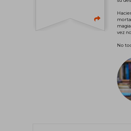
su des
Hacien
mortal
magia 
vez no
No tod