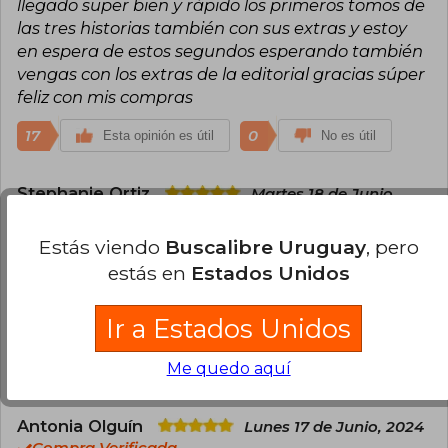
llegado super bien y rápido los primeros tomos de
las tres historias también con sus extras y estoy
en espera de estos segundos esperando también
vengas con los extras de la editorial gracias súper
feliz con mis compras
17
0
Esta opinión es útil
No es útil
Stephanie Ortiz
Martes 18 de Junio,
2024
Compra Verificada
Estás viendo
Buscalibre Uruguay
, pero
Muchas gracias por esta oportunidad. Gracias a
estás en
Estados Unidos
Norma Editorial y a buscalibre por darme la
facilidad de obtener esta bella novela en
Ir a Estados Unidos
castellano, gracias por su esfuerzo.
Me quedo aquí
12
0
Esta opinión es útil
No es útil
Antonia Olguín
Lunes 17 de Junio, 2024