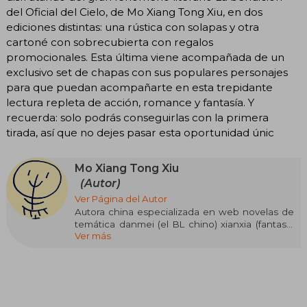
del Oficial del Cielo, de Mo Xiang Tong Xiu, en dos
ediciones distintas: una rústica con solapas y otra
cartoné con sobrecubierta con regalos
promocionales. Esta última viene acompañada de un
exclusivo set de chapas con sus populares personajes
para que puedan acompañarte en esta trepidante
lectura repleta de acción, romance y fantasía. Y
recuerda: solo podrás conseguirlas con la primera
tirada, así que no dejes pasar esta oportunidad únic
Mo Xiang Tong Xiu
(Autor)
Ver Página del Autor
Autora china especializada en web novelas de
temática danmei (el BL chino) xianxia (fantasía
Ver más
china) y wuxia (artes marciales). El nombre Mo
Xiang Tong Xiu es un pseudónimo que utiliza la
autora para publicar sus historias en el portal de
JJWXC, donde los usuarios publican sus escritos
y los más leídos o más populares pueden
conseguir que sus obras se publiquen en físico.