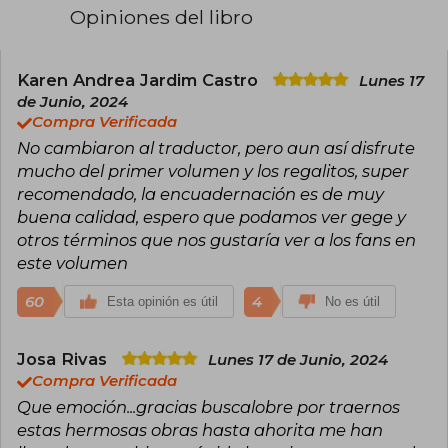
Al tratarse de un pseudónimo, y de publicar un
Opiniones del libro
género bastante polémico en China con
escenas sexuales incluidas, poco se sabe de
ella. Solo que tiene cuenta de Weibo (el Twitter
chino) y que comenzó su carrera tras aficionarse
Karen Andrea Jardim Castro
Lunes 17
al boy’s love al leer un fanfic de D. Gray-Man en
de Junio, 2024
la escuela secundaria.
Compra Verificada
No cambiaron al traductor, pero aun así disfrute
Son sus populares novelas, tres en total
publicadas y terminadas (The Scum Villain’s Self-
mucho del primer volumen y los regalitos, super
Saving System, Grandmaster of Demonic
recomendado, la encuadernación es de muy
Cultivation y Heaven Official’s Blessing),
buena calidad, espero que podamos ver gege y
disponibles tanto en formato online como en
otros términos que nos gustaría ver a los fans en
físico por la editorial china PINSIN STUDIO
(pasadas por el filtro de la censura). Cada una de
este volumen
sus novelas cuenta con varias adaptaciones al
comic (manhua), animación (donghua) e,
60
4
Esta opinión es útil
No es útil
incluso, series de acción real.
Josa Rivas
Lunes 17 de Junio, 2024
Compra Verificada
Que emoción...gracias buscalobre por traernos
estas hermosas obras hasta ahorita me han