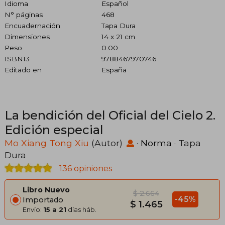
Idioma
Español
N° páginas
468
Encuadernación
Tapa Dura
Dimensiones
14 x 21 cm
Peso
0.00
ISBN13
9788467970746
Editado en
España
La bendición del Oficial del Cielo 2.
Edición especial
Mo Xiang Tong Xiu
(Autor)
·
Norma
· Tapa
Dura
136 opiniones
Libro Nuevo
$ 2.664
-45%
Importado
$ 1.465
Envío:
15 a 21
días háb.