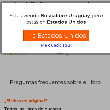
¿Leíste este libro?
Inicia sesión
para poder
década siguiente, lo hizo también con el
seudónimo Erin Sterling. Mi ex y otras
agregar tu propia evaluación
.
maldiciones fue el título con el que aterrizó en el
Estás viendo
Buscalibre Uruguay
, pero
panorama literario español en 2022.
estás en
Estados Unidos
0% (0)
0% (0)
Ir a Estados Unidos
0% (0)
Me quedo aquí
0% (0)
0% (0)
Preguntas frecuentes sobre el libro
¿El libro es original?
Todos los libros de nuestro