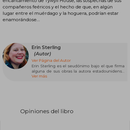
encantamiento de Tywyll House, las sospechas de sus
compañeros feéricos y el hecho de que, en algún
lugar entre el muérdago y la hoguera, podrían estar
enamorándose…​
Erin Sterling
(Autor)
Ver Página del Autor
Erin Sterling es el seudónimo bajo el que firma
alguna de sus obras la autora estadounidense
Ver más
Rachel Hawkins.
Nacida el 23 de noviembre de 1979 en Virginia,
Hawkins se trasladó a Alabama siendo muy
joven. Se graduó en la Houston Academy y se
formó en Literatura Inglesa en la Auburn
University.
Opiniones del libro
Hawkins empezó a escribir mientras trabajaba
como profesora en un instituto. A partir de 2010
comenzó a publicar bajo su nombre real y, en la