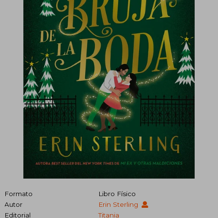
Formato
Libro Físico
Autor
Erin Sterling
Editorial
Titania