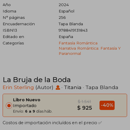
Año
2024
Idioma
Español
N° páginas
256
Encuadernación
Tapa Blanda
ISBN13
9788419131843
Editado en
España
Categorías
Fantasía Romántica
Narrativa Romántica: Fantasía Y
Paranormal
La Bruja de la Boda
Erin Sterling
(Autor)
·
Titania
· Tapa Blanda
Libro Nuevo
$ 1.541
-40%
Importado
$ 925
Envío:
6 a 9
días háb.
Costos de importación incluídos en el precio ✅