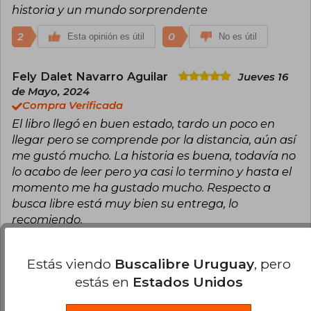
historia y un mundo sorprendente
2
0
Esta opinión es útil
No es útil
Fely Dalet Navarro Aguilar
Jueves 16
de Mayo, 2024
Compra Verificada
El libro llegó en buen estado, tardo un poco en
llegar pero se comprende por la distancia, aún así
me gustó mucho. La historia es buena, todavía no
lo acabo de leer pero ya casi lo termino y hasta el
momento me ha gustado mucho. Respecto a
busca libre está muy bien su entrega, lo
recomiendo.
2
1
Esta opinión es útil
No es útil
Estás viendo
Buscalibre Uruguay
, pero
estás en
Estados Unidos
Melissa Espinoza
Domingo 21 de Julio,
2024