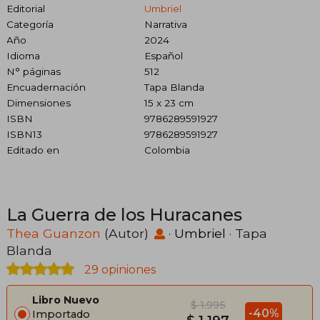
Editorial
Umbriel
Categoría
Narrativa
Año
2024
Idioma
Español
N° páginas
512
Encuadernación
Tapa Blanda
Dimensiones
15 x 23 cm
ISBN
9786289591927
ISBN13
9786289591927
Editado en
Colombia
La Guerra de los Huracanes
Thea Guanzon
(Autor)
·
Umbriel
· Tapa
Blanda
29 opiniones
Libro Nuevo
$ 1.995
-40%
Importado