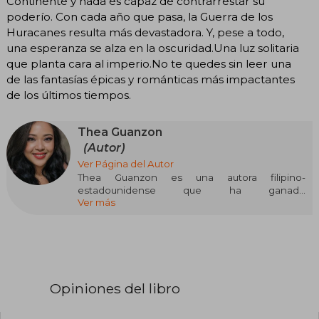
Continente y nada es capaz de contrarrestar su
poderío. Con cada año que pasa, la Guerra de los
Huracanes resulta más devastadora. Y, pese a todo,
una esperanza se alza en la oscuridad.Una luz solitaria
que planta cara al imperio.No te quedes sin leer una
de las fantasías épicas y románticas más impactantes
de los últimos tiempos.
Thea Guanzon
(Autor)
Ver Página del Autor
Thea Guanzon es una autora filipino-
estadounidense que ha ganado
Ver más
reconocimiento internacional en el ámbito de la
fantasía romántica. Su salto a la fama se dio con
la novela The Hurricane Wars (Las guerras del
huracán, 2023), el primer libro de una trilogía del
mismo nombre que rápidamente consiguió
popularidad en redes sociales como BookTok,
donde se viralizó por su combinación de
Opiniones del libro
romance enemigo-a-amantes, épica fantasiosa
y representación diversa.