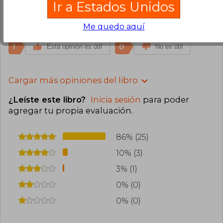
Compra Verificada
Ir a Estados Unidos
Me gusto demasido el libro y la portada super
Me quedo aquí
linda ❤️
1
0
Esta opinión es útil
No es útil
Cargar más opiniones del libro
¿Leíste este libro?
Inicia sesión
para poder
agregar tu propia evaluación
.
86% (25)
10% (3)
3% (1)
0% (0)
0% (0)