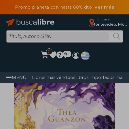
Promo planeta con hasta 60% dto
Ver más
Enviar a
Montevideo, Montevideo
0
MENÚ
Libros más vendidos
Libros importados más v