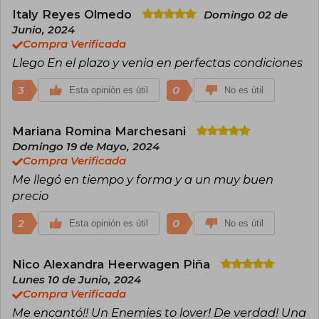
Graduada en Derecho, Guanzon comenzó
Italy Reyes Olmedo
Domingo 02 de
compartiendo escritos en redes sociales antes
Junio, 2024
de firmar con un sello importante. Su obra ha
Compra Verificada
sido adquirida por Harper Voyager y
Llego En el plazo y venia en perfectas condiciones
rápidamente se posicionó en listas de libros
más esperados, destacando por su prosa
evocadora y el enfoque multicultural. Además
3
0
Esta opinión es útil
No es útil
del éxito literario, Guanzon ha participado
activamente en foros sobre diversidad en la
fantasía, abogando por una mayor
Mariana Romina Marchesani
representación de voces asiáticas y queer en la
Domingo 19 de Mayo, 2024
literatura contemporánea.
Compra Verificada
Me llegó en tiempo y forma y a un muy buen
precio
2
0
Esta opinión es útil
No es útil
Nico Alexandra Heerwagen Piña
Lunes 10 de Junio, 2024
Compra Verificada
Me encantó!! Un Enemies to lover! De verdad! Una