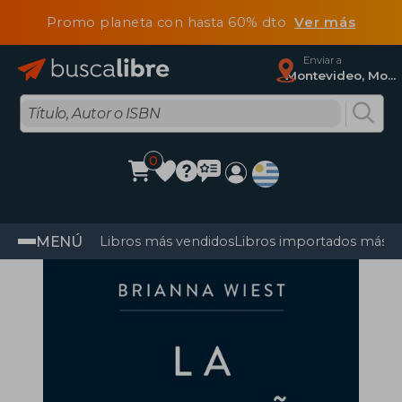
Promo planeta con hasta 60% dto
Ver más
Enviar a
Montevideo, Montevideo
0
MENÚ
Libros más vendidos
Libros importados más v