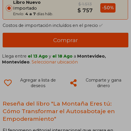
Libro Nuevo
$ 1.513
-50%
Importado
$ 757
Envío:
4 a 7
días háb.
Costos de importación incluídos en el precio ✅
Comprar
Llega entre
el 13 Ago
y
el 18 Ago
a
Montevideo,
Montevideo
.
Seleccionar ubicación
Agregar a lista de
Comparte y gana
deseos
dinero
Reseña del libro "La Montaña Eres tú:
Cómo Transformar el Autosabotaje en
Empoderamiento"
El fenomeno editorial internacional que arrasa en