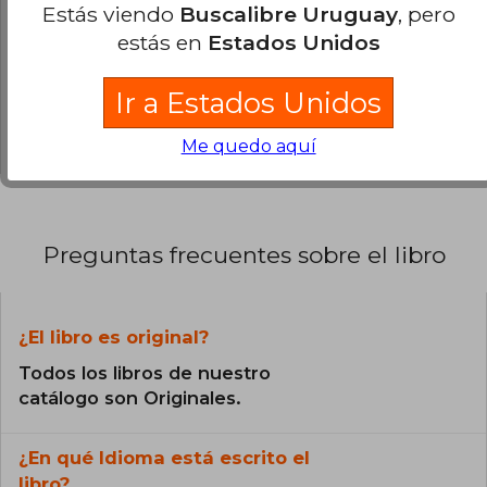
Estás viendo
Buscalibre Uruguay
, pero
0% (0)
estás en
Estados Unidos
0% (0)
0% (0)
Ir a Estados Unidos
0% (0)
Me quedo aquí
Preguntas frecuentes sobre el libro
¿El libro es original?
Todos los libros de nuestro
catálogo son Originales.
¿En qué Idioma está escrito el
libro?