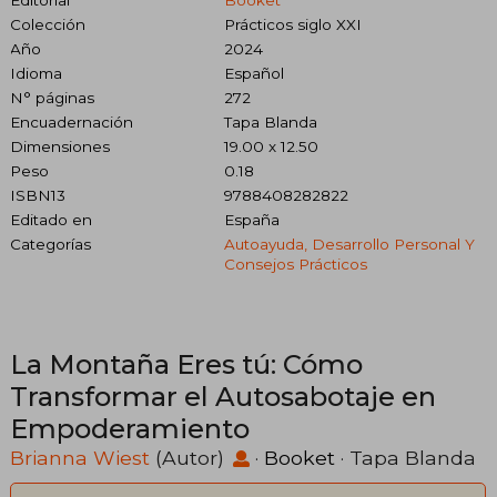
Colección
Prácticos siglo XXI
Año
2024
Idioma
Español
N° páginas
272
Encuadernación
Tapa Blanda
Dimensiones
19.00 x 12.50
Peso
0.18
ISBN13
9788408282822
Editado en
España
Categorías
Autoayuda, Desarrollo Personal Y
Consejos Prácticos
La Montaña Eres tú: Cómo
Transformar el Autosabotaje en
Empoderamiento
Brianna Wiest
(Autor)
·
Booket
· Tapa Blanda