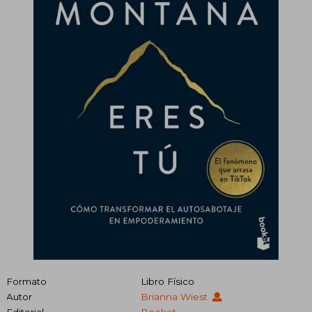
Formato
Libro Físico
Autor
Brianna Wiest
Editorial
Booket