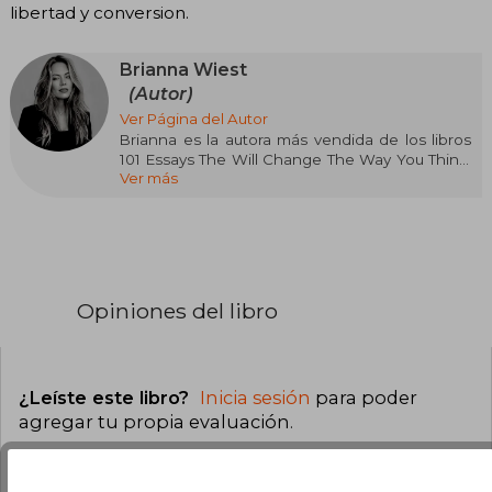
libertad y conversion.
Brianna Wiest
(Autor)
Ver Página del Autor
Brianna es la autora más vendida de los libros
101 Essays The Will Change The Way You Think,
Ver más
The Mountain Is You, The Pivot Year y más. Sus
libros han vendido millones de copias,
aparecen periódicamente en las listas de los
más vendidos a nivel mundial y actualmente se
están traduciendo a más de 40 idiomas. Ella
tiene un B.A. en inglés y un Doctorado Honoris
Causa en Literatura, ambos del Elizabethtown
Opiniones del libro
College.
¿Leíste este libro?
Inicia sesión
para poder
agregar tu propia evaluación
.
0% (0)