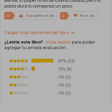
leerlas. El papel no es de buena calidad, pero la
pasta dura lo compensa un poco.
12
2
Esta opinión es útil
No es útil
Cargar más opiniones del libro
¿Leíste este libro?
Inicia sesión
para poder
agregar tu propia evaluación
.
87% (53)
13% (8)
0% (0)
0% (0)
0% (0)