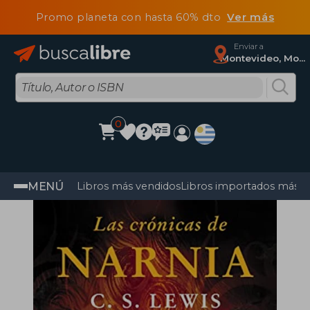
Promo planeta con hasta 60% dto
Ver más
Enviar a
Montevideo, Montevideo
0
MENÚ
Libros más vendidos
Libros importados más v