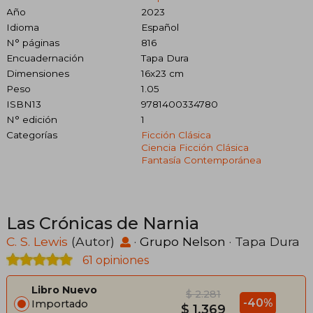
Año
2023
Idioma
Español
N° páginas
816
Encuadernación
Tapa Dura
Dimensiones
16x23 cm
Peso
1.05
ISBN13
9781400334780
N° edición
1
Categorías
Ficción Clásica
Ciencia Ficción Clásica
Fantasía Contemporánea
Las Crónicas de Narnia
C. S. Lewis
(Autor)
·
Grupo Nelson
· Tapa Dura
61 opiniones
Libro Nuevo
$ 2.281
-40%
Importado
$ 1.369