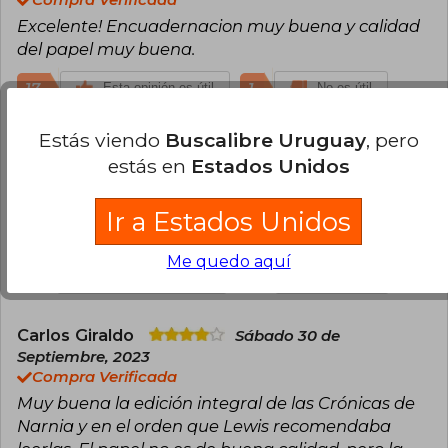
Excelente! Encuadernacion muy buena y calidad
del papel muy buena.
17
1
Esta opinión es útil
No es útil
Estás viendo
Buscalibre Uruguay
, pero
Matias Pissi
Lunes 30 de Octubre, 2023
estás en
Estados Unidos
Compra Verificada
Todo OK con el pedido , llego dentro del plazo
estimado al momento de la compra y en perfecto
Ir a Estados Unidos
estado . Busca Libre recomendable como siempre
Me quedo aquí
11
0
Esta opinión es útil
No es útil
Carlos Giraldo
Sábado 30 de
Septiembre, 2023
Compra Verificada
Muy buena la edición integral de las Crónicas de
Narnia y en el orden que Lewis recomendaba