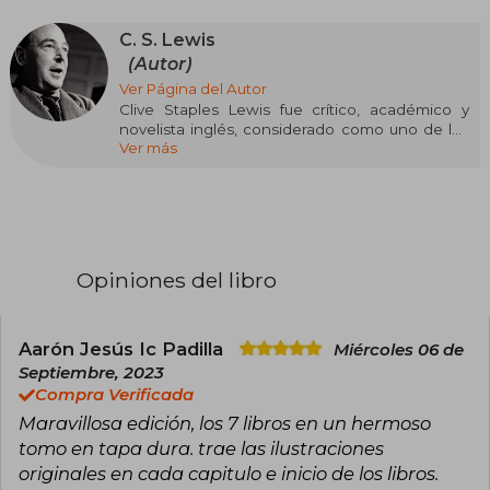
C. S. Lewis
(Autor)
Ver Página del Autor
Clive Staples Lewis fue crítico, académico y
novelista inglés, considerado como uno de los
Ver más
mejores escritores de literatura infantil y juvenil
en lengua inglesa. Amigo y colega de Tolkien,
ambos poseían un agudo intelecto, una sólida
formación y una pasión por la mitología nórdica
que marcaría sus obras capitales: el Hobbit y El
Señor de los anillos, en Tolkien y las Crónicas de
Narnia (1950), en CS Lewis. Con Narnia, una obra
Opiniones del libro
fantástica y alegórica sobre la eterna lucha
entre el bien y el mal, Lewis inauguraba un
género que le convertiría en fundador y
referente inexcusable de la narrativa fantástica
Aarón Jesús Ic Padilla
Miércoles 06 de
actual.
Septiembre, 2023
Compra Verificada
Maravillosa edición, los 7 libros en un hermoso
tomo en tapa dura. trae las ilustraciones
originales en cada capitulo e inicio de los libros.