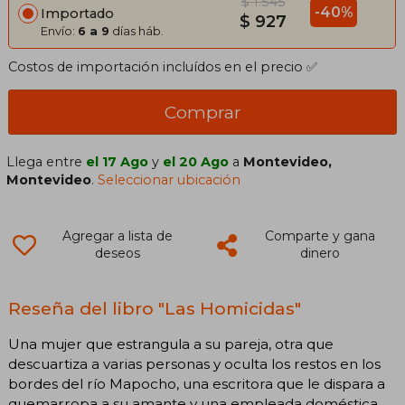
$ 1.545
-40%
Importado
$ 927
Envío:
6 a 9
días háb.
Costos de importación incluídos en el precio ✅
Comprar
Llega entre
el 17 Ago
y
el 20 Ago
a
Montevideo,
Montevideo
.
Seleccionar ubicación
Agregar a lista de
Comparte y gana
deseos
dinero
Reseña del libro "Las Homicidas"
Una mujer que estrangula a su pareja, otra que
descuartiza a varias personas y oculta los restos en los
bordes del río Mapocho, una escritora que le dispara a
quemarropa a su amante y una empleada doméstica