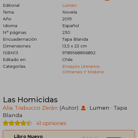
Editorial
Lumen
Tema
Novela
Año
2019
Idioma
Español
N° páginas
230
Encuadernación
Tapa Blanda
Dimensiones
13,5 x 23 cm
ISBN13
9789568856892
Editado en
Chile
Categorías
Ensayos Literarios
Crímenes Y Misterio
Las Homicidas
Alia Trabucco Zerán
(Autor)
·
Lumen
· Tapa
Blanda
41 opiniones
Libro Nuevo