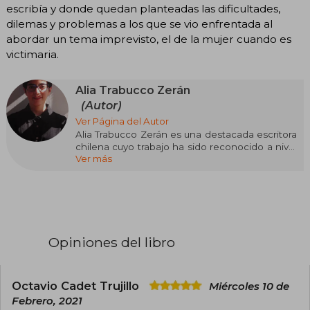
escribía y donde quedan planteadas las dificultades,
dilemas y problemas a los que se vio enfrentada al
abordar un tema imprevisto, el de la mujer cuando es
victimaria.
Alia Trabucco Zerán
(Autor)
Ver Página del Autor
Alia Trabucco Zerán es una destacada escritora
chilena cuyo trabajo ha sido reconocido a nivel
Ver más
internacional por su estilo audaz, reflexivo y
profundamente literario. Nacida en Santiago de
Chile en 1983, Trabucco Zerán estudió Derecho
en la Universidad de Chile, pero su verdadera
pasión por las letras la llevó a realizar un máster
en Escritura Creativa en Español en la
Universidad de Nueva York y un doctorado en
Opiniones del libro
Literatura Hispanoamericana en University
College London.
Su primera novela, "La Resta" (2015), es una
Octavio Cadet Trujillo
Miércoles 10 de
exploración inquietante y poética sobre la
Febrero, 2021
memoria, el duelo y los legados de la dictadura