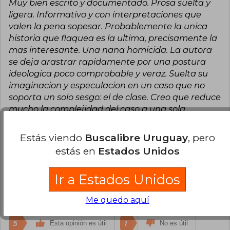
Muy bien escrito y documentado. Prosa suelta y
ligera. Informativo y con interpretaciones que
valen la pena sopesar. Probablemente la unica
historia que flaquea es la ultima, precisamente la
mas interesante. Una nana homicida. La autora
se deja arastrar rapidamente por una postura
ideologica poco comprobable y veraz. Suelta su
imaginacion y especulacion en un caso que no
soporta un solo sesgo: el de clase. Creo que reduce
mucho la complejidad del caso a una sola
variante: la desigualdad y el resentimiento. Quizas
peca de lo mismo que denuncia el libro: las
Estás viendo
Buscalibre Uruguay
, pero
mujeres si pueden matar y ser peligrosas, aunque
estás en
Estados Unidos
muchos no reconozcan eso y las embadurnen con
prejuicios de moda: celos, clase,
Ir a Estados Unidos
enamoramiento,etc. Vale la pena de todas formas
la lectura de este libro, por su calidad literaria y
Me quedo aquí
teorica.
5
1
Esta opinión es útil
No es útil