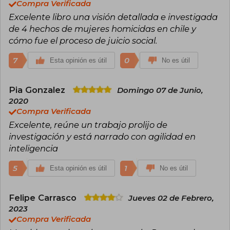
Compra Verificada
chilena. La obra fue finalista del prestigioso
Excelente libro una visión detallada e investigada
Premio Man Booker International en 2019,
consolidando a Trabucco Zerán como una de
de 4 hechos de mujeres homicidas en chile y
las voces más prometedoras de la literatura
cómo fue el proceso de juicio social.
contemporánea en español.
7
0
Esta opinión es útil
No es útil
Posteriormente, publicó "Limpia" (2022), un texto
que desafía géneros y normas, explorando
temas de violencia, clase y poder desde una
Pia Gonzalez
Domingo 07 de Junio,
perspectiva literaria innovadora. Sus obras
2020
destacan por su capacidad para cuestionar y
descomponer las narrativas tradicionales,
Compra Verificada
proponiendo nuevas formas de abordar la
Excelente, reúne un trabajo prolijo de
identidad y la historia.
investigación y está narrado con agilidad en
inteligencia
5
1
Esta opinión es útil
No es útil
Felipe Carrasco
Jueves 02 de Febrero,
2023
Compra Verificada