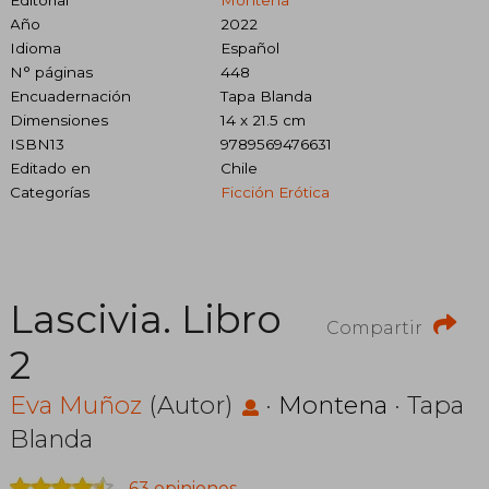
Año
2022
Idioma
Español
N° páginas
448
Encuadernación
Tapa Blanda
Dimensiones
14 x 21.5 cm
ISBN13
9789569476631
Editado en
Chile
Categorías
Ficción Erótica
Lascivia. Libro
Compartir
2
Eva Muñoz
(Autor)
·
Montena
· Tapa
Blanda
63 opiniones