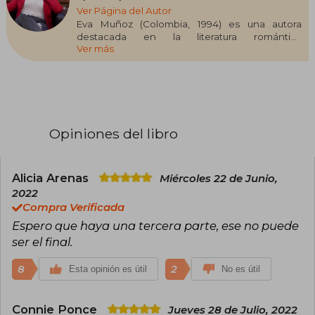
Ver Página del Autor
Eva Muñoz (Colombia, 1994) es una autora
destacada en la literatura romántica
Ver más
contemporánea, conocida por sus novelas
cargadas de erotismo, acción y adrenalina.
Inició su carrera en Wattpad, donde su trilogía
Pecados Placenteros superó las 200 millones
de lecturas, consolidándola como una de las
escritoras más influyentes de la plataforma.
Entre sus obras más reconocidas se encuentran
Opiniones del libro
Boss (2020), primer libro de la serie Dominio, y
Queen (2021), su continuación. En 2025, Boss fue
reeditado por la editorial Montena, ampliando
su alcance a un público más amplio. Aunque aún
Alicia Arenas
Miércoles 22 de Junio,
no ha recibido premios literarios, su estilo
2022
intenso y personajes complejos han capturado
Compra Verificada
la atención de lectores en todo el mundo.
Espero que haya una tercera parte, ese no puede
ser el final.
8
2
Esta opinión es útil
No es útil
Connie Ponce
Jueves 28 de Julio, 2022