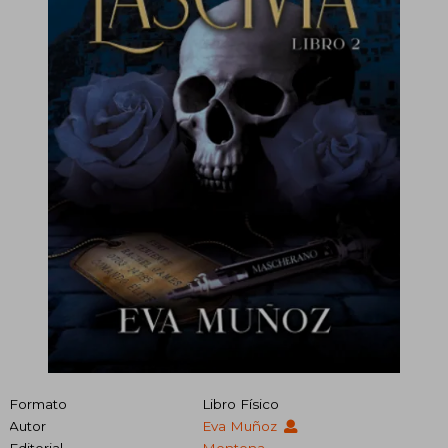
Formato
Libro Físico
Autor
Eva Muñoz
Editorial
Montena