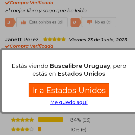
Compra Verificada
El mejor libro y saga que he leído
3
0
Esta opinión es útil
No es útil
Janett Pérez
Viernes 23 de Junio, 2023
Compra Verificada
Excelente me encantó
Estás viendo
Buscalibre Uruguay
, pero
1
0
Esta opinión es útil
No es útil
estás en
Estados Unidos
Cargar más opiniones del libro
Ir a Estados Unidos
¿Leíste este libro?
Inicia sesión
para poder
Me quedo aquí
agregar tu propia evaluación
.
84% (53)
10% (6)