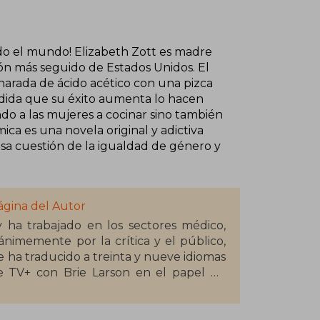
odo el mundo! Elizabeth Zott es madre
sión más seguido de Estados Unidos. El
harada de ácido acético con una pizca
medida que su éxito aumenta lo hacen
o a las mujeres a cocinar sino también
ica es una novela original y adictiva
sa cuestión de la igualdad de género y
ágina del Autor
 ha trabajado en los sectores médico,
nimemente por la crítica y el público,
e ha traducido a treinta y nueve idiomas
e TV+ con Brie Larson en el papel de
onnie Garmus reside en la actualidad en