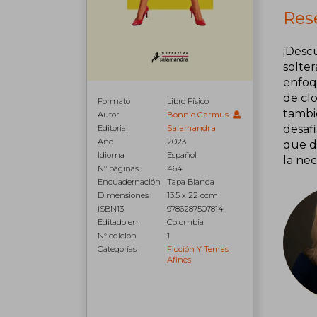
Res
¡Desc
solter
enfoq
de cl
Formato
Libro Físico
tambi
Autor
Bonnie Garmus
desafi
Editorial
Salamandra
Año
2023
que d
Idioma
Español
la ne
N° páginas
464
Encuadernación
Tapa Blanda
Dimensiones
13.5 x 22 ccm
ISBN13
9786287507814
Editado en
Colombia
N° edición
1
Categorías
Ficción Y Temas
Afines