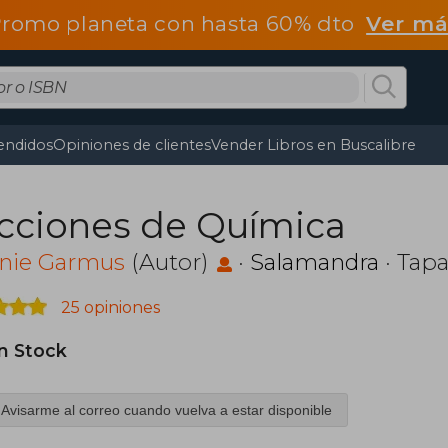
romo planeta con hasta 60% dto
Ver má
endidos
Opiniones de clientes
Vender Libros en Buscalibre
cciones de Química
nie Garmus
(Autor)
·
Salamandra
· Tap
25 opiniones
in Stock
Avisarme al correo cuando vuelva a estar disponible