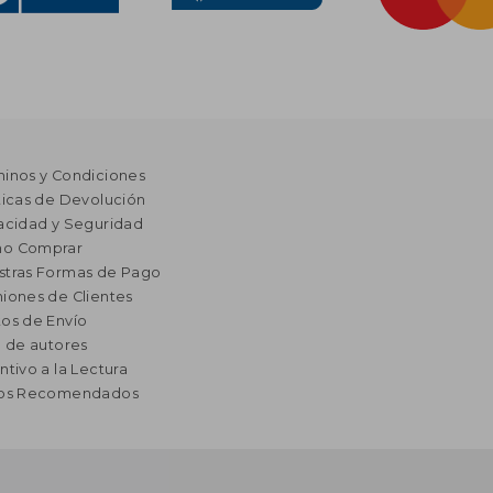
minos y Condiciones
ticas de Devolución
acidad y Seguridad
o Comprar
stras Formas de Pago
iones de Clientes
os de Envío
a de autores
ntivo a la Lectura
ros Recomendados