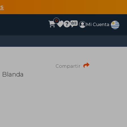
s
0
Mi Cuenta
Compartir
a Blanda