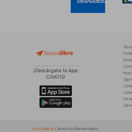
Tér
Polí
Priv
Cóm
¡Descárgate la App
Nue
GRATIS!
Opin
Cost
List
Ince
Lib
Buscalibre
. Derechos Reservados.