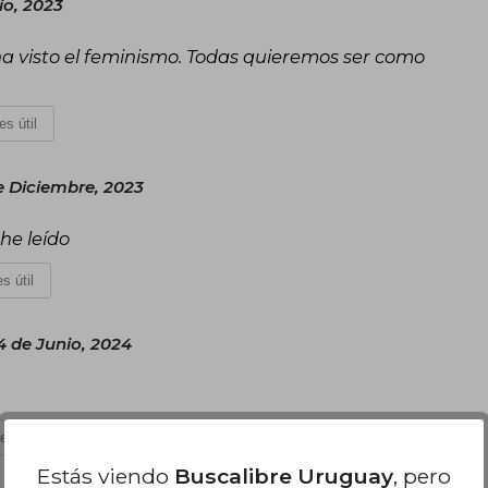
io, 2023
ha visto el feminismo. Todas quieremos ser como
es útil
e Diciembre, 2023
 he leído
s útil
4 de Junio, 2024
es útil
Estás viendo
Buscalibre Uruguay
, pero