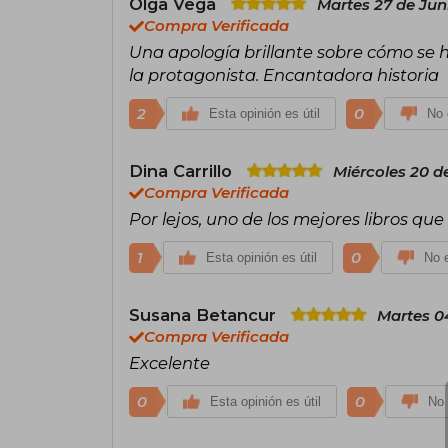
Olga Vega
Martes 27 de Jun
Compra Verificada
Una apología brillante sobre cómo se 
la protagonista. Encantadora historia
2
0
Esta opinión es útil
No 
Dina Carrillo
Miércoles 20 d
Compra Verificada
Por lejos, uno de los mejores libros que
1
0
Esta opinión es útil
No e
Susana Betancur
Martes 0
Compra Verificada
Excelente
0
0
Esta opinión es útil
No 