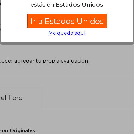
estás en
Estados Unidos
 de Octubre, 2025
Ir a Estados Unidos
es útil
Me quedo aquí
poder agregar tu propia evaluación
.
el libro
son Originales.