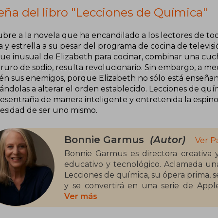
eña del libro "Lecciones de Química"
ubre a la novela que ha encandilado a los lectores de t
a y estrella a su pesar del programa de cocina de televi
ue inusual de Elizabeth para cocinar, combinar una cuc
oruro de sodio, resulta revolucionario. Sin embargo, a 
én sus enemigos, porque Elizabeth no sólo está enseñand
ándolas a alterar el orden establecido. Lecciones de quím
esentraña de manera inteligente y entretenida la espino
cesidad de ser uno mismo.
Bonnie Garmus
(Autor)
Ver P
Bonnie Garmus es directora creativa y
educativo y tecnológico. Aclamada uná
Lecciones de química, su ópera prima, s
y se convertirá en una serie de Appl
Elizabeth Zott. Nacida en California, B
Ver más
Londres con su marido y su perro 99.