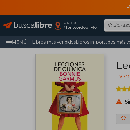
P
Enviar a
Montevideo, Montevideo
MENÚ
Libros más vendidos
Libros importados más v
Le
Bon
S