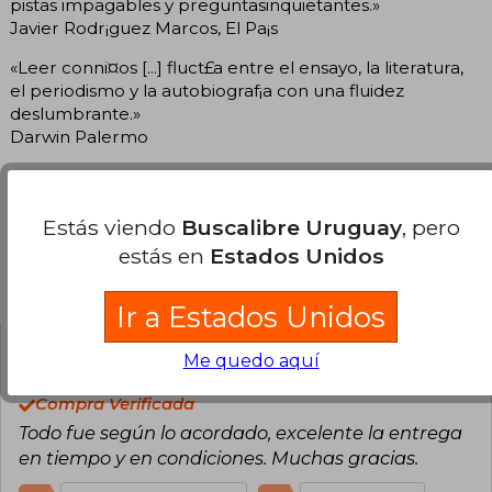
pistas impagables y preguntasinquietantes.»
Javier Rodr¡guez Marcos, El Pa¡s
«Leer conni¤os [...] fluct£a entre el ensayo, la literatura,
el periodismo y la autobiograf¡a con una fluidez
deslumbrante.»
Darwin Palermo
Estás viendo
Buscalibre Uruguay
, pero
estás en
Estados Unidos
Opiniones del libro
Ir a Estados Unidos
Victor Hugo Quevedo
Viernes 17 de
Me quedo aquí
Abril, 2020
Compra Verificada
Todo fue según lo acordado, excelente la entrega
en tiempo y en condiciones. Muchas gracias.