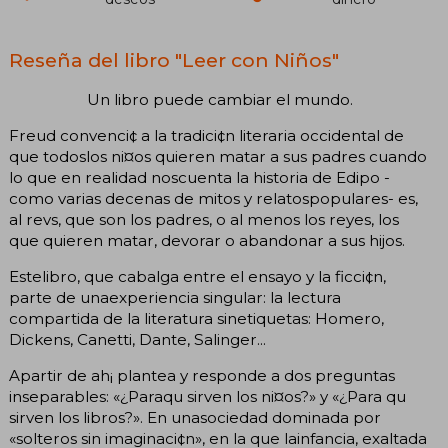
Reseña del libro "Leer con Niños"
Un libro puede cambiar el mundo.
Freud convenci¢ a la tradici¢n literaria occidental de
que todoslos ni¤os quieren matar a sus padres cuando
lo que en realidad noscuenta la historia de Edipo -
como varias decenas de mitos y relatospopulares- es,
al revs, que son los padres, o al menos los reyes, los
que quieren matar, devorar o abandonar a sus hijos.
Estelibro, que cabalga entre el ensayo y la ficci¢n,
parte de unaexperiencia singular: la lectura
compartida de la literatura sinetiquetas: Homero,
Dickens, Canetti, Dante, Salinger...
Apartir de ah¡ plantea y responde a dos preguntas
inseparables: «¿Paraqu sirven los ni¤os?» y «¿Para qu
sirven los libros?». En unasociedad dominada por
«solteros sin imaginaci¢n», en la que lainfancia, exaltada