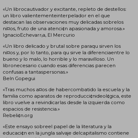
«Un librocautivador y excitante, repleto de destellos:
un libro valientementeinterpelador en el que
destacan las observaciones muy delicadas sobrelos
ni¤os, fruto de una atenci¢n apasionada y amorosa.»
IgnacioEchevarr¡a, El Mercurio
«Un libro delicado y brutal sobre paraqu sirven los
ni¤os y, por lo tanto, para qu sirve la diferenciaentre lo
bueno y lo malo, lo horrible y lo maravilloso. Un
libronecesario cuando esas diferencias parecen
confusas a tantaspersonas.»
Beln Gopegui
«Tras muchos a¤os de habercombatido la escuela y la
familia como aparatos de reproducci¢nideol¢gica, este
libro vuelve a reivindicarlas desde la izquierda como
espacios de resistencia.»
Rebeli¢n.org
«Este ensayo sobreel papel de la literatura y la
educaci¢n en la jungla salvaje delcapitalismo contiene