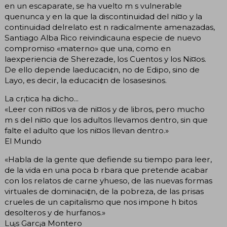
en un escaparate, se ha vuelto m s vulnerable
quenunca y en la que la discontinuidad del ni¤o y la
continuidad delrelato est n radicalmente amenazadas,
Santiago Alba Rico reivindicauna especie de nuevo
compromiso «materno» que una, como en
laexperiencia de Sherezade, los Cuentos y los Ni¤os.
De ello depende laeducaci¢n, no de Edipo, sino de
Layo, es decir, la educaci¢n de losasesinos.
La cr¡tica ha dicho...
«Leer con ni¤os va de ni¤os y de libros, pero mucho
m s del ni¤o que los adultos llevamos dentro, sin que
falte el adulto que los ni¤os llevan dentro.»
El Mundo
«Habla de la gente que defiende su tiempo para leer,
de la vida en una poca b rbara que pretende acabar
con los relatos de carne yhueso, de las nuevas formas
virtuales de dominaci¢n, de la pobreza, de las prisas
crueles de un capitalismo que nos impone h bitos
desolteros y de hurfanos.»
Lu¡s Garc¡a Montero