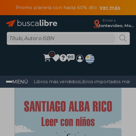
Promo planeta con hasta 60% dto
Ver más
Enviar a
Montevideo, Montevideo
0
MENÚ
Libros más vendidos
Libros importados más v