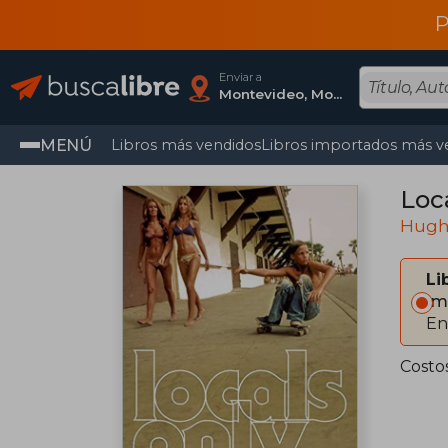
P
Enviar a
Montevideo, Montevideo
MENÚ
Libros más vendidos
Libros importados más v
Loca
Hugh
Li
Im
En
Costo