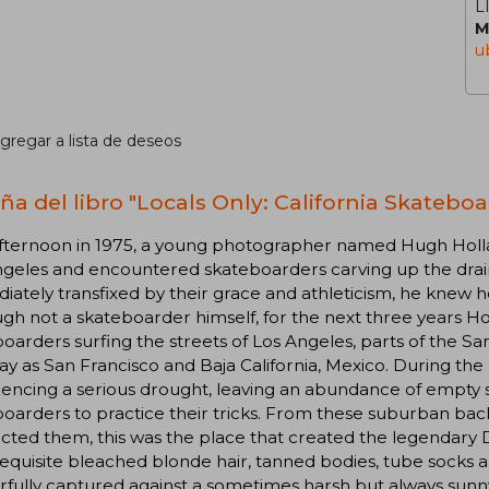
L
M
u
gregar a lista de deseos
ña del libro "Locals Only: California Skateboa
fternoon in 1975, a young photographer named Hugh Holl
geles and encountered skateboarders carving up the drain
ately transfixed by their grace and athleticism, he knew 
gh not a skateboarder himself, for the next three years H
oarders surfing the streets of Los Angeles, parts of the S
ay as San Francisco and Baja California, Mexico. During the
encing a serious drought, leaving an abundance of empty 
oarders to practice their tricks. From these suburban back
cted them, this was the place that created the legendary
requisite bleached blonde hair, tanned bodies, tube socks 
fully captured against a sometimes harsh but always sunny