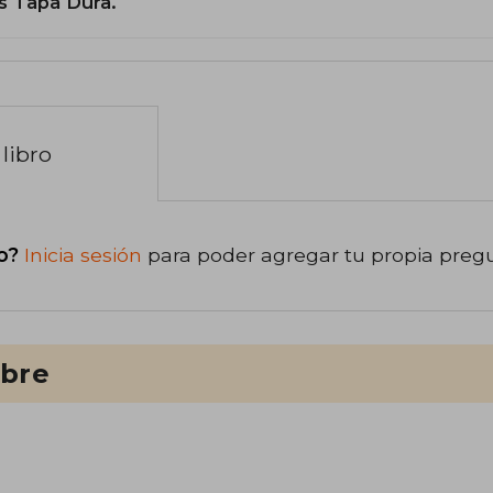
s Tapa Dura.
libro
o?
Inicia sesión
para poder agregar tu propia preg
ibre