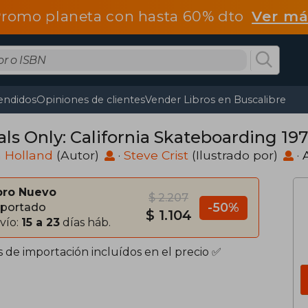
romo planeta con hasta 60% dto
Ver má
endidos
Opiniones de clientes
Vender Libros en Buscalibre
ls Only: California Skateboarding 197
 Holland
(Autor)
·
Steve Crist
(Ilustrado por)
·
bro Nuevo
$ 2.207
-50%
portado
$ 1.104
vío:
15 a 23
días háb.
s de importación incluídos en el precio ✅