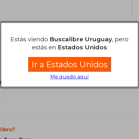
Estás viendo
Buscalibre Uruguay
, pero
estás en
Estados Unidos
el libro
Ir a Estados Unidos
Me quedo aquí
son Originales.
?
libro?