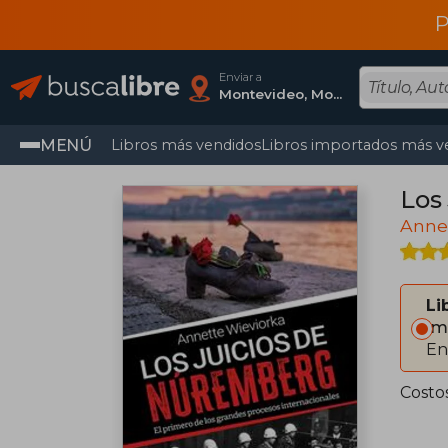
P
Enviar a
Montevideo, Montevideo
MENÚ
Libros más vendidos
Libros importados más v
Los
Anne
Li
Im
En
Costo