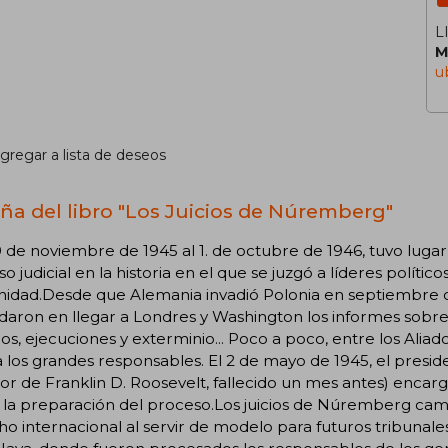
L
M
u
gregar a lista de deseos
ña del libro "Los Juicios de Núremberg"
 de noviembre de 1945 al 1. de octubre de 1946, tuvo lug
o judicial en la historia en el que se juzgó a líderes polític
dad.Desde que Alemania invadió Polonia en septiembre de 1
daron en llegar a Londres y Washington los informes sobre l
os, ejecuciones y exterminio... Poco a poco, entre los Aliado
 a los grandes responsables. El 2 de mayo de 1945, el pre
or de Franklin D. Roosevelt, fallecido un mes antes) enca
 la preparación del proceso.Los juicios de Núremberg cambi
o internacional al servir de modelo para futuros tribunale