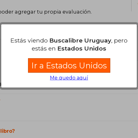
poder agregar tu propia evaluación
.
Estás viendo
Buscalibre Uruguay
, pero
estás en
Estados Unidos
el libro
Ir a Estados Unidos
Me quedo aquí
son Originales.
?
libro?