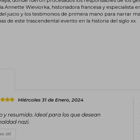
Haya, donde fueron procesados los responsables de los geno
.Annette Wieviorka, historiadora francesa y especialista 
del juicio y los testimonios de primera mano para narrar mag
as de este trascendental evento en la historia del siglo xx.
Miércoles 31 de Enero, 2024
lo y resumido. Ideal para los que desean
aldad nazi.
es útil