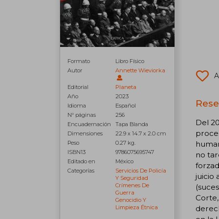
Formato
Libro Físico
Autor
Annette Wieviorka
A
Editorial
Planeta
Año
2023
Rese
Idioma
Español
N° páginas
256
Del 20
Encuadernación
Tapa Blanda
proces
Dimensiones
22.9 x 14.7 x 2.0 cm
humani
Peso
0.27 kg.
ISBN13
9786075695747
no tar
Editado en
México
forzad
Categorías
Servicios De Policía
juicio
Y Seguridad
Crímenes De
(suces
Guerra
Corte,
Genocidio Y
derech
Limpieza Étnica