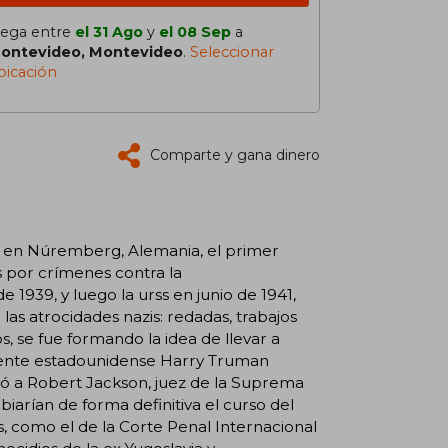
lega entre
el 31 Ago
y
el 08 Sep
a
ontevideo, Montevideo
.
Seleccionar
bicación
Comparte y gana dinero
ar en Núremberg, Alemania, el primer
os por crímenes contra la
939, y luego la urss en junio de 1941,
as atrocidades nazis: redadas, trabajos
s, se fue formando la idea de llevar a
sidente estadounidense Harry Truman
rgó a Robert Jackson, juez de la Suprema
arían de forma definitiva el curso del
s, como el de la Corte Penal Internacional