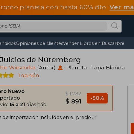
romo planeta con hasta 60% dto
Ver má
endidos
Opiniones de clientes
Vender Libros en Buscalibre
 Juicios de Núremberg
tte Wieviorka
(Autor)
·
Planeta
· Tapa Blanda
1 opinión
bro Nuevo
$ 1.782
-50%
portado
$ 891
vío:
15 a 21
días háb.
s de importación incluídos en el precio ✅