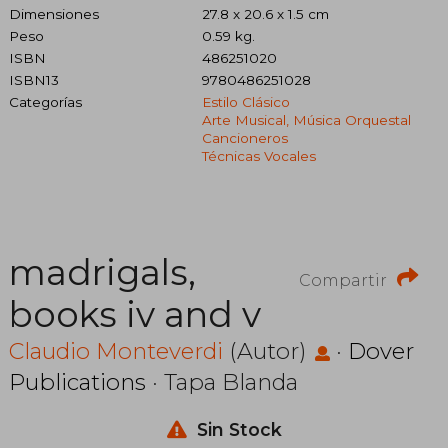
Dimensiones
27.8 x 20.6 x 1.5 cm
Peso
0.59 kg.
ISBN
486251020
ISBN13
9780486251028
Categorías
Estilo Clásico
Arte Musical, Música Orquestal
Cancioneros
Técnicas Vocales
madrigals,
Compartir
books iv and v
Claudio Monteverdi
(Autor)
·
Dover
Publications
· Tapa Blanda
Sin Stock