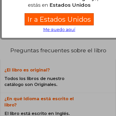
0% (0)
estás en
Estados Unidos
0% (0)
Ir a Estados Unidos
0% (0)
Me quedo aquí
Preguntas frecuentes sobre el libro
¿El libro es original?
Todos los libros de nuestro
catálogo son Originales.
¿En qué Idioma está escrito el
libro?
El libro está escrito en Inglés.