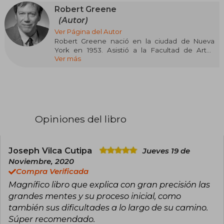
Robert Greene
(Autor)
Ver Página del Autor
Robert Greene nació en la ciudad de Nueva
York en 1953. Asistió a la Facultad de Artes
Ver más
Visuales y Escénicas de la Universidad de
Syracuse antes de recibir su título de Licenciado
en Diseño Industrial del Pratt Institute en 1976.
Greene es fotógrafo y pintor de bellas artes, y es
actualmente representado por Robert Miller
Gallery en la ciudad de Nueva York. Su pintura se
incluyó en la Bienal de Whitney de 1987 y su
Opiniones del libro
obra se encuentra en las colecciones
permanentes del Museo Metropolitano de Arte
y el Museo Whitney de Arte Americano.
Actualmente vive y trabaja en Los Ángeles,
Joseph Vilca Cutipa
Jueves 19 de
California.
Noviembre, 2020
Compra Verificada
Magnífico libro que explica con gran precisión las
grandes mentes y su proceso inicial, como
también sus dificultades a lo largo de su camino.
Súper recomendado.