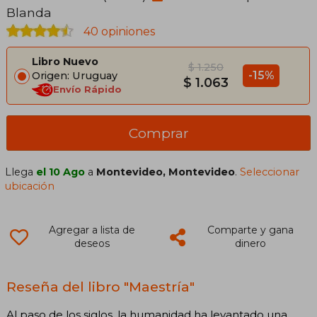
Blanda
40 opiniones
Libro Nuevo
$ 1.250
-15%
Origen: Uruguay
$ 1.063
Envío Rápido
Comprar
Llega
el 10 Ago
a
Montevideo, Montevideo
.
Seleccionar
ubicación
Agregar a lista de
Comparte y gana
deseos
dinero
Reseña del libro "Maestría"
Al paso de los siglos, la humanidad ha levantado una