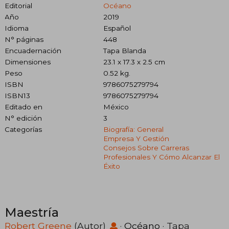
Editorial
Océano
Año
2019
Idioma
Español
N° páginas
448
Encuadernación
Tapa Blanda
Dimensiones
23.1 x 17.3 x 2.5 cm
Peso
0.52 kg.
ISBN
9786075279794
ISBN13
9786075279794
Editado en
México
N° edición
3
Categorías
Biografía: General
Empresa Y Gestión
Consejos Sobre Carreras
Profesionales Y Cómo Alcanzar El
Éxito
Maestría
Robert Greene
(Autor)
·
Océano
· Tapa