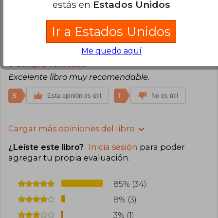
estás en
Estados Unidos
8
2
Esta opinión es útil
No es útil
Ir a Estados Unidos
Abraham Quintero
Miércoles 01 de
Me quedo aquí
Junio, 2022
Compra Verificada
Excelente libro muy recomendable.
5
1
Esta opinión es útil
No es útil
Cargar más opiniones del libro
¿Leíste este libro?
Inicia sesión
para poder
agregar tu propia evaluación
.
85% (34)
8% (3)
3% (1)