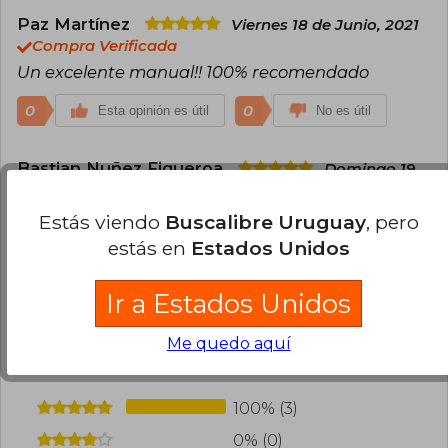
Paz Martínez
Viernes 18 de Junio, 2021
Compra Verificada
Un excelente manual!! 100% recomendado
0
0
Esta opinión es útil
No es útil
Bastian Nuñez Figueroa
Domingo 19
de Mayo, 2024
Compra Verificada
Estás viendo
Buscalibre Uruguay
, pero
Llegó en perfecto estado. Un buen manual.
estás en
Estados Unidos
0
0
Esta opinión es útil
No es útil
Ir a Estados Unidos
¿Leíste este libro?
Inicia sesión
para poder
Me quedo aquí
agregar tu propia evaluación
.
100% (3)
0% (0)