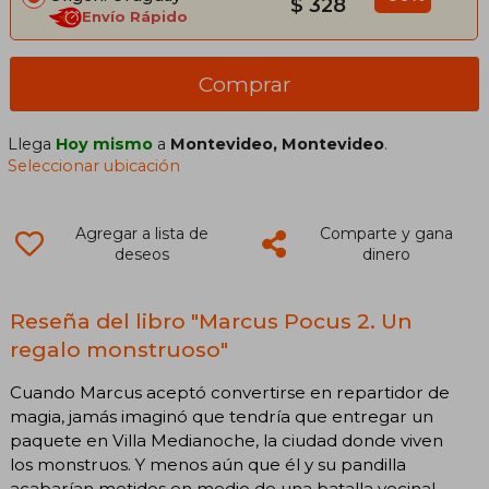
$ 328
Envío Rápido
Comprar
Llega
Hoy mismo
a
Montevideo, Montevideo
.
Seleccionar ubicación
Agregar a lista de
Comparte y gana
deseos
dinero
Reseña del libro "Marcus Pocus 2. Un
regalo monstruoso"
Cuando Marcus aceptó convertirse en repartidor de
magia, jamás imaginó que tendría que entregar un
paquete en Villa Medianoche, la ciudad donde viven
los monstruos. Y menos aún que él y su pandilla
acabarían metidos en medio de una batalla vecinal