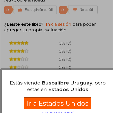
0
0
Esta opinión es útil
No es útil
¿Leíste este libro?
Inicia sesión
para poder
agregar tu propia evaluación
.
0% (0)
0% (0)
0% (0)
0% (0)
100% (1)
Estás viendo
Buscalibre Uruguay
, pero
estás en
Estados Unidos
Ir a Estados Unidos
Preguntas frecuentes sobre el libro