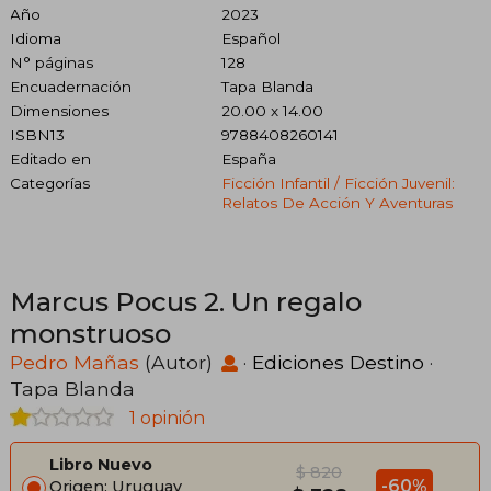
Año
2023
Idioma
Español
N° páginas
128
Encuadernación
Tapa Blanda
Dimensiones
20.00 x 14.00
ISBN13
9788408260141
Editado en
España
Categorías
Ficción Infantil / Ficción Juvenil:
Relatos De Acción Y Aventuras
Marcus Pocus 2. Un regalo
monstruoso
Pedro Mañas
(Autor)
·
Ediciones Destino
·
Tapa Blanda
1 opinión
Libro Nuevo
$ 820
-60%
Origen: Uruguay