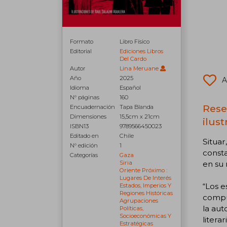
Formato
Libro Físico
Editorial
Ediciones Libros
Del Cardo
Autor
Lina Meruane
Año
2025
A
Idioma
Español
N° páginas
160
Rese
Encuadernación
Tapa Blanda
Dimensiones
15,5cm x 21cm
ilus
ISBN13
9789566450023
Editado en
Chile
Situar
N° edición
1
consta
Categorías
Gaza
en su 
Siria
Oriente Próximo :
Lugares De Interés
“Los e
Estados, Imperios Y
Regiones Históricas
compue
Agrupaciones
la aut
Políticas,
Socioeconómicas Y
literar
Estratégicas