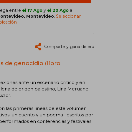
lega entre
el 17 Ago
y
el 20 Ago
a
ontevideo, Montevideo
.
Seleccionar
bicación
Comparte y gana dinero
s de genocidio (libro
flexiones ante un escenario crítico y en
ilena de origen palestino, Lina Meruane,
dio”.
on las primeras líneas de este volumen
tivos, un cuento y un poema– escritos por
 performados en conferencias y festivales