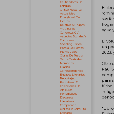
Calificadores De
Lengua
El li
C. 1500 Hasta La
“omini
Actualidad
Edad/nivel De
sus fa
Interés
hogare
Relativo A Grupos
Y Culturas
agua y
Concretos O A
Aspectos Sociales Y
Culturales
El vol
Sociolingüística
un poe
Poesía De Poetas
2023, 
Individuales
Obras De Teatro,
Textos Teatrales
Otro d
Memorias
Diarios,
Raúl S
Correspondencia
comple
Ensayos Literarios
Reportajes,
para s
Periodismo O
fútbol
Colecciones De
Artículos
imágen
Periodísticos
genoci
Discursos
Literatura
Comparada
*Libro
Obras De Consulta
Literaria
El lib