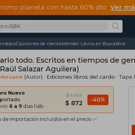
romo planeta con hasta 60% dto
Ver má
endidos
Opiniones de clientes
Vender Libros en Buscalibre
rlo todo. Escritos en tiempos de geno
Raúl Salazar Aguilera)
 Meruane
(Autor) ·
Ediciones libros del cardo
· Tapa
bro Nuevo
$ 1.453
-40%
portado
$ 872
vío:
6 a 9
días háb.
s de importación incluídos en el precio ✅