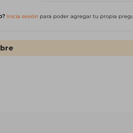
o?
Inicia sesión
para poder agregar tu propia preg
ibre