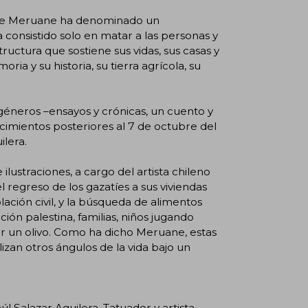
 que Meruane ha denominado un
ha consistido solo en matar a las personas y
tructura que sostiene sus vidas, sus casas y
oria y su historia, su tierra agrícola, su
géneros –ensayos y crónicas, un cuento y
imientos posteriores al 7 de octubre del
ilera.
ilustraciones, a cargo del artista chileno
l regreso de los gazatíes a sus viviendas
ación civil, y la búsqueda de alimentos
ción palestina, familias, niños jugando
tar un olivo. Como ha dicho Meruane, estas
lizan otros ángulos de la vida bajo un
aúl Salazar Aguilera. Tatuador y artista