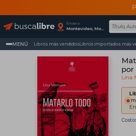
P
Enviar a
Montevideo, Montevideo
MENÚ
Libros más vendidos
Libros importados más v
Mata
por 
Lina
Li
Im
En
Costo