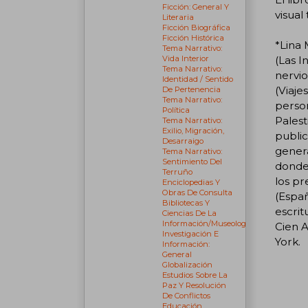
Ficción: General Y
visual
Literaria
Ficción Biográfica
Ficción Histórica
*Lina 
Tema Narrativo:
(Las I
Vida Interior
Tema Narrativo:
nervio
Identidad / Sentido
(Viaje
De Pertenencia
Tema Narrativo:
person
Política
Palest
Tema Narrativo:
Exilio, Migración,
public
Desarraigo
genera
Tema Narrativo:
Sentimiento Del
donde 
Terruño
los pr
Enciclopedias Y
Obras De Consulta
(Españ
Bibliotecas Y
escrit
Ciencias De La
Información/museología
Cien A
Investigación E
York.
Información:
General
Globalización
Estudios Sobre La
Paz Y Resolución
De Conflictos
Educación