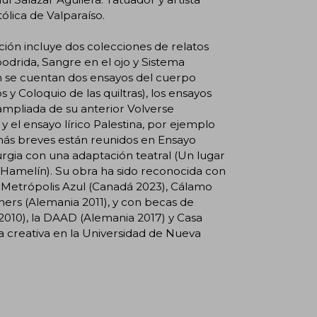
tólica de Valparaíso.
cción incluye dos colecciones de relatos
podrida, Sangre en el ojo y Sistema
ión se cuentan dos ensayos del cuerpo
os y Coloquio de las quiltras), los ensayos
ampliada de su anterior Volverse
 y el ensayo lírico Palestina, por ejemplo
 más breves están reunidos en Ensayo
rgia con una adaptación teatral (Un lugar
 Hamelín). Su obra ha sido reconocida con
 Metrópolis Azul (Canadá 2023), Cálamo
hers (Alemania 2011), y con becas de
010), la DAAD (Alemania 2017) y Casa
a creativa en la Universidad de Nueva