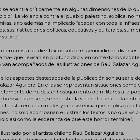
bro se adentra críticamente en algunas dimensiones de lo
cidio”. La violencia contra el pueblo palestino, explica, no 
milias, sino además ha implicado “acabar con toda la infraes
s, sus instituciones políticas, educativas y culturales, su mem
 su aire”.
umen consta de diez textos sobre el genocidio en diversos 
ma– que revisan en profundidad y en contexto los acontec
y van acompañados de las ilustraciones de Raúl Salazar Agu
e los aspectos destacados de la publicación son su serie de 
alazar Aguilera. En ellas se representan situaciones como e
tamente derruidas, el hostigamiento de militares a la pobl
obrevivir; asimismo, se muestra la vida cotidiana de la pobla
, el pastoreo de animales y la resistencia que implica plan
es “no solo acompañan e ilustran los textos, sino que visibi
dio así como la esperanza de que este horror termine”.
 ilustrado por el artista chileno Raúl Salazar Aguilera.
ro posee ilustraciones a tinta hechas por el artista chileno R