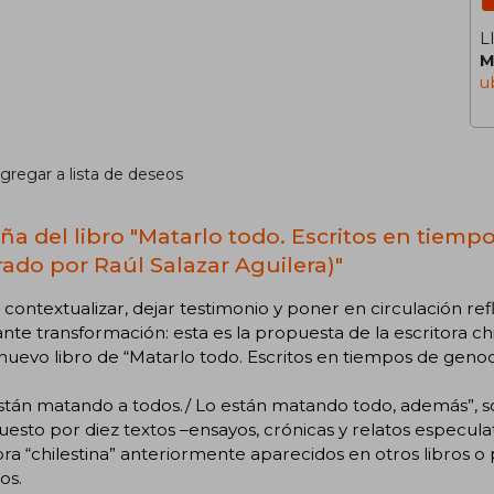
L
M
u
gregar a lista de deseos
ña del libro "Matarlo todo. Escritos en tiempo
trado por Raúl Salazar Aguilera)"
, contextualizar, dejar testimonio y poner en circulación re
nte transformación: esta es la propuesta de la escritora ch
nuevo libro de “Matarlo todo. Escritos en tiempos de genoci
stán matando a todos./ Lo están matando todo, además”, s
sto por diez textos –ensayos, crónicas y relatos especula
ora “chilestina” anteriormente aparecidos en otros libros o
ios.