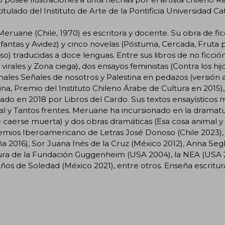
 titulado del Instituto de Arte de la Pontificia Universidad Ca
Meruane (Chile, 1970) es escritora y docente. Su obra de fi
nfantas y Avidez) y cinco novelas (Póstuma, Cercada, Fruta 
so) traducidas a doce lenguas. Entre sus libros de no ficc
s virales y Zona ciega), dos ensayos feministas (Contra los hij
ales Señales de nosotros y Palestina en pedazos (versión 
ina, Premio del Instituto Chileno Árabe de Cultura en 2015),
ado en 2018 por Libros del Cardo. Sus textos ensayísticos
l y Tantos frentes. Meruane ha incursionado en la dramatu
caerse muerta) y dos obras dramáticas (Esa cosa animal y
emios Iberoamericano de Letras José Donoso (Chile 2023),
a 2016), Sor Juana Inés de la Cruz (México 2012), Anna Seg
ura de la Fundación Guggenheim (USA 2004), la NEA (USA 2
ños de Soledad (México 2021), entre otros. Enseña escritur