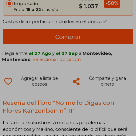
-50%
Importado
$ 1.037
Envío:
15 a 22
días háb.
Costos de importación incluídos en el precio ✅
Comprar
Llega entre
el 27 Ago
y
el 07 Sep
a
Montevideo,
Montevideo
.
Seleccionar ubicación
Agregar a lista de
Comparte y gana
deseos
dinero
Reseña del libro "No me lo Digas con
Flores Kanzenban nº 11"
La familia Tsukushi está en serios problemas
económicos y Makino, consciente de lo difícil que será
conseguir saldar una deuda tan grande, no tiene más