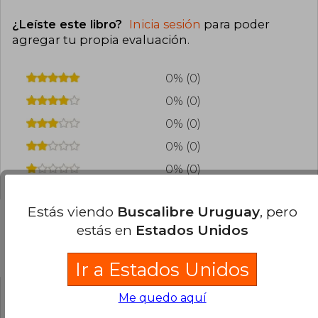
¿Leíste este libro?
Inicia sesión
para poder
agregar tu propia evaluación
.
0% (0)
0% (0)
0% (0)
0% (0)
0% (0)
Estás viendo
Buscalibre Uruguay
, pero
estás en
Estados Unidos
Preguntas frecuentes sobre el libro
Ir a Estados Unidos
Me quedo aquí
¿El libro es original?