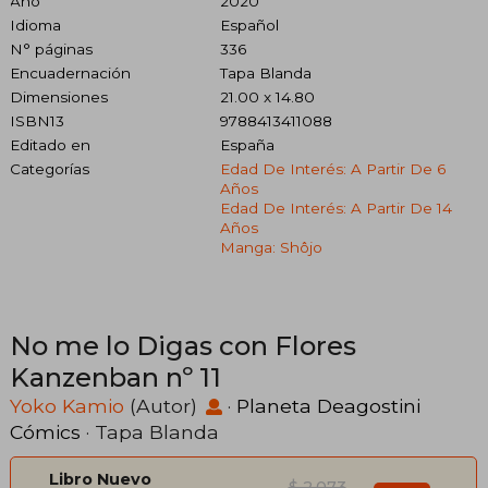
Año
2020
Idioma
Español
N° páginas
336
Encuadernación
Tapa Blanda
Dimensiones
21.00 x 14.80
ISBN13
9788413411088
Editado en
España
Categorías
Edad De Interés: A Partir De 6
Años
Edad De Interés: A Partir De 14
Años
Manga: Shôjo
No me lo Digas con Flores
Kanzenban nº 11
Yoko Kamio
(Autor)
·
Planeta Deagostini
Cómics
· Tapa Blanda
Libro Nuevo
$ 2.073