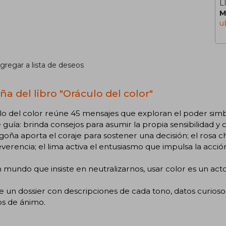
L
M
u
gregar a lista de deseos
ña del libro "Oráculo del color"
o del color reúne 45 mensajes que exploran el poder simbó
 guía: brinda consejos para asumir la propia sensibilidad y 
goña aporta el coraje para sostener una decisión; el rosa 
everencia; el lima activa el entusiasmo que impulsa la acció
 mundo que insiste en neutralizarnos, usar color es un acto 
e un dossier con descripciones de cada tono, datos curioso
os de ánimo.