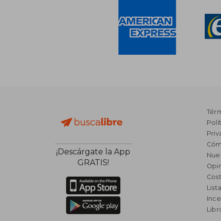
Tér
Polí
Priv
Cóm
¡Descárgate la App
Nue
GRATIS!
Opin
Cost
List
Ince
Lib