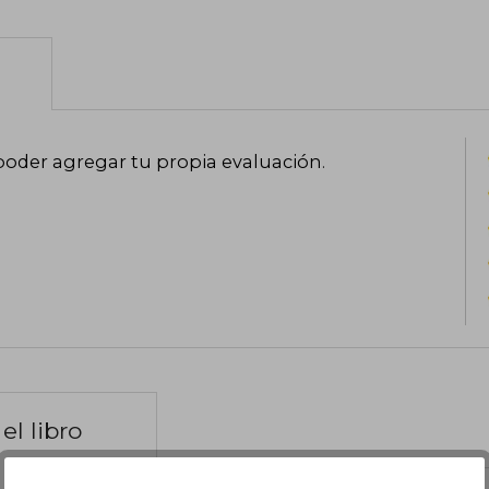
poder agregar tu propia evaluación
.
el libro