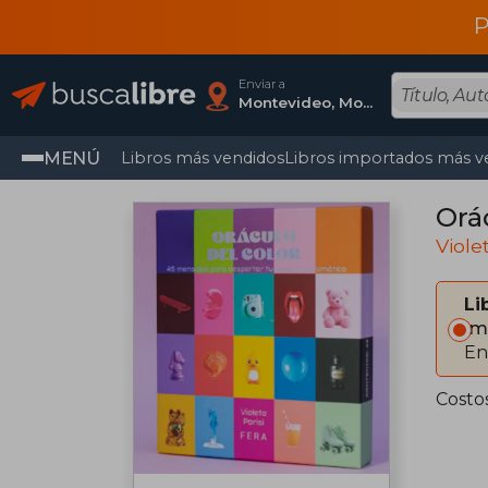
P
Enviar a
Montevideo, Montevideo
MENÚ
Libros más vendidos
Libros importados más v
Orá
Viole
Li
Im
En
Costo