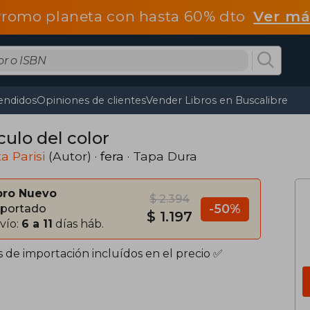
romo planeta con hasta 60% dto
Ver má
endidos
Opiniones de clientes
Vender Libros en Buscalibre
culo del color
ta Parisi
(Autor) ·
fera
· Tapa Dura
bro Nuevo
$ 2.394
-50%
portado
$ 1.197
vío:
6 a 11
días háb.
s de importación incluídos en el precio ✅