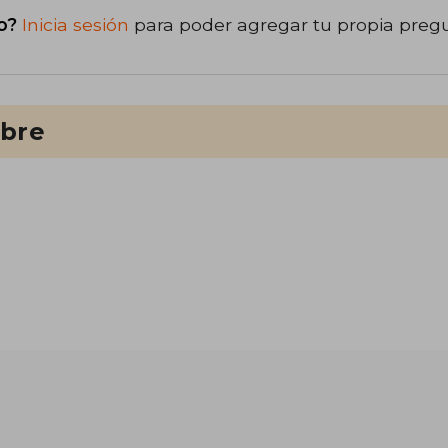
o?
Inicia sesión
para poder agregar tu propia preg
ibre