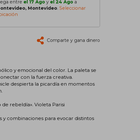
lega entre
el 17 Ago
y
el 24 Ago
a
ontevideo, Montevideo
.
Seleccionar
bicación
Comparte y gana dinero
lico y emocional del color. La paleta se
conectar con la fuerza creativa.
chicle despierta la picardía en momentos
n.
de rebeldía». Violeta Parisi
s y combinaciones para evocar distintos