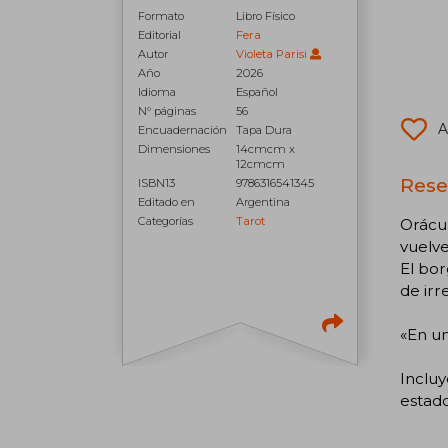
Formato
Libro Físico
Editorial
Fera
Autor
Violeta Parisi
Año
2026
Idioma
Español
N° páginas
56
A
Encuadernación
Tapa Dura
Dimensiones
14cmcm x
12cmcm
Rese
ISBN13
9786316541345
Editado en
Argentina
Categorías
Tarot
Orácul
vuelve
El bor
de irr
«En un
Incluy
estad