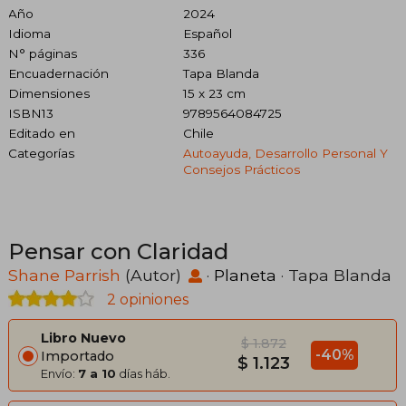
Año
2024
Idioma
Español
N° páginas
336
Encuadernación
Tapa Blanda
Dimensiones
15 x 23 cm
ISBN13
9789564084725
Editado en
Chile
Categorías
Autoayuda, Desarrollo Personal Y
Consejos Prácticos
Pensar con Claridad
Shane Parrish
(Autor)
·
Planeta
· Tapa Blanda
2 opiniones
Libro Nuevo
$ 1.872
-40%
Importado
$ 1.123
Envío:
7 a 10
días háb.