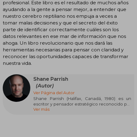
profesional. Este libro es el resultado de muchos años
ayudando a la gente a pensar mejor, a entender que
nuestro cerebro reptiliano nos empuja a veces a
tomar malas decisiones y que el secreto del éxito
parte de identificar correctamente cuáles son los
datos relevantes en ese mar de información que nos
ahoga. Un libro revolucionario que nos dará las
herramientas necesarias para pensar con claridad y
reconocer las oportunidades capaces de transformar
nuestra vida.
Shane Parrish
(Autor)
Ver Página del Autor
Shane Parrish (Halifax, Canadá, 1980) es un
escritor y pensador estratégico reconocido por
Ver más
su labor en el análisis de la toma de decisiones y
los modelos mentales. Exagente del
Communications Security Establishment (CSE),
fundó la plataforma Farnam Street (FS),
referente global en pensamiento claro y mejora
personal.