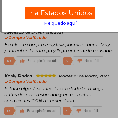
entretenida
Ir a Estados Unidos
22
1
Esta opinión es útil
No es útil
Me quedo aquí
María Magdalena Gomez Gonzalez
Jueves 23 de Diciembre, 2021
Compra Verificada
Excelente compra muy feliz por mi compra . Muy
puntual en la entrega y llego antes de lo pensado.
18
3
Esta opinión es útil
No es útil
Kesly Rodas
Martes 21 de Marzo, 2023
Compra Verificada
Estaba algo desconfiada pero todo bien, llegó
antes del plazo estimado y en perfectas
condiciones 100% recomendado
13
1
Esta opinión es útil
No es útil