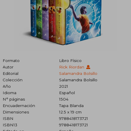
Formato
Libro Físico
Autor
Rick Riordan
Editorial
Salamandra Bolsillo
Colección
Salamandra Bolsillo
Año
2021
Idioma
Español
N° páginas
1504
Encuadernación
Tapa Blanda
Dimensiones
12.5 x 19 cm
ISBN
9788418173721
ISBN13
9788418173721