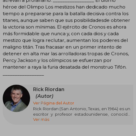
atrevan a profanarlo. _________________ El último
héroe del Olimpo Los mestizos han dedicado mucho
tiempo a prepararse para la batalla decisiva contra los
titanes, aunque saben que sus posibilidadesde obtener
la victoria son mínimas. El ejército de Cronos es ahora
más formidable que nunca y, con cada dios y cada
mestizo que logra reclutar, aumentan los poderes del
maligno titán. Tras fracasar en un primer intento de
detener en alta mar las arrolladoras tropas de Cronos,
Percy Jackson y los olímpicos se esfuerzan por
mantener a raya la furia desatada del monstruo Tifón.
_________________
Rick Riordan
(Autor)
Ver Página del Autor
Rick Riordan (San Antonio, Texas, en 1964) es un
escritor y profesor estadounidense, conocido
Ver más
por su serie de novelas juveniles que combinan
mitología y aventuras contemporáneas. Antes
de dedicarse por completo a la escritura,