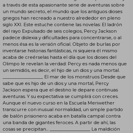
a través de esta apasionante serie de aventuras sobre
un mundo secreto, el mundo que los antiguos dioses
griegos han recreado a nuestro alrededor en pleno
siglo XXI. Este estuche contiene las novelas: El ladrón
del rayo Expulsado de seis colegios, Percy Jackson
padece dislexia y dificultades para concentrarse, o al
menos ésa es la versión oficial. Objeto de burlas por
inventarse historias fantásticas, ni siquiera él mismo
acaba de creérselas hasta el día que los dioses del
Olimpo le revelan la verdad: Percy es nada menos que
un semidiós, es decir, el hijo de un dios y una mortal.
_________________ El mar de los monstruos Desde que
sabe que es hijo de un dios y una mortal, Percy
Jackson espera que el destino le depare continuas
aventuras. Y su expectativa se cumplirá con creces.
Aunque el nuevo curso en la Escuela Meriwether
transcurre con inusual normalidad, un simple partido
de balón prisionero acaba en batalla campal contra
una banda de gigantes feroces. A partir de ahí, las
cosas se precipitan... _________________ La maldición