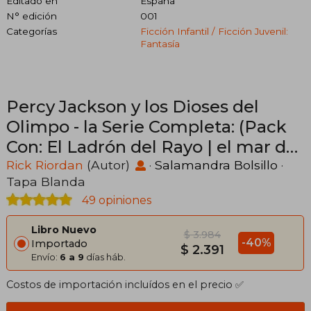
Editado en
España
N° edición
001
Categorías
Ficción Infantil / Ficción Juvenil:
Fantasía
Percy Jackson y los Dioses del
Olimpo - la Serie Completa: (Pack
Con: El Ladrón del Rayo | el mar de
los Monstruos | la Maldición del
Rick Riordan
(Autor)
·
Salamandra Bolsillo
·
Tapa Blanda
Titán | la. Héroe del Olimpo)
49 opiniones
(Salamandra Bolsillo)
Libro Nuevo
$ 3.984
-40%
Importado
$ 2.391
Envío:
6 a 9
días háb.
Costos de importación incluídos en el precio ✅