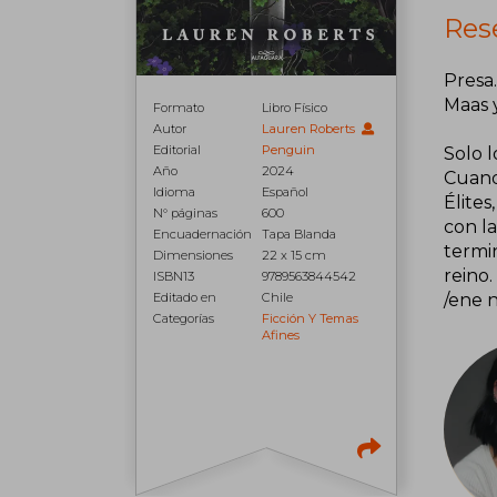
Rese
Presa
Maas y
Formato
Libro Físico
Autor
Lauren Roberts
Editorial
Penguin
Solo l
Año
2024
Cuand
Idioma
Español
Élite
N° páginas
600
con la
Encuadernación
Tapa Blanda
termi
Dimensiones
22 x 15 cm
reino
ISBN13
9789563844542
/ene 
Editado en
Chile
Categorías
Ficción Y Temas
Afines