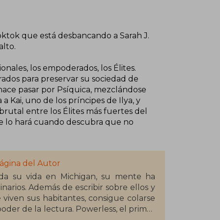
ooktok que está desbancando a Sarah J.
alto.
ionales, los empoderados, los Élites.
rados para preservar su sociedad de
 hace pasar por Psíquica, mezclándose
 Kai, uno de los príncipes de Ilya, y
rutal entre los Élites más fuertes del
ipe lo hará cuando descubra que no
ágina del Autor
da su vida en Michigan, su mente ha
narios. Además de escribir sobre ellos y
viven sus habitantes, consigue colarse
oder de la lectura. Powerless, el primer
como escritora, el cual ha causado gran