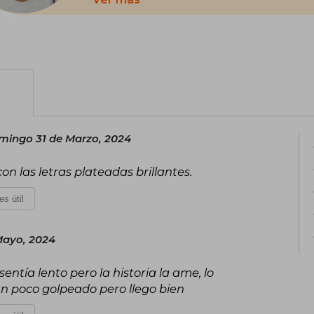
furor en redes sociales como TikTok. 
también se recrea en actividades más
en sopas de letras o colorear.
mingo 31 de Marzo, 2024
con las letras plateadas brillantes.
es útil
Mayo, 2024
entía lento pero la historia la ame, lo
n poco golpeado pero llego bien