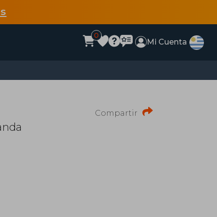
s
0
Mi Cuenta
Compartir
anda