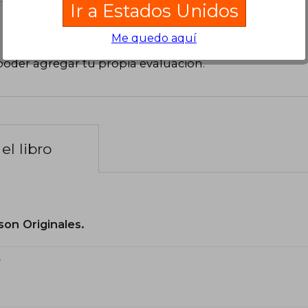
Ir a Estados Unidos
Me quedo aquí
poder agregar tu propia evaluación
.
el libro
son Originales.
?