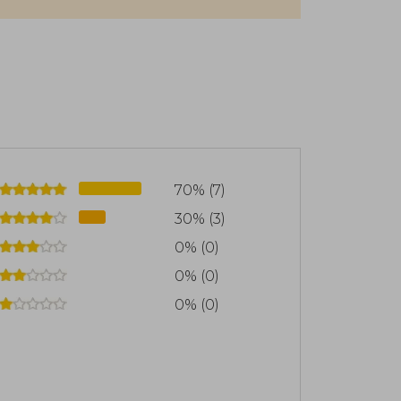
Además de vivir en mundos de fantasía,
 mundanas como tejer, buscar palabras
70% (7)
30% (3)
0% (0)
0% (0)
0% (0)