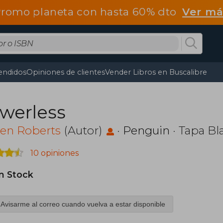
romo planeta con hasta 60% dto
Ver má
endidos
Opiniones de clientes
Vender Libros en Buscalibre
werless
ren Roberts
(Autor)
·
Penguin
· Tapa Bl
10 opiniones
in Stock
Avisarme al correo cuando vuelva a estar disponible