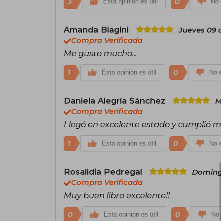
3
0
Esta opinión es útil
No 
Amanda Biagini
Jueves 09 
Compra Verificada
Me gusto mucho...
1
0
Esta opinión es útil
No e
Daniela Alegría Sánchez
M
Compra Verificada
Llegó en excelente estado y cumplió mi
1
0
Esta opinión es útil
No e
Rosalidia Pedregal
Domingo
Compra Verificada
Muy buen libro excelente!!
0
0
Esta opinión es útil
No 