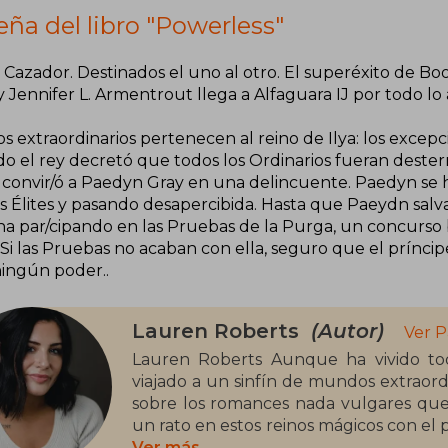
ña del libro "Powerless"
. Cazador. Destinados el uno al otro. El superéxito de B
 Jennifer L. Armentrout llega a Alfaguara IJ por todo lo 
os extraordinarios pertenecen al reino de Ilya: los excepc
o el rey decretó que todos los Ordinarios fueran dester
s, convir/ó a Paedyn Gray en una delincuente. Paedyn se
s Élites y pasando desapercibida. Hasta que Paeydn salva a
na par/cipando en las Pruebas de la Purga, un concurso b
. Si las Pruebas no acaban con ella, seguro que el prínc
ningún poder..
Lauren Roberts
(Autor)
Ver P
Lauren Roberts Aunque ha vivido to
viajado a un sinfín de mundos extraordi
sobre los romances nada vulgares que 
un rato en estos reinos mágicos con el p
libro de una trilogía, marca su debut 
Ver más