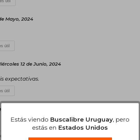
es útil
de Mayo, 2024
s útil
iércoles 12 de Junio, 2024
s expectativas.
s útil
 30 de Junio, 2024
Estás viendo
Buscalibre Uruguay
, pero
estás en
Estados Unidos
es útil