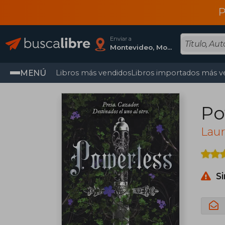
P
Enviar a
Montevideo, Montevideo
MENÚ
Libros más vendidos
Libros importados más v
Po
Lau
S