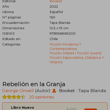
Editorial
Booket
Año
2022
Idioma
Español
N° páginas
160
Encuadernación
Tapa Blanda
Dimensiones
12,5 x 19 cm
ISBN13
9789566165200
Editado en
Chile
Categorías
Ficción Moderna Y
Contemporánea
Ficción Infantil / Ficción Juvenil:
Ficción Especulativa, Distópica Y
Utópica
Rebelión en la Granja
George Orwell
(Autor)
·
Booket
· Tapa Blanda
20 opiniones
Libro Nuevo
$ 590