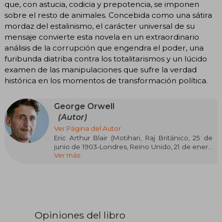
que, con astucia, codicia y prepotencia, se imponen
sobre el resto de animales. Concebida como una sátira
mordaz del estalinismo, el carácter universal de su
mensaje convierte esta novela en un extraordinario
análisis de la corrupción que engendra el poder, una
furibunda diatriba contra los totalitarismos y un lúcido
examen de las manipulaciones que sufre la verdad
histórica en los momentos de transformación política.
George Orwell
(Autor)
Ver Página del Autor
Eric Arthur Blair (Motihari, Raj Británico, 25 de
junio de 1903-Londres, Reino Unido, 21 de enero
Ver más
de 1950), conocido por su seudónimo de
George Orwell, fue un novelista, periodista,
ensayista y crítico británico nacido en la India,
autor entre otras obras de las novelas distópicas
Rebelión en la granja (1945) y 1984 (1949).
Su obra lleva la marca de las experiencias
Opiniones del libro
autobiográficas vividas por el autor en tres