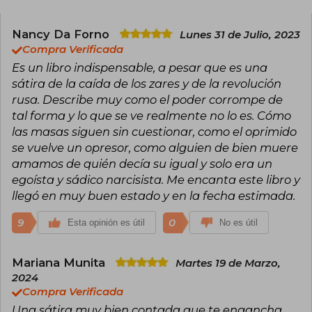
etapas de su vida: su posición en contra del
imperialismo británico que lo llevó al
compromiso como representante de las
Nancy Da Forno
Lunes 31 de Julio, 2023
fuerzas del orden colonial en Birmania durante
Compra Verificada
su juventud; a favor del socialismo democrático,
Es un libro indispensable, a pesar que es una
después de haber observado y sufrido las
sátira de la caída de los zares y de la revolución
condiciones de vida de las clases sociales de
los trabajadores de Londres y París; y en contra
rusa. Describe muy como el poder corrompe de
de los totalitarismos nazi y estalinista tras su
tal forma y lo que se ve realmente no lo es. Cómo
participación en la guerra civil española, en el
las masas siguen sin cuestionar, como el oprimido
bando republicano.
se vuelve un opresor, como alguien de bien muere
Además de cronista, crítico de literatura y
amamos de quién decía su igual y solo era un
novelista, es uno de los ensayistas en lengua
egoísta y sádico narcisista. Me encanta este libro y
inglesa más destacados de las décadas de 1930
llegó en muy buen estado y en la fecha estimada.
y de 1940. También es conocido por sus críticas
al totalitarismo en su novela corta alegórica
Rebelión en la granja (1945) y su novela distópica
9
0
Esta opinión es útil
No es útil
1984 (1949), escrita en sus últimos años de vida y
publicada poco antes de su fallecimiento, y en la
que crea el concepto de «Gran Hermano», que
Mariana Munita
Martes 19 de Marzo,
desde entonces pasó al lenguaje común de la
2024
crítica de las técnicas modernas de vigilancia.
Compra Verificada
Una sátira muy bien contada que te engancha