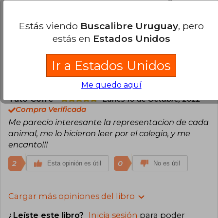
Octubre, 2023
Compra Verificada
Estás viendo
Buscalibre Uruguay
, pero
Aun no lo he leído, pero el envío cumplió la fecha,
estás en
Estados Unidos
es un poco pequeño, pero sin ningún
inconveniente para la lectura
Ir a Estados Unidos
2
0
Esta opinión es útil
No es útil
Me quedo aquí
Tato Cofré
Lunes 10 de Octubre, 2022
Compra Verificada
Me parecio interesante la representacion de cada
animal, me lo hicieron leer por el colegio, y me
encanto!!!
2
0
Esta opinión es útil
No es útil
Cargar más opiniones del libro
¿Leíste este libro?
Inicia sesión
para poder