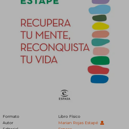
Formato
Libro Físico
Autor
Marian Rojas Estapé
Editorial
Espasa