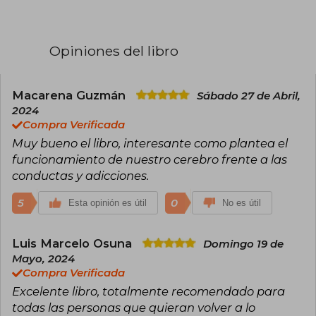
tratamiento de personas con ansiedad,
depresión, trastornos de personalidad,
trastornos de conducta y en terapias familiares.
Es profesora invitada de la escuela de negocios
Opiniones del libro
IPADE en México. Ha colaborado en varios
proyectos de cooperación y voluntariado fuera
de España.
Macarena Guzmán
Sábado 27 de Abril,
Desde 2007 imparte conferencias tanto en
2024
España como en el extranjero sobre estrés y
Compra Verificada
felicidad, educación, pantalla y redes sociales,
Muy bueno el libro, interesante como plantea el
depresión y enfermedades somáticas.
En 2018 ha comenzado un proyecto, ilussio,
funcionamiento de nuestro cerebro frente a las
sobre emociones, motivación y felicidad en el
conductas y adicciones.
mundo empresarial.
www.marianrojas.com
5
0
Esta opinión es útil
No es útil
Luis Marcelo Osuna
Domingo 19 de
Mayo, 2024
Compra Verificada
Excelente libro, totalmente recomendado para
todas las personas que quieran volver a lo