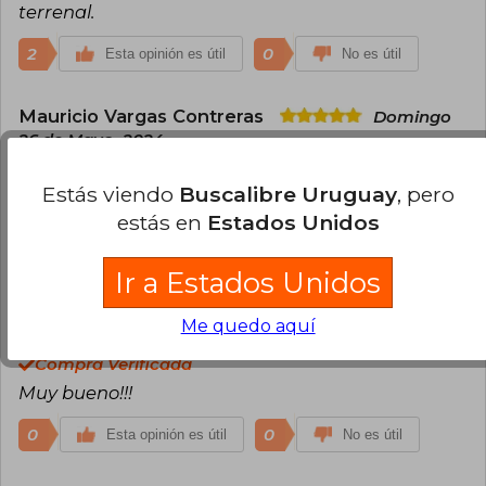
terrenal.
2
0
Esta opinión es útil
No es útil
Mauricio Vargas Contreras
Domingo
26 de Mayo, 2024
Compra Verificada
Es fascinante como la autora explica lo que nos
Estás viendo
Buscalibre Uruguay
, pero
sucede solamente observando nuestro cerebro.
estás en
Estados Unidos
1
0
Esta opinión es útil
No es útil
Ir a Estados Unidos
Andrea Pérez Carmine
Lunes 20 de
Me quedo aquí
Mayo, 2024
Compra Verificada
Muy bueno!!!
0
0
Esta opinión es útil
No es útil