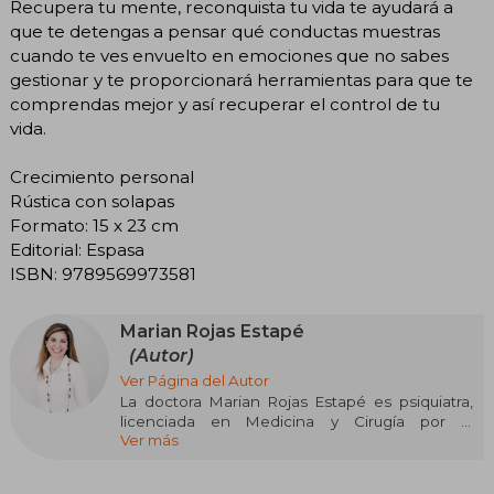
Recupera tu mente, reconquista tu vida te ayudará a
que te detengas a pensar qué conductas muestras
cuando te ves envuelto en emociones que no sabes
gestionar y te proporcionará herramientas para que te
comprendas mejor y así recuperar el control de tu
vida.
Crecimiento personal
Rústica con solapas
Formato: 15 x 23 cm
Editorial: Espasa
ISBN: 9789569973581
Marian Rojas Estapé
(Autor)
Ver Página del Autor
La doctora Marian Rojas Estapé es psiquiatra,
licenciada en Medicina y Cirugía por la
Ver más
Universidad de Navarra. Trabaja en el Instituto
Español de Investigaciones Psiquiátricas, en
Madrid. Su labor profesional se centra en el