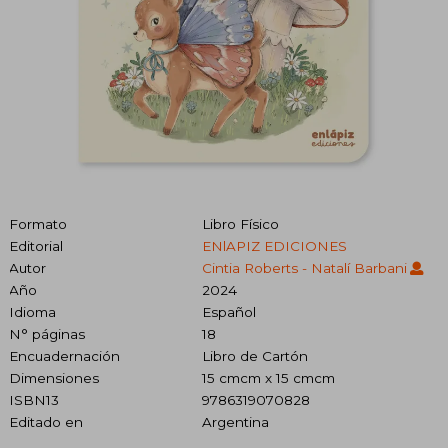
Formato
Libro Físico
Editorial
ENlAPIZ EDICIONES
Autor
Cintia Roberts - Natalí Barbani
Año
2024
Idioma
Español
N° páginas
18
Encuadernación
Libro de Cartón
Dimensiones
15 cmcm x 15 cmcm
ISBN13
9786319070828
Editado en
Argentina