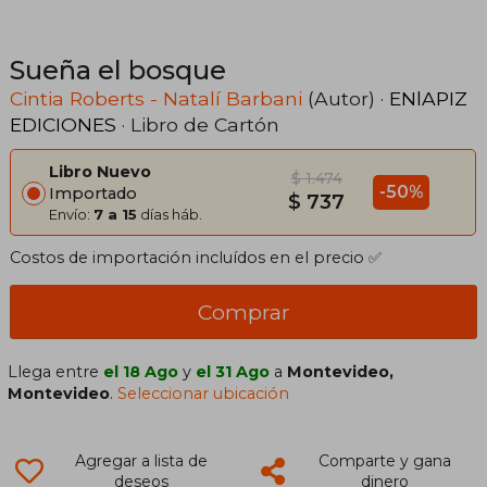
Sueña el bosque
Cintia Roberts - Natalí Barbani
(Autor) ·
ENlAPIZ
EDICIONES
· Libro de Cartón
Libro Nuevo
$ 1.474
-50%
Importado
$ 737
Envío:
7 a 15
días háb.
Costos de importación incluídos en el precio ✅
Comprar
Llega entre
el 18 Ago
y
el 31 Ago
a
Montevideo,
Montevideo
.
Seleccionar ubicación
Agregar a lista de
Comparte y gana
deseos
dinero