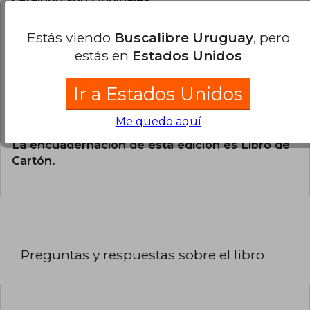
Estás viendo
Buscalibre Uruguay
, pero
¿En qué Idioma está escrito el
estás en
Estados Unidos
libro?
El libro está escrito en Español.
Ir a Estados Unidos
Me quedo aquí
¿Cuál es la encuadernación de este libro?
La encuadernación de esta edición es Libro de
Cartón.
Preguntas y respuestas sobre el libro